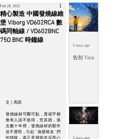
Feb 28, 2022
精心製造 中國發燒線維
堡 Viborg VD602RCA 數
碼同軸線 / VD602BNC
75Ω BNC 時鐘線
5 days ago
告別 Tidal
文｜馬田
發燒線材可圈可點，貴或平都
會有人說不值得，究其因，過
去數十年裡，發燒線材的製作
並不透明，引起 “ 偽發燒友 ”們
的猜疑，真正是發燒友反而心
5 days ago