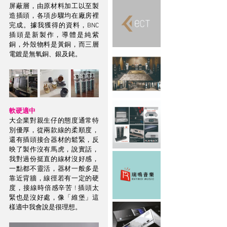
屏蔽層，由原材料加工以至製
造插頭，各項步驟均在廠房裡
完成。據我獲得的資料，BNC
插頭是新製作，導體是純紫
銅，外殼物料是黃銅，而三層
電鍍是無氧銅、銀及銠。
軟硬適中
大企業對親生仔的態度通常特
別優厚，從兩款線的柔順度，
還有插頭接合器材的鬆緊，反
映了製作沒有馬虎，說實話，
我對過份挺直的線材沒好感，
一點都不靈活，器材一般多是
靠近背牆，線徑若有一定的硬
度，接線時倍感辛苦 ! 插頭太
緊也是沒好處，像「維堡」這
樣適中我會說是很理想。