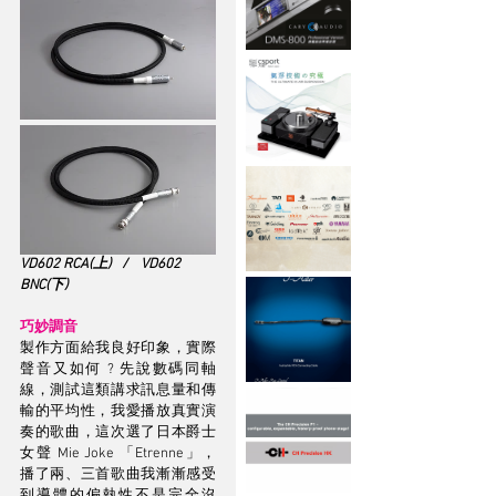
VD602 RCA(上)   /    VD602 
BNC(下)
巧妙調音
製作方面給我良好印象，實際
聲音又如何 ? 先說數碼同軸
線，測試這類講求訊息量和傳
輸的平均性，我愛播放真實演
奏的歌曲，這次選了日本爵士
女聲 Mie Joke 「Etrenne」，
播了兩、三首歌曲我漸漸感受