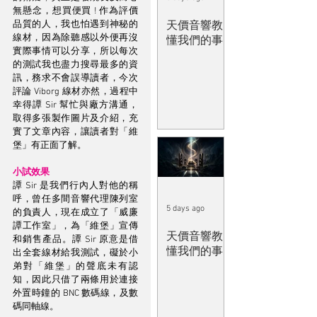
無懸念，想買便買 ! 作為評價
品質的人，我也怕遇到神秘的
天價音響教
線材，因為除聽感以外便再沒
懂我們的事
實際事情可以分享，所以每次
的測試我也盡力搜尋最多的資
訊，務求不會誤導讀者，今次
評論 Viborg 線材亦然，過程中
幸得譚 Sir 幫忙與廠方溝通，
取得多張製作圖片及介紹，充
實了文章內容，讓讀者對「維
堡」有正面了解。
小試效果
譚 Sir 是我們行內人對他的稱
呼，曾任多間音響代理陳列室
5 days ago
的負責人，現在成立了「威廉
譚工作室」，為「維堡」宣傳
天價音響教
和銷售產品。譚 Sir 原意是借
懂我們的事
出全套線材給我測試，礙於小
弟對「維堡」的聲底未有認
知，因此只借了兩條用於連接
外置時鐘的 BNC 數碼線，及數
碼同軸線。