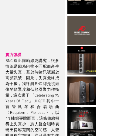
實力強橫
BNC 線比同軸線更講究，很多
情況是因為阻抗不匹配而產生
大量失真，基於時鐘訊號屬於
高頻訊號，因此，失真最終成
為干擾，我評測 BNC 線是從結
像的鬆緊度和低頻凝聚力作衡
量，這次選了 「Celebrating 95 
Years Of Elac」UHQCD 其中一
首管風琴和合唱歌曲 
〈Requiem：Pie Jesu〉，以 
4N 純銀導體而言，這條鐘線稱
得上失真少，憑人聲合唱時表
現出從容寬闊的空間感、人聲