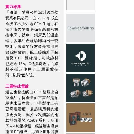
實力雄厚
「維堡」的母公司深圳邁卓熠
實業有限公司，自 2009 年成立
承接了不少外地 OEM 生意，在
深圳市內的廠房備有高精密數
控車床，銑車，鑽床及低溫處
理，多年生產經驗歸納出一套
技術，製造的線材多是採用純
銀或純紫銅，配上碳纖維屏蔽
層及 PTEF 絕緣層，每款線材
也經過-196。C低溫處理，而線
材的插頭使用了三層電鍍技
術，以降低內阻。
三層特殊電鍍
過去也曾接觸由 OEM 發展出自
家產品，從產量而言當然是拍
馬也未及本業，但是製作上有
更高靈活度，最起碼用料的選
擇更廣泛，就如今次測試的兩
款型號屬於 VD602 系列，採用
了 4N 純銀導體，絕緣層由鐵弗
龍加 PE 組成，另加上鍍銀薄膜