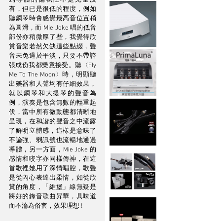
到導體的偏執性不是完全沒
有，但已是很低的程度，例如
聽鋼琴時會感覺最高音位置稍
為圓滑，而 Mie Joke 唱的低音
部份亦稍微厚了些，我覺得欣
賞音樂若然欠缺這些點綴，聲
音未免過於平淡，只要不帶誇
張成份我都樂意接受。聽〈Fly 
Me To The Moon〉時，明顯聽
出樂器和人聲均有仔細效果，
就以鋼琴和大提琴的聲音為
例，演奏是包含無數的輕重起
伏，當中所有微動態都清晰地
呈現，在和諧的聲音之中流露
了鮮明立體感，這樣是意味了
不論強、弱訊號也流暢地通過
導體，另一方面，Mie Joke 的
感情和咬字亦同樣傳神，在這
首歌裡她用了深情唱腔，歌聲
是從內心表達出柔情，如從欣
賞的角度，「維堡」線無疑是
將好的錄音歌曲昇華，具味道
而不淪為俗套，效果理想 ! 