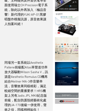
級、主時鐘與及外置供電等全
面使用瑞士CH Precision電子系
統，除此以外再加入〈極品音
響〉新代理的YUKI AP-01黑膠
唱盤作模擬訊源，原音效果讓
人拍案叫絕！
同場另一套系統以Aesthetix 
Pallene前級配Atlas單聲道功率
放大器驅動Wilson Sasha V，訊
源是Aesthetix Romulus CD機再
結合Meitner MA-3作音樂串
流，音響效果同樣精彩，滿足
較細空間的重播要求！HRS機
架上另有Jadis JPL MKII紀念版
前級，配合防護殼經藝術化處
理的JA-170後級一併使用，聲
效之佳，同樣栩栩如生！