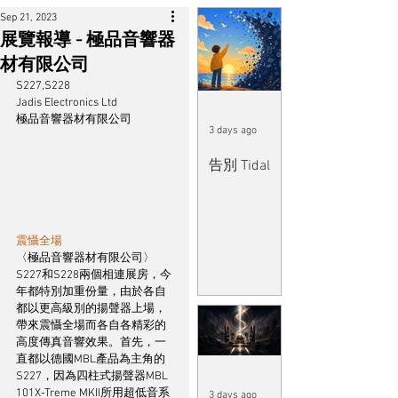
Sep 21, 2023
展覽報導 - 極品音響器
材有限公司
S227,S228
Jadis Electronics Ltd
極品音響器材有限公司
3 days ago
告別 Tidal
震懾全場
〈極品音響器材有限公司〉
S227和S228兩個相連展房，今
年都特別加重份量，由於各自
都以更高級別的揚聲器上場，
帶來震懾全場而各自各精彩的
高度傳真音響效果。首先，一
直都以德國MBL產品為主角的
S227，因為四柱式揚聲器MBL 
101X-Treme MKII所用超低音系
3 days ago