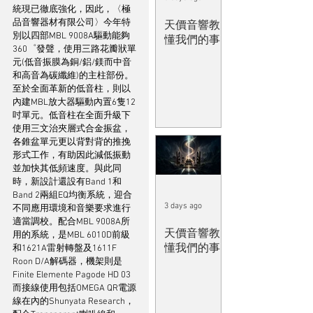
統現已徹底強化，因此，〈極
品音響器材有限公司〉今年特
天價音響教
別以四部MBL 9008A驅動能夠
懂我們的事
360゜發聲，使用三路花瓣狀單
元(低音振膜為銅/鋁/鎂而中音
和高音為碳纖維)的主柱部份。
至於全面革新的低音柱，則以
內建MBL放大器驅動內置6隻12
吋單元。低音柱在全面升級下
使用三文治夾層式合金振盆，
各錐盆單元更以背對背的推挽
形式工作，有助因此減低振動
並加快其低頻速度。與此同
時，新設計還設有Band 1和
Band 2兩組EQ均衡系統，迎合
3 days ago
不同應用環境和音樂要求進行
適當調校。配合MBL 9008A所
天價音響教
用的系統，是MBL 6010D前級
懂我們的事
和1621A雷射轉盤及1611F 
Roon D/A解碼器，機架則是
Finite Elemente Pagode HD 03
而接線使用包括OMEGA QR電源
線在內的Shunyata Research，