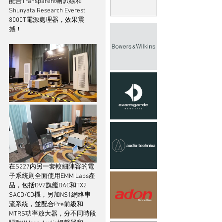
配合Transparent喇叭線和
Shunyata Research Everest 
8000T電源處理器，效果震
撼！
在S227內另一套較細陣容的電
子系統則全面使用EMM Labs產
品，包括DV2旗艦DAC和TX2 
SACD/CD機，另加NS1網絡串
流系統，並配合Pre前級和
MTRS功率放大器，分不同時段