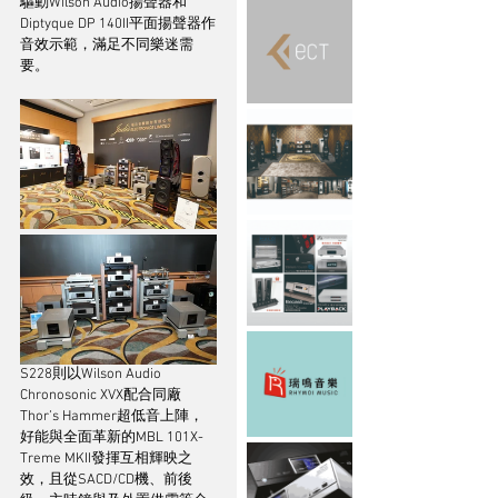
驅動Wilson Audio揚聲器和
Diptyque DP 140II平面揚聲器作
音效示範，滿足不同樂迷需
要。
S228則以Wilson Audio 
Chronosonic XVX配合同廠
Thor’s Hammer超低音上陣，
好能與全面革新的MBL 101X-
Treme MKII發揮互相輝映之
效，且從SACD/CD機、前後