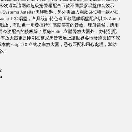
今次還為這兩款超級揚聲器配合五款不同黑膠唱盤作音效示
Systems Astellar黑膠唱盤，另外再加入兩款SME和一款AMG
dio T-34唱盤，各具設計特色這五款黑膠唱盤配合以DS Audio
唱放，有助進一步發揮特別高度傳真的音效。理所當然，所用
而今次配合的後級除了原廠Melius立體聲放大器外，亦特別配
ound功率放大器更是剛剛在慕尼黑音響展上讓世界各地發燒友留下深
聲版本的Eclipse直立式功率放大器，悉心匹配和用心處理，幫助
效！
※
●