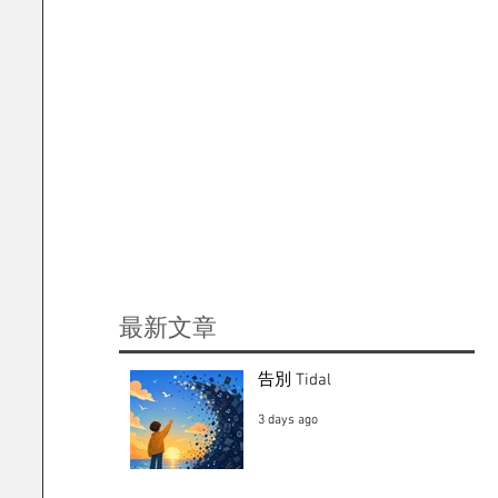
​最新文章
告別 Tidal
3 days ago