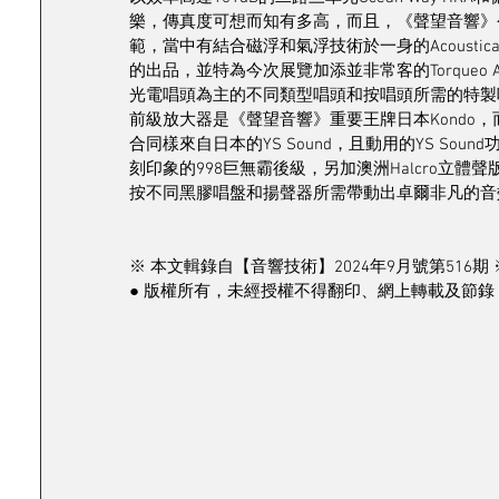
樂，傳真度可想而知有多高，而且，《聲望音響》
範，當中有結合磁浮和氣浮技術於一身的Acoustical 
的出品，並特為今次展覽加添並非常客的Torqueo Au
光電唱頭為主的不同類型唱頭和按唱頭所需的特製
前級放大器是《聲望音響》重要王牌日本Kondo，
合同樣來自日本的YS Sound，且動用的YS S
刻印象的998巨無霸後級，另加澳洲Halcro立體
按不同黑膠唱盤和揚聲器所需帶動出卓爾非凡的音
※ 本文輯錄自【音響技術】2024年9月號第516期 
● 版權所有，未經授權不得翻印、網上轉載及節錄 