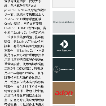
置供電強化的新一代放大系
統，務求充份展現Focal 
powered By Naim概念魅力沒法
擋一面。訊源主要應用加拿大
Zavfino ZV11X黑膠唱盤配以
Ortofon唱頭，同時亦有使用
Esoteric SACD/CD機的時候。當
中所用Zavfino ZV11X是部尚未
正式發售的黑膠唱盤，搭載的
唱臂，是Zavfino從Thiele特別
訂製，有零循跡誤差之稱的特
別製作，而Zavfino ZV11X本身
則是部以實心鋁件運用數控車
床進行精密切割處理作基座的
重量級設計。使用隔離供電的
這款ZV11X模擬唱盤，轉盤應
用60mm砲銅POM製造，底部
設有特別阻尼物料作抗震之
用，造型靚但成本高的這款獨
特製作，提供33 1/3和45兩種
轉速切換選擇，帶動式設計的
馬達頂端加設有個鋁合金頂
蓋，防塵之餘更能避免帶動膠
帶被碰觸，可見製作上考慮周