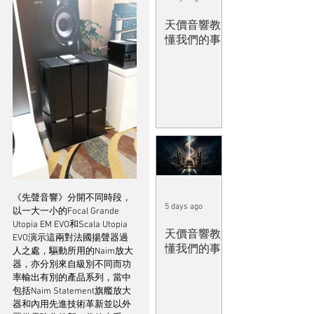
天價音響教
懂我們的事
《先聲音響》分開不同時段，
5 days ago
以一大一小的Focal Grande 
Utopia EM EVO和Scala Utopia 
天價音響教
EVO演示這兩對法國揚聲器過
懂我們的事
人之處，驅動所用的Naim放大
器，亦分別來自級別不同而功
率輸出有別的產品系列，當中
包括Naim Statement旗艦放大
器和內用先進技術革新並以外