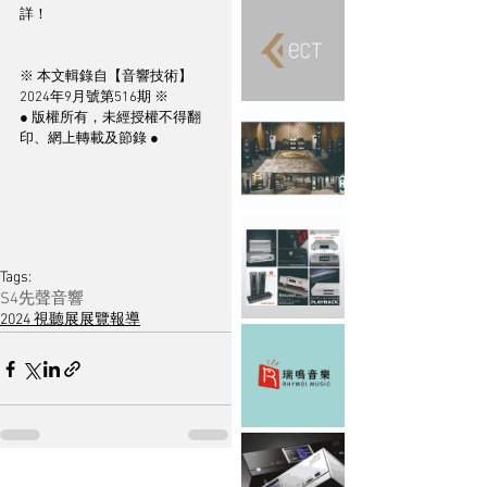
詳！
※ 本文輯錄自【音響技術】
2024年9月號第516期 ※
● 版權所有，未經授權不得翻
印、網上轉載及節錄 ●
Tags:
S4
先聲音響
2024 視聽展展覽報導