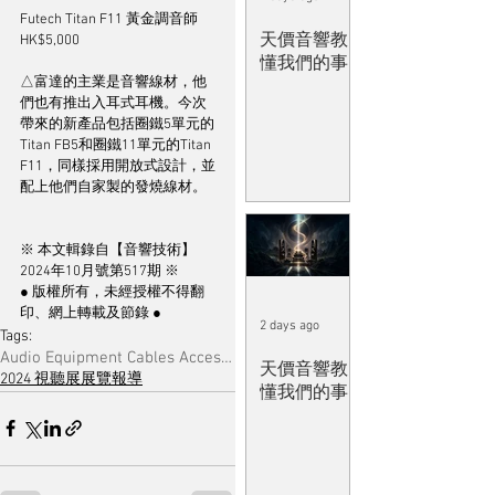
Futech Titan F11 黃金調音師 
天價音響教
HK$5,000
懂我們的事
△富達的主業是音響線材，他
們也有推出入耳式耳機。今次
帶來的新產品包括圈鐵5單元的
Titan FB5和圈鐵11單元的Titan 
F11，同樣採用開放式設計，並
配上他們自家製的發燒線材。
※ 本文輯錄自【音響技術】
2024年10月號第517期 ※
● 版權所有，未經授權不得翻
印、網上轉載及節錄 ●
2 days ago
Tags:
Audio Equipment Cables Accessories & Musical Software
天價音響教
2024 視聽展展覽報導
懂我們的事