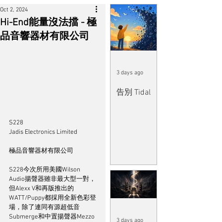
Oct 2, 2024
Hi-End能量沒法擋 - 極
品音響器材有限公司
3 days ago
告別 Tidal
S228	
Jadis Electronics Limited	
極品音響器材有限公司
S228今次所用美國Wilson 
Audio揚聲器雖非最大型一對，
但Alexx V和再版推出的
WATT/Puppy都採用全新色彩登
場，除了連同有源超低音
Submerge和中置揚聲器Mezzo 
3 days ago