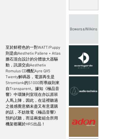
至於鮮橙色的一對WATT/Puppy
則是由Aesthetix Pallene + Atlas
膽石混合設計的分體放大器驅
動，訊源交由Aesthetix 
Romulus CD機配Ayre QX5 
Twenty解碼器，電源再生是
Stromtank的S1000而導線則來
自Transparent。據知《極品音
響》中環陳列室現在亦以原班
人馬上陣，因此，在這裡聽過
之後感覺意猶未盡又有意選購
的話，不妨致電《極品音響》
預約試聽，而這兩套組合所用
機架都屬於HRS出品！