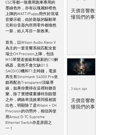
CSC等都一致應用跑車專用的
墨綠色外，亦有以瑰麗鮮橙色
天價音響教
上陣的WATT/Puppy用作於現場
懂我們的事
音樂示範，由於新版的驅動單
元和分音器內所用零件都煥然
一新，給人耳目一新效果。
首先，以Wilson Audio Alexx V
為主的一套音響系統匹配全套
瑞士CH Precision上陣，包括
M10單聲道後級和最新的C10解
碼器，當然不會欠缺D1.5 
SACD/CD機和T1主時鐘，電源
再生有Stromtank S4000 Pro坐
鎮再配合Transparent頂級導
線，如果你覺得在這裡聆聽音
3 days ago
樂，除了實體碟重播特別靚聲
之外，網絡串流效果同樣相當
天價音響教
出色，明顯除了是Wilson + CH 
懂我們的事
Precision的功勞外，相信與使
用Ansuz D-TC Supreme 
Ethernet Switch亦是原因之
一！