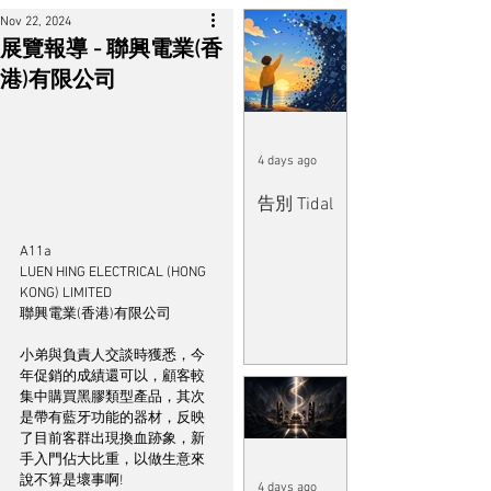
Nov 22, 2024
展覽報導 - 聯興電業(香
港)有限公司
4 days ago
告別 Tidal
A11a
LUEN HING ELECTRICAL (HONG 
KONG) LIMITED
聯興電業(香港)有限公司
小弟與負責人交談時獲悉，今
年促銷的成績還可以，顧客較
集中購買黑膠類型產品，其次
是帶有藍牙功能的器材，反映
了目前客群出現換血跡象，新
手入門佔大比重，以做生意來
說不算是壞事啊!
4 days ago