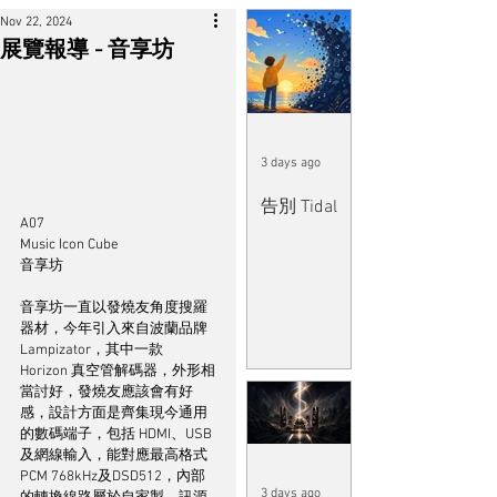
Nov 22, 2024
展覽報導 - 音享坊
3 days ago
告別 Tidal
A07
Music Icon Cube
音享坊
音享坊一直以發燒友角度搜羅
器材，今年引入來自波蘭品牌 
Lampizator，其中一款 
Horizon 真空管解碼器，外形相
當討好，發燒友應該會有好
感，設計方面是齊集現今通用
的數碼端子，包括 HDMI、USB
及網線輸入，能對應最高格式 
PCM 768kHz及DSD512，內部
3 days ago