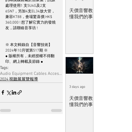
的轉換線路屬於自家製，訊源
處理使用1 支5U4G及2支
天價音響教
6SN7，另加4支EL34放大管，
懂我們的事
兼容KT88，會場驚喜價 HK$ 
360,000 ! 想了解它實力的發燒
友，請聯絡音享坊 !
※ 本文輯錄自【音響技術】
2024年10月號第517期 ※
● 版權所有，未經授權不得翻
印、網上轉載及節錄 ●
Tags:
Audio Equipment Cables Accessories & Musical Software
2024 視聽展展覽報導
3 days ago
天價音響教
懂我們的事