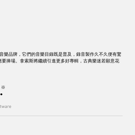
這個音樂品牌，它們的音樂目錄既是普及，錄音製作久不久便有驚
s」發燒友應要捧場。拿索斯將繼續引進更多好專輯，古典樂迷若願意花
 ※
●
ftware