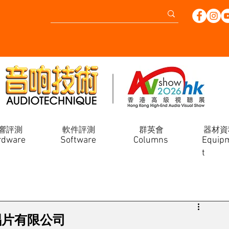
響評測
軟件評測
群英會
器材資
rdware
Software
Columns
Equip
t
)唱片有限公司