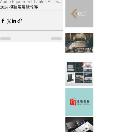
Audio Equipment Cables Accessories & Musical Software
2024 視聽展展覽報導