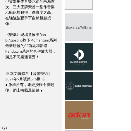
但實際用作音樂示範則尚屬首
次，三大王牌聚首一堂作音樂
示範絕對難得，傳真度之高，
在強強強聯手下自然超越想
像！
《樂燊》現場還展出Dan 
D’Agostino旗下Momentum系列
最新研發的C2前級和新增
Pendulum系列的合併放大器，
滿足不同樂迷需要！
※ 本文輯錄自【音響技術】
2024年9月號第516期 ※
● 版權所有，未經授權不得翻
印、網上轉載及節錄 ●
Tags: