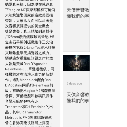
聽眾真幸福，因為現在就連真
天價音響教
正Magico M7買家都極有可能尚
未能夠迎娶回家的這款美國揚
懂我們的事
聲器，大家卻反而可以藉著是
次音響展覽提供的黃金機會，
捷足先登，真正體驗到這對使
用28mm鑽石鍍膜鈹高音配上5
隻由石墨烯與碳纖維作三文治
表層的第8代Nano-Tec納米科技
夾層錐盆單元揚聲器之威力。
驅動這對重量級話題之作的放
大器是美國Dan D’Agostino 
Relentless 800單聲道後級，同
樣屬首次在港演示實力的新製
作，這對Monoblock配合Dan 
3 days ago
D’Agostino同系列Relentless前
級，有助把Magico M7潛能徹底
天價音響教
發揮。齊備模擬和數碼訊源作
懂我們的事
音樂示範的包括有JR 
Transrotor和CH Precision的出
品，其中JR Transrotor 
Metropolis FMD黑膠唱盤雖然
曾在香港高級視聽展上露面，