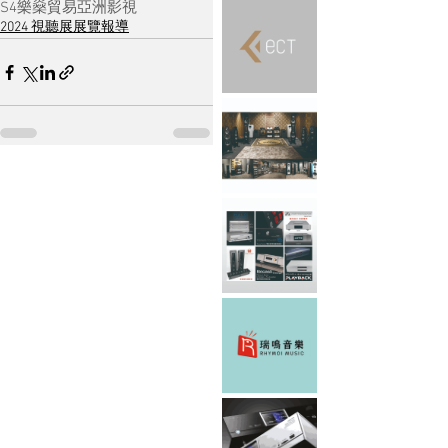
S4
樂燊貿易
亞洲影視
2024 視聽展展覽報導