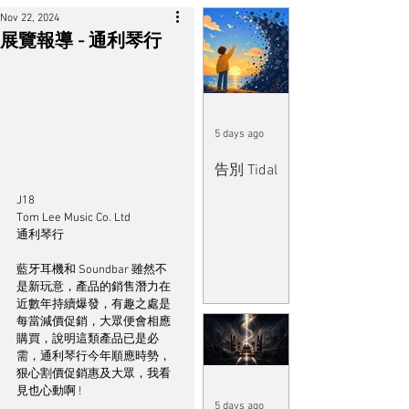
Nov 22, 2024
展覽報導 - 通利琴行
5 days ago
告別 Tidal
J18
Tom Lee Music Co. Ltd
通利琴行
藍牙耳機和 Soundbar 雖然不
是新玩意，產品的銷售潛力在
近數年持續爆發，有趣之處是
每當減價促銷，大眾便會相應
購買，說明這類產品已是必
需，通利琴行今年順應時勢，
狠心割價促銷惠及大眾，我看
見也心動啊 !
5 days ago