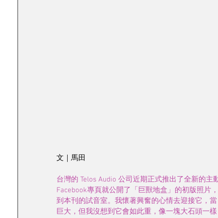
文｜馬田
台灣的 Telos Audio 公司近期正式推出了全新的主動式地盒
Facebook專頁就公開了「巨獸地盒」的初版照
到本刊的試音室。我懷著興奮的心情去迎接它，當
巨大，但我沒想到它會如此重，像一塊大石頭一樣