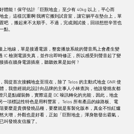
體能！保守估計「巨獸地盒」至少有 40kg 以上，平心而
地盒」這樣沉重啊!我將它搬到試音室，讓它躺平在墊台上，單
置吧 ，搬起來不太順手。不過，完成測試後，回頭想想辛苦也
一點。
沒有接上地線，單是接通電源，整套播放系統的聲音馬上會產生變
透過 IC 檢測電源失真，並作出即時修正，所以感受到聲音起了變
插在牆身電源插座，聽聽效果是如何 ? 
首次接觸地盒至現在，除了 Telos 的主動式地盒 GNR 使
體，我曾經就此設計向品牌的主事人小林查詢，他說發燒友都
燈只是點綴裝飾，實際這是 DC 噪訊轉化的光能，因此，地盒
另一項標誌性特色是用料豐富， Telos 所有產品的線路板、電
阻要麼是貴價發燒品種，要麼就是客製化版本，真金不怕紅爐
然大增，外觀也是好看，正如「巨獸地盒」渾身散發出霸氣，
已叫發燒友信服了。