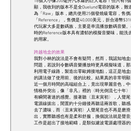
16個大小像200毫升汽水罐的巨大電容！但只有5個是Du
顯，我收到的版本不是全Duelund電容的版本
為「Raw」版本，總共使用25個發燒級電容，售價高達
「Reference」，售價是40,000美元，折合港
代玩家大多是數碼族，主要是串流播放數碼音樂。
時的Reference版本具有濃郁的模擬音樂味，
的用家。
跨越地盒的效果
我對小林的說法是不會有疑問，然而，我認知地盒
問題，若說到令數碼音樂播放時更具模擬味道，那麼就
利用電子線路，製造出零歐姆接地點，這正是地盒
的講法做了使用前、後的比較。結果真的非常明顯
近一個月時間的高端組合上，竟出現華麗音色，中
情格外突出，像「非凡」裡的〈時光倒流七十年〉
有瞬間著迷的感覺。接著聽〈丑末寅初〉，人聲尾
電源線拔出，閒置約十分鐘後再聽這兩首歌，聽感
去了濃味，而〈丑末寅初〉人聲尾音也不再是磨滑
出，實際聽感也有是柔和舒服，換個說法就是聲音
工作是超出了接地範疇，是類似濾波電源處理器的