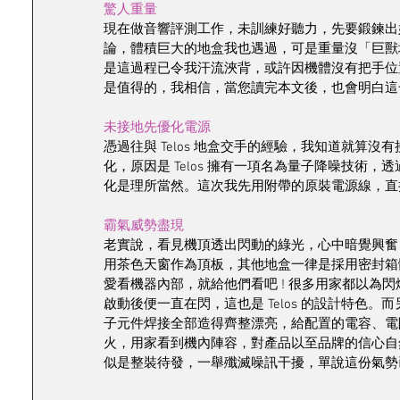
驚人重量
現在做音響評測工作，未訓練好聽力，先要鍛鍊出好
論，體積巨大的地盒我也遇過，可是重量沒「巨獸
是這過程已令我汗流浹背，或許因機體沒有把手位
是值得的，我相信，當您讀完本文後，也會明白這
未接地先優化電源
憑過往與 Telos 地盒交手的經驗，我知道就算
化，原因是 Telos 擁有一項名為量子降噪技術，
化是理所當然。這次我先用附帶的原裝電源線，直接
霸氣威勢盡現
老實說，看見機頂透出閃動的綠光，心中暗覺興奮，我從
用茶色天窗作為頂板，其他地盒一律是採用密封箱
愛看機器內部，就給他們看吧 ! 很多用家都以為閃
啟動後便一直在閃，這也是 Telos 的設計特色。而
子元件焊接全部造得齊整漂亮，給配置的電容、電
火，用家看到機內陣容，對產品以至品牌的信心自
似是整裝待發，一舉殲滅噪訊干擾，單說這份氣勢