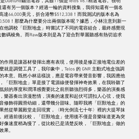
elund錫箔電容，其餘11個是Telos V6.1精選電容。很明
，難道還有另一個版本？經過一輪的資料搜集，我得知還有一個名
66,000美元，折合港幣$512,338！而我測試的版本名為
幣$310,508！那麼為什麼要分出兩個版本呢？據悉，小林注意到新一
在他調校「巨獸地盒」時嘗試了不同的電容組合，最終感覺現
能洗去數碼棱角。而Raw版本則是為了迎合對華麗聽感有熱切追求
的作用是讓器材發揮出應有表現，使用後是修正接地電位差的
是調聲工具了，我印象中，Telos 的 GNR 主動式地盒強調
的本意。既然小林這樣說，應是電容帶來聲音影響，我因應他
，「巨獸地盒」單是接了電源線便發揮神奇效果，在我聆聽了
低頻的厚度和潤澤感覺要比之前所聽強烈得多，樂器的演奏感
，樂器奏出浪漫愁情，演奏的速度和起伏可謂扣人心弦，使我
音修飾得圓滑幼細，還帶幾分甜味。隨即我將「巨獸地盒」的
果然從華麗殿堂走回現實，〈時光倒流七十年〉裡的大提琴抹
。經過前後比較，「巨獸地盒」使用後不僅是音樂味道更為突
好像速度稍為慢了，從比較已是清楚反映，「巨獸地盒」做的
效果。