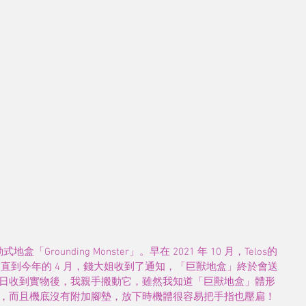
「Grounding Monster」。早在 2021 年 10 月，Telos的
片，直到今年的 4 月，錢大姐收到了通知，「巨獸地盒」終於會送
日收到實物後，我親手搬動它，雖然我知道「巨獸地盒」體形
，而且機底沒有附加腳墊，放下時機體很容易把手指也壓扁！