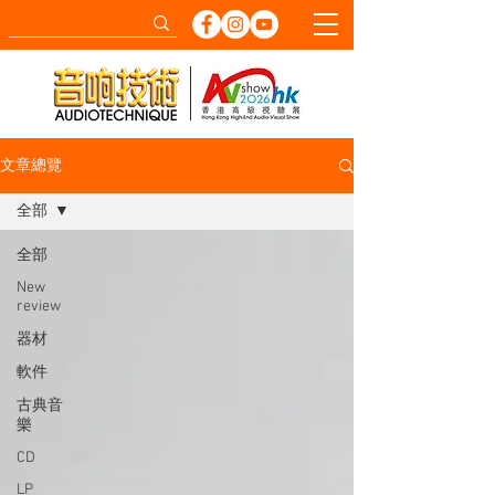
文章總覽
全部
全部
New
review
器材
軟件
古典音
樂
CD
LP