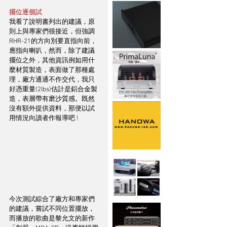
擺位逐個試
我看了說明書列出的建議，原
則上與專家們很接近，但強調
RHR-21的方向別要直指向前，
應指向喇叭，然而，除了建議
擺位之外，其他資訊例如用什
麼材質製造，表面做了那種處
理，廠方通通不作交代，我只
好憑重量(2lbs)估計是鋁合金製
造，表層帶有磨沙質感。既然
沒有額外提供資料，那便以試
用情況向讀者作報導吧 ! 
今次測試綜合了廠方和專家們
的建議，嘗試不同位置擺放，
而播放的歌曲是黎允文的新作