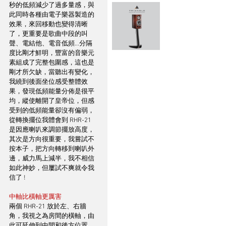
秒的低頻減少了過多量感，與
此同時各種由電子樂器製造的
效果，來回移動也變得清晰
了，更重要是歌曲中段的叫
聲、電結他、電音低頻...分隔
度比剛才鮮明，豐富的音樂元
素組成了完整包圍感，這也是
剛才所欠缺，當聽出有變化，
我繞到後面坐位感受整體效
果，發現低頻能量分佈是很平
均，縱使離開了皇帝位，但感
受到的低頻能量卻沒有偏弱，
從轉換擺位我體會到 RHR-21 
是因應喇叭來調節擺放高度，
其次是方向很重要，我嘗試不
按本子，把方向轉移到喇叭外
邊，威力馬上減半，我不相信
如此神妙，但屢試不爽就令我
信了 !
中軸比橫軸更厲害
兩個 RHR-21 放於左、右牆
角，我視之為房間的橫軸，由