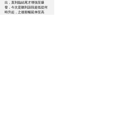
出，直到臨結尾才增強至爆
發，今次是聽到該段超低從何
時升起，之後順暢延伸至高
峰，整段超低表現得極之穩
定，相當厲害 ! 另外兩首歌曲 ;
〈Cybergenesis(SFX)〉及
〈Terminator-Theme〉更可
怕，竟然播出傳聞的頭殼頂聲
道! 那些拉動鐵鍊聲、溶爐爆閃
火花聲和敲打金屬聲…全部是
高於頭頂發出，當中令我覺得
過癮是效果聲音的相位異常地
準確，造出一閃即逝的鏗鏘聽
感，若與擺放橫軸的效果相
比，以本刊試音室環境來說，
中軸直線會較為全面，這也引
證了RHR-21 不僅發揮了低頻陷
阱的作用，它還增強了音場效
果，使聲音變得開揚。