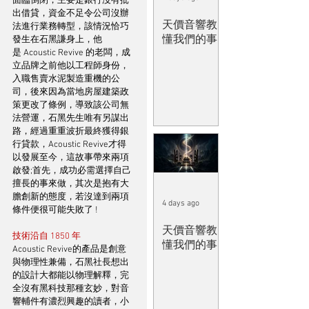
面臨倒閉，主要是銀行沒有批
出借貸，資金不足令公司沒辦
天價音響教
法進行業務轉型，該情況恰巧
懂我們的事
發生在石黑謙身上，他
是 Acoustic Revive 的老闆，成
立品牌之前他以工程師身份，
入職售賣水泥製造重機的公
司，後來因為當地房屋建築政
策更改了條例，導致該公司無
法營運，石黑先生唯有另謀出
路，經過重重波折最終獲得銀
行貸款，Acoustic Revive才得
以發展至今，這故事帶來兩項
啟發;首先，成功必需選擇自己
擅長的事來做，其次是抱有大
膽創新的態度，若沒達到兩項
4 days ago
條件便很可能失敗了 !
天價音響教
技術沿自 1850 年
懂我們的事
Acoustic Revive的產品是創意
與物理性兼備，石黑社長想出
的設計大都能以物理解釋，完
全沒有黑科技那種玄妙，對音
響輔件有濃烈興趣的讀者，小