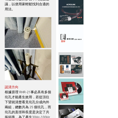
議，以便用家輕鬆找到合適的
用法。
認清方向
根據原理 RHR-21事必具有多個
坑孔才能產生效用，若從頂往
下望就清楚看見坑孔分成內外
兩組，總數共為 25 個坑孔，而
坑孔的直徑和長度是決定了共
振頻率，為了產生30Hz-100Hz