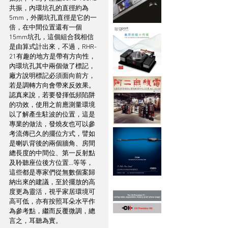
共振，內環坑孔的直徑約為
5mm，外圍坑孔直徑是它的一
倍，在中間位置還有一個
15mm坑孔，這個組合我相信
是由算式計出來，不過，RHR-
21有趣的地方是帶有方向性，
內環坑孔其中兩個做了標記，
廠方說明標記必須面向前方，
若是調轉方向會帶來反效果。
認真來說，若要發揮低頻陷阱
的功效，使用之前應測量環境
以了解產生駐波的位置，這是
專業的做法，發燒友也可以參
考流傳已久的擺位方式，譬如
是喇叭背後的兩個牆角、房間
總長度的中間位、第一反射點
及聆聽座位後方位置...等等，
這些都是專家們從無數個案歸
納出來的建議，至於擺放的高
度更為靈活，視乎家居環境可
高可低，亦有按照耳朵水平作
為參考點，繼而反覆微調，總
言之，耳聽為實。