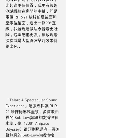
此可延伸到中間和後方位置，
比起這兩個位置，我更有興趣
測試擺放在房間的中軸，即是
兩個 RHR-21 放於前級後面和
皇帝位後面，造出一條90°直
線，我發現這做法令音場更壯
闊，包圍感也更強，播放現場
演奏或是大型管弦樂時效果特
別出色，
「Telarc A Spectacular Sound 
Experience」這張專輯讓 RHR-
21 發揮得淋漓盡致，多首歌曲
裡的 Sub-Low頻率都能播得有
水準，像〈2001 A Space 
Odyssey〉從頭到尾是有一浸無
聲無息的 Sub-Low持續地輸