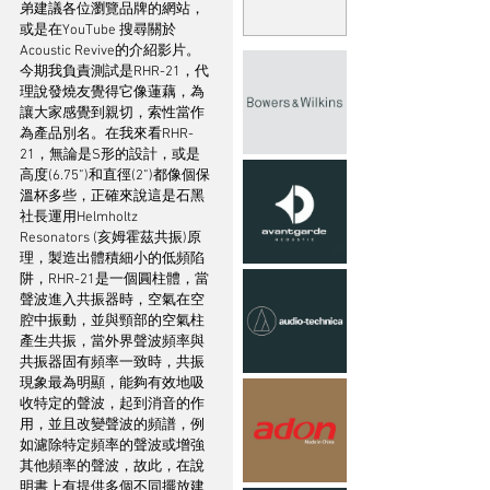
弟建議各位瀏覽品牌的網站，
或是在YouTube 搜尋關於
Acoustic Revive的介紹影片。
今期我負責測試是RHR-21，代
理說發燒友覺得它像蓮藕，為
讓大家感覺到親切，索性當作
為產品別名。在我來看RHR-
21，無論是S形的設計，或是
高度(6.75”)和直徑(2”)都像個保
溫杯多些，正確來說這是石黑
社長運用Helmholtz 
Resonators (亥姆霍茲共振)原
理，製造出體積細小的低頻陷
阱，RHR-21是一個圓柱體，當
聲波進入共振器時，空氣在空
腔中振動，並與頸部的空氣柱
產生共振，當外界聲波頻率與
共振器固有頻率一致時，共振
現象最為明顯，能夠有效地吸
收特定的聲波，起到消音的作
用，並且改變聲波的頻譜，例
如濾除特定頻率的聲波或增強
其他頻率的聲波，故此，在說
明書上有提供多個不同擺放建