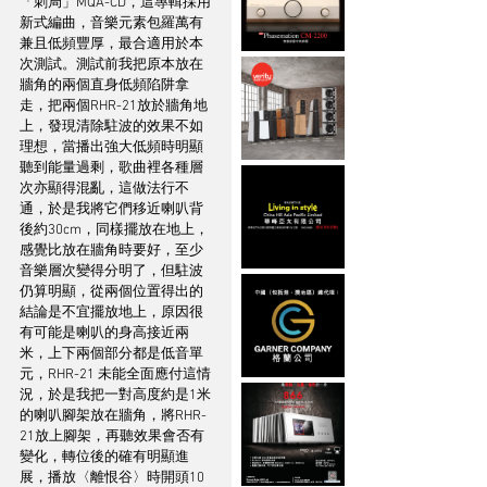
「刺局」MQA-CD，這專輯採用
新式編曲，音樂元素包羅萬有
兼且低頻豐厚，最合適用於本
次測試。測試前我把原本放在
牆角的兩個直身低頻陷阱拿
走，把兩個RHR-21放於牆角地
上，發現清除駐波的效果不如
理想，當播出強大低頻時明顯
聽到能量過剩，歌曲裡各種層
次亦顯得混亂，這做法行不
通，於是我將它們移近喇叭背
後約30cm，同樣擺放在地上，
感覺比放在牆角時要好，至少
音樂層次變得分明了，但駐波
仍算明顯，從兩個位置得出的
結論是不宜擺放地上，原因很
有可能是喇叭的身高接近兩
米，上下兩個部分都是低音單
元，RHR-21 未能全面應付這情
況，於是我把一對高度約是1米
的喇叭腳架放在牆角，將RHR-
21放上腳架，再聽效果會否有
變化，轉位後的確有明顯進
展，播放〈離恨谷〉時開頭10