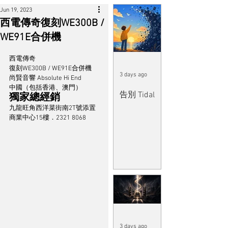
Jun 19, 2023
西電傳奇復刻WE300B /
WE91E合併機
西電傳奇
復刻WE300B / WE91E合併機
3 days ago
尚賢音響 Absolute Hi End
中國（包括香港、澳門）
告別 Tidal
獨家總經銷
九龍旺角西洋菜街南2T號添置
商業中心15樓．2321 8068
3 days ago