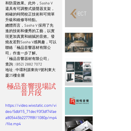
和防震效果。此外，Sasha V 
還具有可調整式揚聲器支架，
精確的時間校正技術和可簡單
升級和維修等特點。
總體而言，Sasha V 採用了先
進的技術和優秀的工藝，以實
現更加真實和細膩的音效。發
燒友若對Sasha V感興趣，可以
聯絡「極品音響器材有限公
司」作進一步了解。
「極品音響器材有限公司」
查詢 : (852) 2882 7072
地址 : 中環利源東街9號利東大
廈25樓全層
極品音響現場試
音片段
https://video.wixstatic.com/vi
deo/5dbf15_71dec93f3df74fae
a805445b2277ff8f/1080p/mp4
/file.mp4