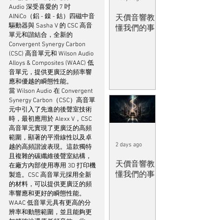
Audio 深受喜愛的 7 吋 
AlNiCo（鋁 - 鎳 - 鈷）四磁中音
天價音響教
驅動器與 Sasha V 的 CSC 高音
懂我們的事
單元和諧結合，全新的 
Convergent Synergy Carbon 
(CSC) 高音單元和 Wilson Audio 
Alloys & Composites (WAAC) 低
音單元，提供更廣泛的頻率響
應和優越的瞬態性能。
當 Wilson Audio 在 Convergent 
Synergy Carbon（CSC）高音單
元中引入了先進的後聲室技術
時，最初應用於 Alexx V，CSC 
高音單元實現了更廣泛的高頻
範圍，顯著的平滑線性以及卓
2 days ago
越的高頻諧波表現。這款獨特
且複雜的碳纖維後聲室結構，
天價音響教
在廠方內部使用專用 3D 打印機
懂我們的事
製造。CSC 高音單元採用全新
的材料，可以提供更廣泛的頻
率響應和更好的瞬態性能。
WAAC 低音單元具有更高的分
辨率和動態範圍，並且能夠更