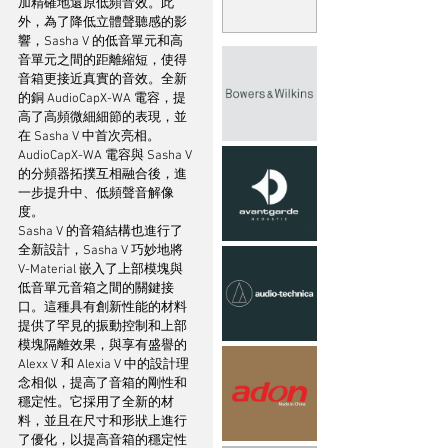
加精確地還原低頻音效。此
外，為了降低立體聲聽感的影
響，Sasha V 的低音單元和高
音單元之間的距離縮短，使得
音箱更接近真實的音效。全新
的銅 AudioCapX-WA 電容，提
高了高頻微細細節的表現，並
在 Sasha V 中首次亮相。
AudioCapX-WA 電容與 Sasha V 
的分頻器拓撲互相融合後，進
一步提升中、低頻聲音解像
度。
Sasha V 的音箱結構也進行了
全新設計，Sasha V 巧妙地將 
V-Material 嵌入了上部模塊與
低音單元音箱之間的關鍵接
口。這種具有創新性能的材料
提供了罕見的振動控制和上部
模塊隔離效果，與享有盛譽的 
Alexx V 和 Alexia V 中的設計理
念相似，提高了音箱的剛性和
穩定性。它採用了全新的材
料，並且在尺寸和形狀上進行
了優化，以提高音箱的穩定性