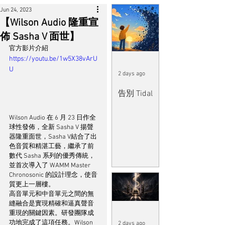
Jun 24, 2023
【Wilson Audio 隆重宣
佈 Sasha V 面世】
官方影片介紹
https://youtu.be/1w5X38vArU
U
2 days ago
告別 Tidal
Wilson Audio 在 6 月 23 日作全
球性發佈，全新 Sasha V 揚聲
器隆重面世，Sasha V結合了出
色音質和精湛工藝，繼承了前
數代 Sasha 系列的優秀傳統，
並首次導入了 WAMM Master 
Chronosonic 的設計理念，使音
質更上一層樓。
高音單元和中音單元之間的無
縫融合是實現精確和逼真聲音
重現的關鍵因素。研發團隊成
功地完成了這項任務。Wilson 
2 days ago