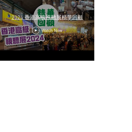
2024 香港高級視聽展精華回顧
Watch Now
關於我們
訂購服務
聯絡我們
送貨及運費
影音蒲點
條款及細則
銷售點
廣告查詢
廣告範例
訂閱以獲取最新音響及優惠資訊！