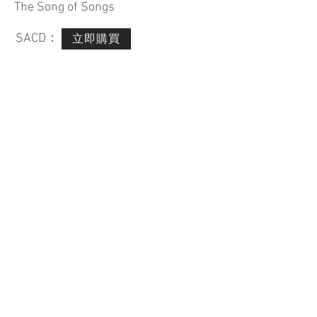
The Song of Songs
SACD：
立即購買