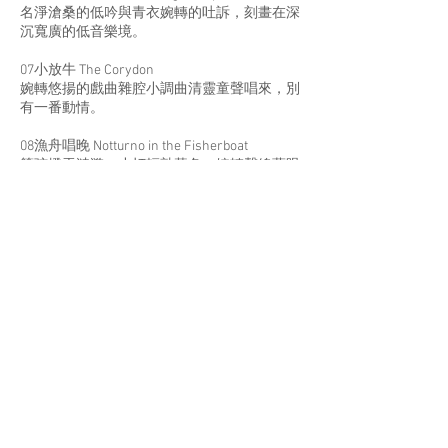
名淨滄桑的低吟與青衣婉轉的吐訴，刻畫在深
沉寬廣的低音樂境。
07小放牛 The Corydon
婉轉悠揚的戲曲雜腔小調曲清靈童聲唱來，別
有一番動情。
08漁舟唱晚 Notturno in the Fisherboat
箏弦撥弄漣漪，小打輕敲暮色，婉轉聲線夢眼
觀花。
09關山月 The Moon Over the Guanshan
Mountain
舒展的大提琴和寬廣的弦樂，哀而不傷，中正
和平。
10滿江紅 The Whole River Red
大鑼大鼓，弦樂似海，吟唱出壯懷激烈的精忠
報國。
關於我們
訂購服務
聯絡我們
送貨及運費