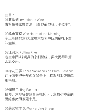
曲目：
01將進酒 Invitation to Wine
古箏輪拂弦樂奔湧，?白似醉似狂，半歌半?。
02醜末寅初 Wee Hours of the Morning
字正腔圓的京?大鼓在京胡和中阮的襯托下趣
味盎然。
03江河水 Rolling River
老生泰鬥?味獨具的京劇聲線，與大提琴和簫
水乳交融。
04梅花三弄 Three Variations on Plum Blossom
西洋弦樂與千年名琴背景上，程派幽咽聲線疏
影橫斜。
05憫農 Toiling Farmers
柳琴、木琴等趣致音色襯托下，京劇小神童的
聲線稚嫩而底蘊十足。
06蘇武牧羊 Su Wu Herding Sheep