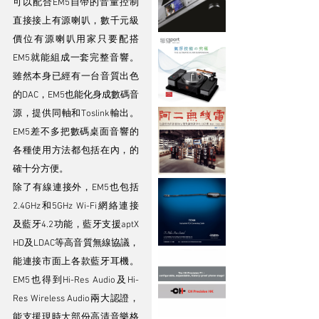
可以配合EM5自帶的音量控制
直接接上有源喇叭，數千元級
價位有源喇叭用家只要配搭
EM5就能組成一套完整音響。
雖然本身已經有一台音質出色
的DAC，EM5也能化身成數碼音
源，提供同軸和Toslink輸出。
EM5差不多把數碼桌面音響的
各種使用方法都包括在內，的
確十分方便。
除了有線連接外，EM5也包括
2.4GHz和5GHz Wi-Fi網絡連接
及藍牙4.2功能，藍牙支援aptX 
HD及LDAC等高音質無線協議，
能連接市面上各款藍牙耳機。
EM5也得到Hi-Res Audio及Hi-
Res Wireless Audio兩大認證，
能支援現時大部份高清音樂格