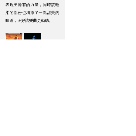
表現出應有的力量，同時該輕
柔的部份也增添了一點甜美的
味道，正好讓樂曲更動聽。
除了耳機之外，我也把EM5以
同軸輸入接到桌面系統上，測
試它作為DAC的表現。配合舍
下的Ayre K-1前級和Focal 
Solo6 Be有源監聽喇叭，EM5
依舊保留其略帶温暖和潤澤的
聲底，在這價位也算是做到平
衡細節和耐聽的表現。
總結