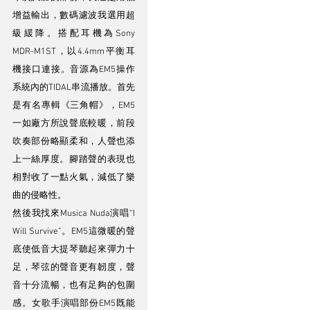
增益輸出，數碼濾波我選用超
級緩降。搭配耳機為Sony 
MDR-M1ST，以4.4mm平衡耳
機接口連接。音源為EM5操作
系統內的TIDAL串流播放。首先
是有名專輯《三角帽》，EM5
一如廠方所說聲底較暖，前段
吹奏部份略顯柔和，人聲也添
上一絲厚度。腳踏聲的表現也
相對收了一點火氣，減低了樂
曲的侵略性。
然後我找來Musica Nuda演唱“I 
Will Survive”。EM5這微暖的聲
底使低音大提琴聽起來彈力十
足，琴弦的聲音更有韌度，聲
音十分流暢，也有足夠的包圍
感。女歌手演唱部份EM5既能