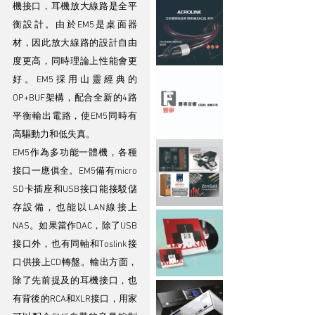
機接口，耳機放大線路是全平
衡設計。由於EM5是桌面器
材，因此放大線路的設計自由
度更高，同時理論上性能會更
好。EM5採用山靈經典的
OP+BUF架構，配合全新的4路
平衡輸出電路，使EM5同時有
高驅動力和低失真。
EM5作為多功能一體機，各種
接口一應俱全。EM5備有micro 
SD卡插座和USB接口能接駁儲
存設備，也能以LAN線接上
NAS。如果當作DAC，除了USB
接口外，也有同軸和Toslink接
口供接上CD轉盤。輸出方面，
除了先前提及的耳機接口，也
有背後的RCA和XLR接口，用家