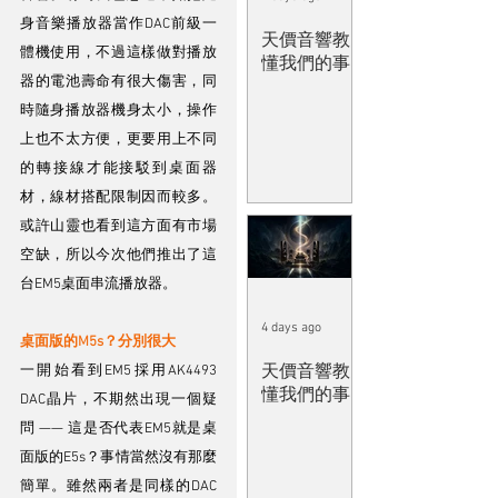
身音樂播放器當作DAC前級一
天價音響教
體機使用，不過這樣做對播放
懂我們的事
器的電池壽命有很大傷害，同
時隨身播放器機身太小，操作
上也不太方便，更要用上不同
的轉接線才能接駁到桌面器
材，線材搭配限制因而較多。
或許山靈也看到這方面有市場
空缺，所以今次他們推出了這
台EM5桌面串流播放器。
4 days ago
桌面版的M5s？分別很大
天價音響教
一開始看到EM5採用AK4493 
懂我們的事
DAC晶片，不期然出現一個疑
問 —— 這是否代表EM5就是桌
面版的E5s？事情當然沒有那麼
簡單。雖然兩者是同樣的DAC