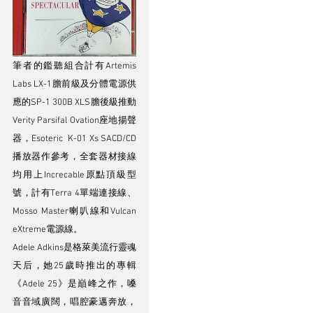
筆者的鑑聽組合計有Artemis 
Labs LX-1膽前級及分體電源供
應的SP-1 300B XLS膽後級推動
Verity Parsifal Ovation座地揚聲
器，Esoteric  K-01 Xs SACD/CD
播放器作參考，全套器材接線
均用上Increcable原點頂級型
號，計有Terra 4單端連接線、
Mosso Master喇叭線和Vulcan 
eXtreme電源線。
Adele Adkins是格萊美流行靈魂
天后，她25歲時推出的專輯
《Adele 25》是巔峰之作，嗓
音音域廣闊，唱腔豪邁奔放，