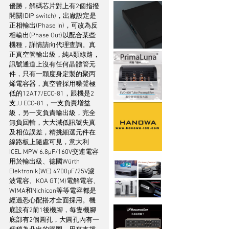
優勝，解碼芯片對上有2個指撥
開關(DIP switch)，出廠設定是
正相輸出(Phase In)，可改為反
相輸出(Phase Out)以配合某些
機種，詳情請向代理查詢。真
正真空管輸出級，純A類線路，
訊號通道上沒有任何晶體管元
件，只有一顆度身定製的聚丙
烯電容器，真空管採用噪聲極
低的12AT7/ECC-81，跟機是2
支JJ ECC-81，一支負責增益
級，另一支負責輸出級，完全
無負回輸，大大減低訊號失真
及相位誤差，精挑細選元件在
線路板上隨處可見，意大利
ICEL MPW 6.8µF/160V交連電容
用於輸出級、德國Würth 
Elektronik(WE) 4700µF/25V濾
波電容、KOA GT(M)電解電容、
WIMA和Nichicon等等電容都是
經過悉心配搭才全面採用。機
底設有2前1後機腳，每隻機腳
底部有2個圓孔，大圓孔內有一