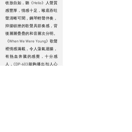
收放自如，聽《Hello》人聲質
感豐厚，情感十足，喉底吞吐
聲清晰可聞，鋼琴輕聲伴奏，
抑揚頓挫的歌聲具節奏感，背
後層層疊疊的和音層次分明。
《When We Were Young》歌聲
裡情感滿載，令人蕩氣迴腸，
有熱血奔騰的感覺，十分感
人，CDP-603能夠播出扣人心
弦的音樂感染力，夫復何求！
進補後的人聲表現令人讚嘆，
最後要通過黑心碟測試才可知
音效能否順利過關，聽Decca出
品Weekend Classics的《Sound 
Spectacular》(西德版)，播第4
首《Meadowland》The London 
Festival Orchestra and Chorus / 