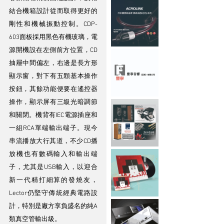
結合機箱設計從而取得更好的
剛性和機械振動控制。CDP-
603面板採用黑色有機玻璃，電
源開機設在左側前方位置，CD
抽屜中間偏左，右邊是長方形
顯示窗，對下有五顆基本操作
按鈕，其餘功能便要在遙控器
操作，顯示屏有三級光暗調節
和關閉。機背有IEC電源插座和
一組RCA單端輸出端子。現今
串流播放大行其道，不少CD播
放機也有數碼輸入和輸出端
子，尤其是USB輸入，以迎合
新一代精打細算的發燒友，
Lector仍堅守傳統經典電路設
計，特別是廠方享負盛名的純A
類真空管輸出級。