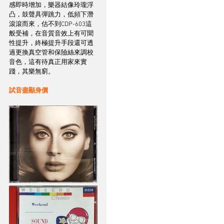
感即時增加，樂器結像玲瓏浮
凸，鼓聲具彈跳力，低頻下潛
滾滾而來，估不到CDP-603這
般受補，在音質音效上有可聞
性提升，終極提升手段還可透
過更換真空管和保險絲來調校
音色，這有待真正用家來實
踐，其樂無窮。
試音盡顯身價