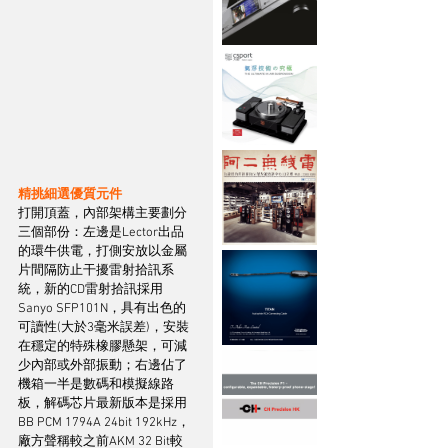
精挑細選優質元件
打開頂蓋，內部架構主要劃分
三個部份：左邊是Lector出品
的環牛供電，打側安放以金屬
片間隔防止干擾雷射拾訊系
統，新的CD雷射拾訊採用
Sanyo SFP101N，具有出色的
可讀性(大於3毫米誤差)，安裝
在穩定的特殊橡膠懸架，可減
少內部或外部振動；右邊佔了
機箱一半是數碼和模擬線路
板，解碼芯片最新版本是採用
BB PCM 1794A 24bit 192kHz，
廠方聲稱較之前AKM 32 Bit較