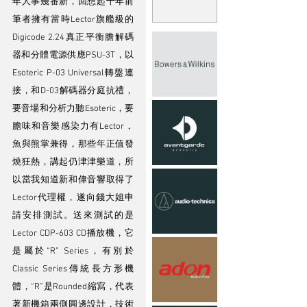
年人事幾番新，回想起十年前
筆者擁有當時Lector旗艦級的
Digicode 2.24真正平衡膽解碼
器和分體電源供應PSU-3T，以
Esoteric P-03 Universal轉盤連
接，和D-03解碼器分庭抗禮，
要音場和分析力聽Esoteric，要
膽味和音樂感染力有Lector，
魚與熊掌兼得，那些年正值發
燒狂熱，講起仍津津樂道，所
以當我知道新和偉音響取得了
Lector代理權，遂向錢大姐申
請安排測試。送來測試的是
Lector CDP-603 CD播放機，它
是屬於“R” Series，有別於
Classic Series傳統長方形機
體，“R”是Rounded縮寫，代表
著新機箱兩側圓邊設計，技術