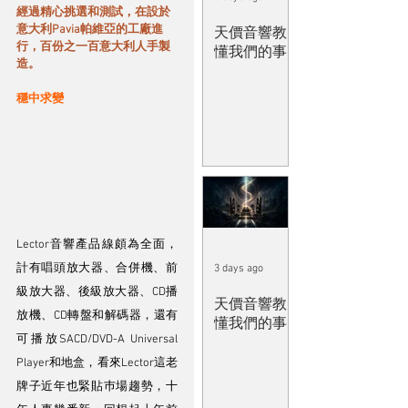
經過精心挑選和測試，在設於
意大利Pavia帕維亞的工廠進
天價音響教
行，百份之一百意大利人手製
懂我們的事
造。
穩中求變
Lector音響產品線頗為全面，
計有唱頭放大器、合併機、前
3 days ago
級放大器、後級放大器、CD播
天價音響教
放機、CD轉盤和解碼器，還有
懂我們的事
可播放SACD/DVD-A Universal 
Player和地盒，看來Lector這老
牌子近年也緊貼巿場趨勢，十