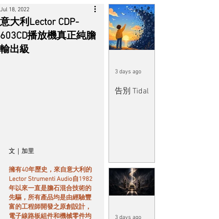
Jul 18, 2022
意大利Lector CDP-
603CD播放機真正純膽
輸出級
3 days ago
告別 Tidal
文｜加里
擁有40年歷史，來自意大利的
Lector Strumenti Audio自1982
年以來一直是膽石混合技術的
先驅，所有產品均是由經驗豐
富的工程師開發之原創設計，
電子線路板組件和機械零件均
3 days ago