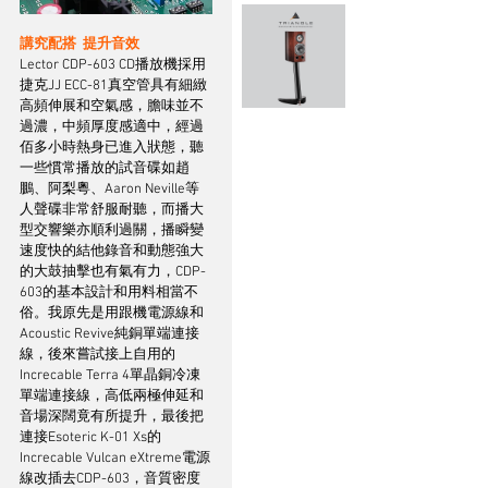
講究配搭  提升音效
Lector CDP-603 CD播放機採用
捷克JJ ECC-81真空管具有細緻
高頻伸展和空氣感，膽味並不
過濃，中頻厚度感適中，經過
佰多小時熱身已進入狀態，聽
一些慣常播放的試音碟如趙
鵬、阿梨粵、Aaron Neville等
人聲碟非常舒服耐聽，而播大
型交響樂亦順利過關，播瞬變
速度快的結他錄音和動態強大
的大鼓抽擊也有氣有力，CDP-
603的基本設計和用料相當不
俗。我原先是用跟機電源線和
Acoustic Revive純銅單端連接
線，後來嘗試接上自用的
Increcable Terra 4單晶銅冷凍
單端連接線，高低兩極伸延和
音場深闊竟有所提升，最後把
連接Esoteric K-01 Xs的
Increcable Vulcan eXtreme電源
線改插去CDP-603，音質密度