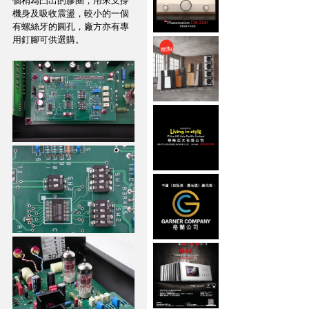
個稍為凸出的膠圈，用來支撐
機身及吸收震盪，較小的一個
有螺絲牙的圓孔，廠方亦有專
用釘腳可供選購。