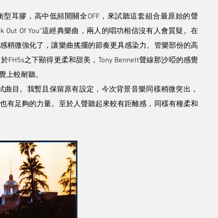
平衡型耳膠，高中低頻開關全OFF，來試聽這套組合最原始的聲
t A Kick Out Of You”這經典樂曲，兩人的唱功相信沒有人會質疑。在
感稍微強化了，讓樂曲搖擺的節奏更具感染力。管樂部份的高
5s之下顯得更柔和甜美，Tony Bennett聲線那沙啞的感覺
覺上較耐聽。
更進一步的測試曲目。我暫且保留原有設定，今次背景音樂同樣稍微突出，
也有足夠的力量。至於人聲聽起來較有距離感，同樣有種柔和