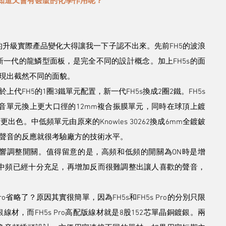
不知道又會有甚麼的化學作用呢？
次的升級實際產品變化大得讓我一下子認不出來。先前FH5的波浪
新一代的龍鱗型面板，是完全不同的設計概念。加上FH5s的面
現出截然不同的面貌。
FH5的1圈3鐵單元配置，新一代FH5s換成2圈2鐵。FH5s
至於低音單元換上更大口徑的12mm複合振膜單元，同時在球頂上鍍
。中低頻單元由原來的Knowles 30262換成6mm全鍍鈹
聲音的反應就很考驗廠方的技術水平。
頻響調整開關。值得留意的是，高頻和低頻的開關為ON時是增
本身中頻已經十分充足，再增加反而很難調整出讓人喜歡的聲音，
省略了？原因其實很簡單，因為FH5s和FH5s Pro的分別只限
銀線材，而FH5s Pro高配版線材就是8股152芯單晶銅鍍銀。兩