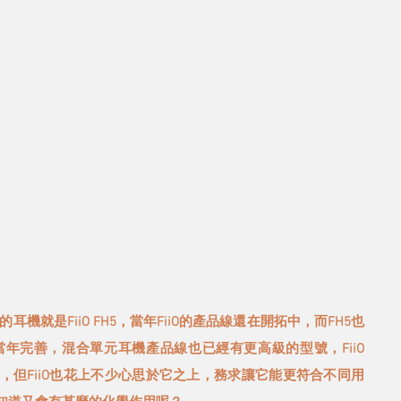
就是FiiO FH5，當年FiiO的產品線還在開拓中，而FH5也
當年完善，混合單元耳機產品線也已經有更高級的型號，FiiO 
旗艦，但FiiO也花上不少心思於它之上，務求讓它能更符合不同用