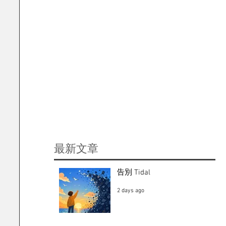
​最新文章
告別 Tidal
2 days ago