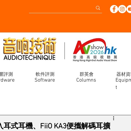
響評測
軟件評測
群英會
器材資
rdware
Software
Columns
Equip
t
ro入耳式耳機、FiiO KA3便攜解碼耳擴