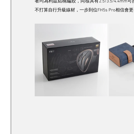
者均為利茲結構編絞，同樣具有2.5/3.5/4.
不打算自行升級線材，一步到位FH5s Pro相信會