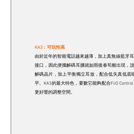
KA3︰可玩性高
由於近年的智能電話越來越薄，加上真無線藍牙耳
接口，因此便攜解碼耳擴就如雨後春筍般出現，說實話要脫
解碼晶片，加上平衡獨立耳放，配合低失真低底
平。KA3的最大特色，要數它能夠配合FiiO Con
更好聲的調整空間。