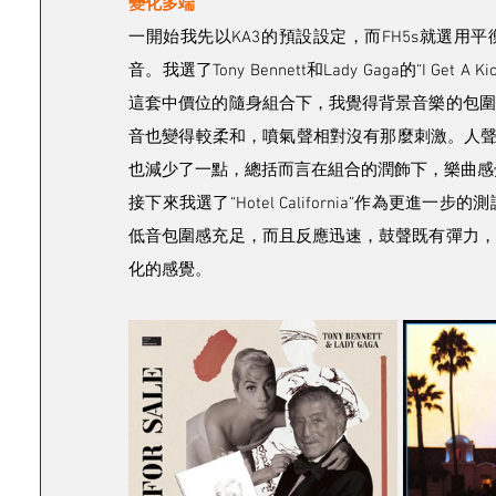
變化多端
一開始我先以KA3的預設設定，而FH5s就選用
音。我選了Tony Bennett和Lady Gaga的“I Ge
這套中價位的隨身組合下，我覺得背景音樂的包圍
音也變得較柔和，噴氣聲相對沒有那麼刺激。人聲於FH
也減少了一點，總括而言在組合的潤飾下，樂曲感
接下來我選了“Hotel California”作為
低音包圍感充足，而且反應迅速，鼓聲既有彈力，
化的感覺。