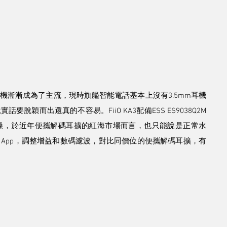
機漸漸成為了主流，現時旗艦智能電話基本上沒有3.5mm耳機
穎而出還真的不容易。FiiO KA3配備ESS ES9038Q2M
噪，於近年便攜解碼耳擴的紅海市場而言，也只能說是正常水
trol App，調整增益和數碼濾波，對比同價位的便攜解碼耳擴，有