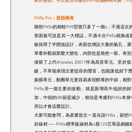
家的需要。今次配合同廠的KA3便攜解碼耳擴，
FH5s Pro︰脫胎換骨
雖然FH5s的相較FH5型號只多了一個s，不過這
形面板可說是其一大標誌，不過今次FH5s就換成
板採用了半開放設計，表面也增設大量的氣孔，展
單看外觀就那麼大變化，內部也是煥然一新。有別於上代
保留了上代Knowles 30017作為高音單元。
鈹，不單能表現出更從容的聲音，也能讓低頻下潛更出色
振膜單元，動圈單元更容易表現醇厚的中頻，相對
FH5s另一個主要的改動，就是新增高中低頻的
加，中頻的ON卻是減少，相信是考慮到FH5s
所以才會這麼設計。
大家可能會問，為甚麼前文一直在說FH5s，卻把Pro
於線材—— FH5s標準版線材為4股120芯單晶銅鍍