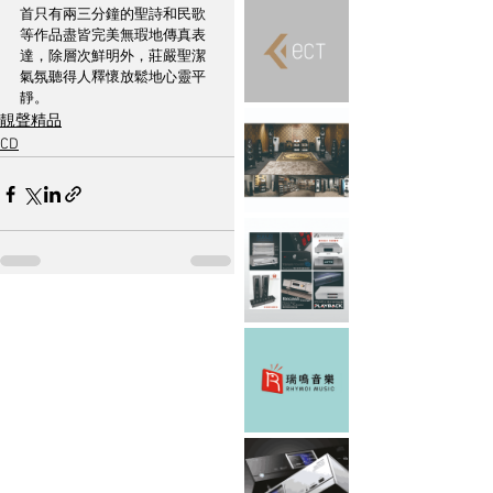
首只有兩三分鐘的聖詩和民歌
等作品盡皆完美無瑕地傳真表
達，除層次鮮明外，莊嚴聖潔
氣氛聽得人釋懷放鬆地心靈平
靜。
靚聲精品
CD