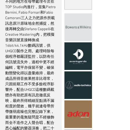
不同的地方在母帶處理今次在
TOP Studio內進行，並集Pietro 
Bernini, Fabio Fornari和Fabio 
Camorani三人之力把原作所載
訊息原汁原味地全然捕捉，然
後再轉交由Stefano Cappelli在
Creative Mastering內，把模擬
音樂訊號直接轉換成
16bit/44.1kHz數碼訊號，供
UHQCD製作之用。處理時除每
個程序都嚴謹監控，以防有任
何訊號流失外，過程中更不經
編輯，電平亦保留不變，確保
動態變化得以盡量維持，最終
成品所得音效果然非比尋常，
只因前期工作不受多餘程序影
響外，配合UHQCD這種數碼載
體亦有助把原有訊息徹底反
映，最終所得精細至點滴不漏
程度的聲效，幾乎就連母帶所
帶微弱底噪也完整記錄下來，
最重要的毫無疑問是不經修飾
而全不造作之人聲合唱，配合
悉心編配的樂器演奏，把二十