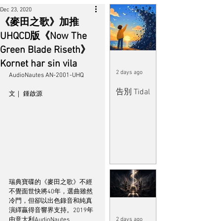
Dec 23, 2020
《麥田之歌》加推
UHQCD版《Now The
Green Blade Riseth》
Kornet har sin vila
2 days ago
AudioNautes AN-2001-UHQ	
告別 Tidal
文｜ 鍾啟源
瑞典寶碟的《麥田之歌》不經
不覺面世快將40年，選曲雖然
冷門，但卻以出色錄音和純真
演繹贏得音響界支持。2019年
由意大利AudioNautes 
2 days ago