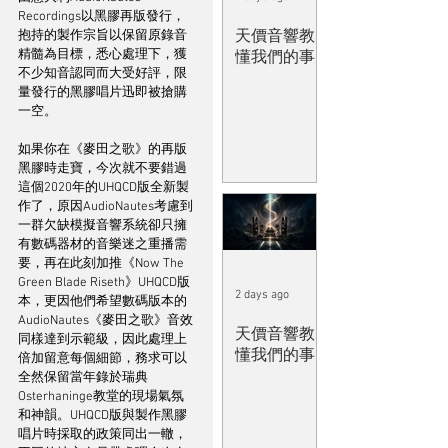
Recordings以黑膠再版發行，
天價音響教
抱持的製作宗旨以保留原錄音
精髓為目標，悉心處理下，獲
懂我們的事
不少知音認同而大受好評，限
量發行的黑膠唱片迅即被搶購
一空。
如果你在《麥田之歌》的再版
黑膠時走寶，今次就不要錯過
這個2020年的UHQCD版全新製
作了，原因AudioNautes考慮到
一群欠缺模擬音響系統卻只擁
有數碼器材的音樂迷之重播需
要，再在此刻加推《Now The 
Green Blade Riseth》UHQCD版
2 days ago
本，更因他們希望數碼版本的
AudioNautes《麥田之歌》音效
天價音響教
同樣達到示範級，因此處理上
懂我們的事
倍加留意每個細節，務求可以
全然保留當年錄於瑞典
Osterhaninge教堂的現場氣氛
和神韻。UHQCD版與製作黑膠
唱片時採取的政策同出一轍，