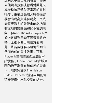
反映其中性自然的表現，部份
未能夠有效解決數碼聲問題又
或者檢拾訊號失誤率高的雷射
唱盤，重播這張唱片時都很容
易會出現高頻過份明亮，又或
者富穿透力的歌聲未能夠均衡
有度地與樂團融和的不協調現
象，但Accustic Arts Player IV用
於上述所列三套不同音響組合
時，全都不會出現這方面問
題，且能夠從容不迫地帶動出
平衡自然的重播效果，可見
Player IV樂感豐富而且聲音和
諧脫俗，Linda Ronstadt音域廣
闊的嘹亮歌聲在無偏差的表達
下，能夠完滿與The Nelson 
Riddle Orchestra豐滿自然的管
弦樂聲產生水乳交融的結合。