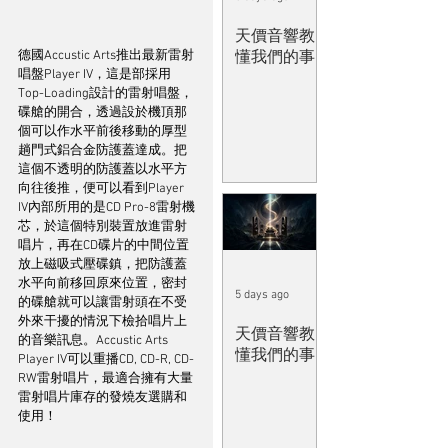
天價音響教
德國Accustic Arts推出最新雷射
懂我們的事
唱盤Player IV，這是部採用
Top-Loading設計的雷射唱盤，
碟艙的開合，透過設於機頂那
個可以作水平前後移動的厚型
趟門式鋁合金防護蓋達成。把
這個不透明的防護蓋以水平方
向往後推，便可以看到Player 
IV內部所用的是CD Pro-8雷射機
芯，於這個特別裝置放進雷射
唱片，再在CD碟片的中間位置
放上磁吸式壓碟鎮，把防護蓋
水平向前移回原來位置，密封
5 days ago
的碟艙就可以讓雷射頭在不受
外來干擾的情況下檢拾唱片上
天價音響教
的音樂訊息。Accustic Arts 
懂我們的事
Player IV可以重播CD, CD-R, CD-
RW雷射唱片，最適合擁有大量
雷射唱片庫存的發燒友選購和
使用！