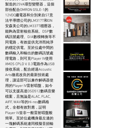
製造的25VA環型變壓器，這個
部份配合OMRON G5LE-1的
12VDC繼電器和分別來自ST意
法半導體公司的LM317T和ON
安森美公司的LM337T穩壓器，
能夠為雷射檢拾系統、DSP數
碼訊號處理、D/A數模轉換等不
同電路，有效提供充沛而純淨
的穩定供電。至於位處中間的
數碼輸入和輸出的數碼訊號處
理電路，則可見Player IV使用
XMOS CPLD V. 0.3電路作為USB
接收系統，配合經過Accustic 
Arts徹底改良的最新技術處
理，讓這部可以兼作解碼器使
用的Player IV雷射唱盤，如今
可以支援高達DSD512數碼音樂
檔案，且無論是ALAC, FLAC, 
AIFF, WAV等的Hi-res數碼格
式，全都有效對應，証明
Player IV並非一般雷射唱盤般
簡單。至於位處機身最左邊的
一塊解碼系統連同模擬音頻輸