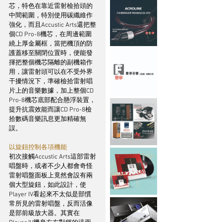
芯，特色在靠近雷射檢拾頭的
中間範圍，特別使用碳纖維作
強化，而且Accustic Arts還把整
個CD Pro-8機芯，在周邊範圍
繞上厚金屬框，當把機頂的防
護蓋移至關閉位置時，便能發
揮把整個機芯隔離的副機箱作
用，讓雷射頭可以在不受外界
干擾情況下，準確檢拾雷射唱
片上的音樂數據，加上整個CD 
Pro-8機芯底部配合懸浮裝置，
提升抗震效能而讓CD Pro-8檢
拾數碼音樂訊息更加精確無
誤。
以旋鈕控制各項機能
初次接觸Accustic Arts這部雷射
唱盤時，或者不少人都會奇怪
雷射唱盤面板上竟然會設有兩
個大型旋鈕，如此設計，使
Player IV看起來不太似是部慣
常所見的雷射唱盤，反而活像
是部前級放大器。其實在