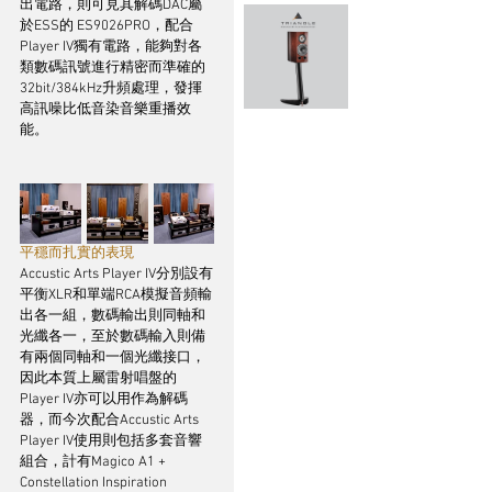
出電路，則可見其解碼DAC屬
於ESS的 ES9026PRO，配合
Player IV獨有電路，能夠對各
類數碼訊號進行精密而準確的
32bit/384kHz升頻處理，發揮
高訊噪比低音染音樂重播效
能。
平穩而扎實的表現
Accustic Arts Player IV分別設有
平衡XLR和單端RCA模擬音頻輸
出各一組，數碼輸出則同軸和
光纖各一，至於數碼輸入則備
有兩個同軸和一個光纖接口，
因此本質上屬雷射唱盤的
Player IV亦可以用作為解碼
器，而今次配合Accustic Arts 
Player IV使用則包括多套音響
組合，計有Magico A1 + 
Constellation Inspiration 