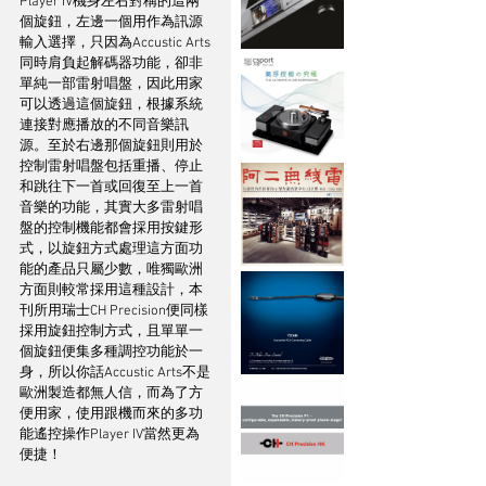
Player IV機身左右對稱的這兩
個旋鈕，左邊一個用作為訊源
輸入選擇，只因為Accustic Arts
同時肩負起解碼器功能，卻非
單純一部雷射唱盤，因此用家
可以透過這個旋鈕，根據系統
連接對應播放的不同音樂訊
源。至於右邊那個旋鈕則用於
控制雷射唱盤包括重播、停止
和跳往下一首或回復至上一首
音樂的功能，其實大多雷射唱
盤的控制機能都會採用按鍵形
式，以旋鈕方式處理這方面功
能的產品只屬少數，唯獨歐洲
方面則較常採用這種設計，本
刊所用瑞士CH Precision便同樣
採用旋鈕控制方式，且單單一
個旋鈕便集多種調控功能於一
身，所以你話Accustic Arts不是
歐洲製造都無人信，而為了方
便用家，使用跟機而來的多功
能遙控操作Player IV當然更為
便捷！