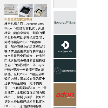
鋁合金重型抗震機身
機身結構方面，Accustic Arts 
Player IV整體相當扎實，外層
機殼由鋁合金製造，剛強的重
型鋁外殼有助提升抗震效能，
同時亦頓顯Player IV典雅氣
質，配合面板上的品牌標誌和
機頂防護蓋兩條滑桿的前後四
條支柱現已全面鍍金，金光閃
閃地與銀灰色機身和旋鈕構成
色彩上的強烈對比，為Player 
IV額外增添一份難能可貴的高
級感。至於Player IV鋁合金機
殼的內層，還加設有個強度十
足的內層金屬框，充沛的供
電、D/A解碼電路和CD Pro-8雷
射機芯，全都裝置在這個內層
機框上。掀開頂板後，就可以
見到本身結構已經相當扎實的
CD Pro-8，這個雷射轉盤機