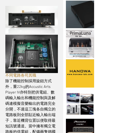
不同電路各司其職
除了機能控制採用旋鈕方式
外，重22kg的Accustic Arts 
Player IV亦特別把供電組、數
碼輸入輸出和機能控制與及解
碼連模擬音樂輸出的電路完全
分開，不過這三塊各自獨立的
電路板則全部貼近輸入輸出端
子，靠近機背位置以便取得最
短訊號通道。當中擁有獨立電
路板的供電組，配備兩隻德國