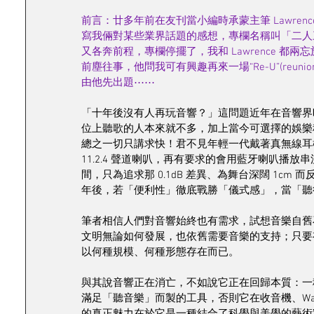
前言：廿多年前在友刊當小編時承蒙主筆 Lawren
寫我倆對某些業界話題的感想，專欄名稱叫「二人
又各奔前程，專欄停擺了，我和 Lawrence 都兩
前塵往事，他問我可有興趣再來一場“Re-U”(reuni
由他先出題⋯⋯
「十年後沒有人再玩音響？」這問題近年在音響界
位上聽歌的人本來就不多，加上當今可選擇的娛樂
總之一切只講求快！君不見年輕一代戴著真無線耳機穿
11.2.4 聲道喇叭，再有要求的會用藍牙喇叭播
間，只為追求那 0.1dB 差異、為舞台深闊 1c
年後，若「便利性」徹底戰勝「儀式感」，當「聽
筆者相信人們對音響始終也有需求，試想音樂自舊
文明無論如何發展，也依舊需要音樂的支持；只要
以何種規模、何種形態存在而已。 
與其說音響正在消亡，不如說它正在回歸本質：一
滿足「聽音樂」而製的工具，否則它在收音機、Walkman