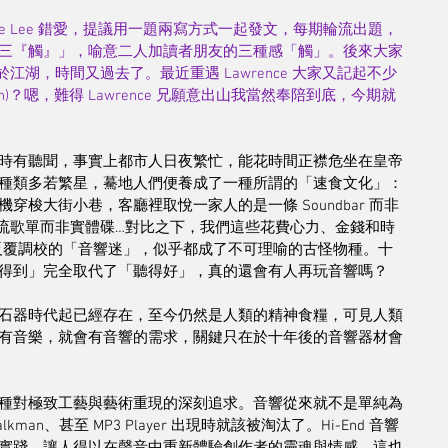
ce Lee 錯愛，提議用一題兩寫方式一起發文，每期輪流出題，
三『觸』」，喻意二人加讀者朋友的三種感「觸」。後來大家
忘於江湖，時間又過去了。最近重遇 Lawrence 大家又記起不少
on)？嗯，難得 Lawrence 兄願意出山我當然奉陪到底，今期就
時有聽聞，事實上都市人日夜繁忙，能花時間正襟危坐在皇帝
種類多若繁星，驀地人們便養成了一種所謂的「速食文化」：
梭大街小巷，客廳裡取悅一家人的是一條 Soundbar 而非 
放串流歌單而非實體碟…對比之下，我們這些花費心力、金錢和時
m 而反覆調校的「音響迷」，似乎都成了不可理喻的古怪物種。十
得到」完全取代了「聽得好」，真的還會有人再玩音響嗎？ 
石器時代起已經存在，至今仍然是人類的精神食糧，可見人類
有音樂，就會有音響的需求，關鍵只在於十年後的音響器材會
種對極致工藝與藝術重現的深刻追求。音響從來就不是單純為
、甚至 MP3 Player 出現時就該被淘汰了。Hi-End 音響