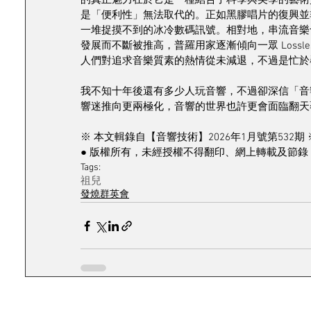
的真正魅力在於它是一種結合了科學與美學的藝術
是「便利性」無法取代的。正如黑膠唱片的復興並
一堆捉摸不到的冰冷數碼訊號。相對地，串流音樂
發展而不斷被推高，普羅用家逐漸傾向一眾 Lossle
人們對追求音樂質素的熱情從未減退，不過是忙於
我不知十年後還有多少人玩音響，不過卻深信「音
響迷推向更兩極化，音響的世界也許更會面臨翻天
※ 本文輯錄自【音響技術】2026年1月號第532期 
● 版權所有，未經授權不得翻印、網上轉載及節錄 
Tags:
祖兒
發燒群英會