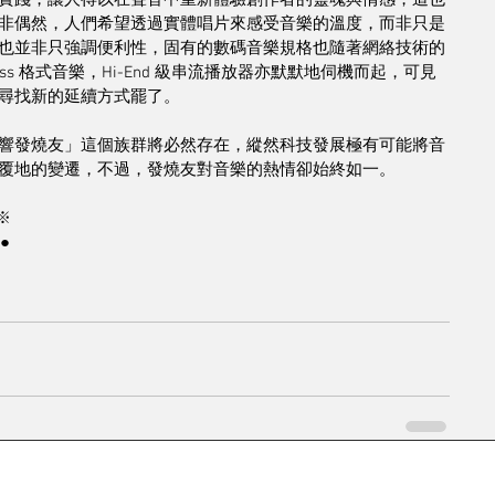
實踐，讓人得以在聲音中重新體驗創作者的靈魂與情感，這也
非偶然，人們希望透過實體唱片來感受音樂的溫度，而非只是
也並非只強調便利性，固有的數碼音樂規格也隨著網絡技術的
ss 格式音樂，Hi-End 級串流播放器亦默默地伺機而起，可見
尋找新的延續方式罷了。
響發燒友」這個族群將必然存在，縱然科技發展極有可能將音
覆地的變遷，不過，發燒友對音樂的熱情卻始終如一。
※
●