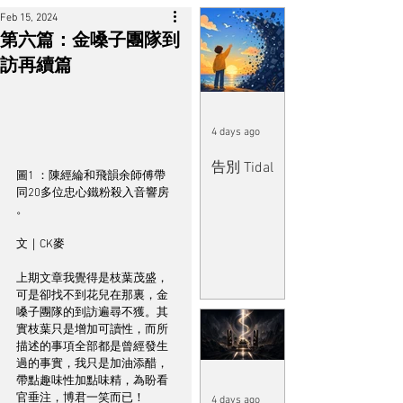
Feb 15, 2024
第六篇：金嗓子團隊到
訪再續篇
4 days ago
告別 Tidal
圖1 ：陳經綸和飛韻余師傅帶
同20多位忠心鐵粉殺入音響房 
。
文｜CK麥
上期文章我覺得是枝葉茂盛，
可是卻找不到花兒在那裏，金
嗓子團隊的到訪遍尋不獲。其
實枝葉只是增加可讀性，而所
描述的事項全部都是曾經發生
過的事實，我只是加油添醋，
帶點趣味性加點味精，為盼看
官垂注，博君一笑而已！
4 days ago