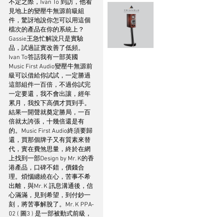
不定之際，Ivan To 到訪，他看
見地上的變壓牛無源前級組
件，驚訝地說你怎可以用這個
檔次的產品在你的系統上？
Gassie王急忙解說只是實驗
品，試過証實改善了低頻。
Ivan To答話我有一部英國
Music First Audio變壓牛無源前
級可以借給你試試，一定勝過
這部組件一百倍，不過你試完
一定要還，我不會出讓，經年
累月，我投下高價才買到手。
結果一開聲就奠定勝局，一百
倍就太誇張，十幾倍還是有
的。Music First Audio終須要歸
還，買那個牌子又有質素來替
代，實在費煞思量，終於在網
上找到一部Design by Mr. K的香
港產品，口碑不錯，價錢合
理。煩惱纏繞在心，苦事不希
出離，與Mr. K 訊息溝通後，信
心滿滿，見到希望，到付鈔一
刻，將苦事解脫了。Mr. K PPA-
02 ( 圖3 ) 是一部被動式前級，