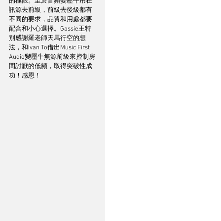
的極限。至於音頻變壓牛用在
訊源去前級，前級去後級都有
不同的要求，品質和用處都要
配合和小心選擇。Gassie王特
別感謝羅老師天馬行空的想
法，和Ivan To借出Music First 
Audio變壓牛無源前級來控制房
間討厭的低頻，取得突破性成
功！感恩！