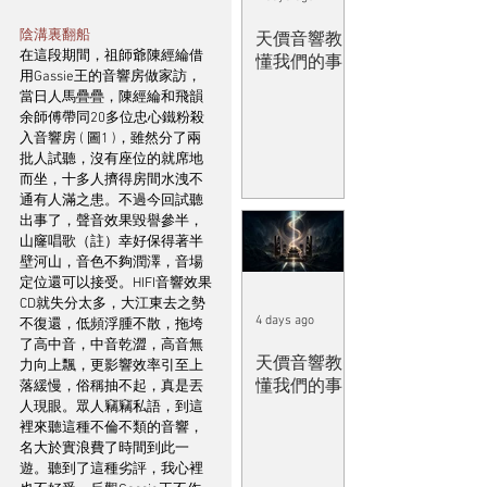
陰溝裏翻船
天價音響教
在這段期間，祖師爺陳經綸借
懂我們的事
用Gassie王的音響房做家訪，
當日人馬疊疊，陳經綸和飛韻
余師傅帶同20多位忠心鐵粉殺
入音響房 ( 圖1 )，雖然分了兩
批人試聽，沒有座位的就席地
而坐，十多人擠得房間水洩不
通有人滿之患。不過今回試聽
出事了，聲音效果毀譽參半，
山窿唱歌（註）幸好保得著半
壁河山，音色不夠潤澤，音場
定位還可以接受。HIFI音響效果
CD就失分太多，大江東去之勢
4 days ago
不復還，低頻浮腫不散，拖垮
了高中音，中音乾澀，高音無
天價音響教
力向上飄，更影響效率引至上
懂我們的事
落緩慢，俗稱抽不起，真是丟
人現眼。眾人竊竊私語，到這
裡來聽這種不倫不類的音響，
名大於實浪費了時間到此一
遊。聽到了這種劣評，我心裡