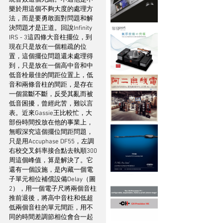
樂於用這個不夠大度的處理方
法，而是要勇敢面對問題和解
決問題才是正道。回說Infinity 
IRS - 3這四條大音柱擺位，到
現在只是放在一個粗疏的位
置，這個擺位問題還未處理得
到，只是放在一個高中音和中
低音栓最佳的間距位置上，低
音和兩條音柱的間距，是存在
一個當斷不斷，反受其亂而被
低音困擾，曾經此苦，難以言
表。近來Gassie王比較忙，大
部份時間投放在他的事業上，
無暇深究這個擺位間距問題，
只是用Accuphase DF55，左調
右校交叉斜率接合點去執順300
周這個峰值，算是解決了。它
還有一個設施，是內藏一個電
子單元相位補償設備Delay（圖
2），用一個電子尺將兩個音柱
推前退後，將高中音柱和低超
低兩個音柱的單元間距，用不
同的時間差調節相位會合一起