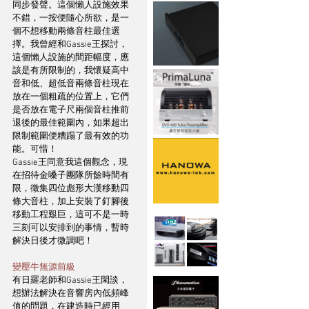
同步發聲。這個懶人設施效果
不錯，一按便隨心所欲，是一
個不想移動兩條音柱最佳選
擇。我曾經和Gassie王探討，
這個懶人設施的間距幅度，應
該是有所限制的，我懷疑高中
音和低、超低音兩條音柱現在
放在一個粗疏的位置上，它們
是否放在電子尺兩個音柱推前
退後的最佳範圍內，如果超出
限制範圍便糟蹋了最有效的功
能。可惜！
Gassie王同意我這個觀念，現
在招待金嗓子團隊所餘時間有
限，徵集四位彪形大漢移動四
條大音柱，加上安裝了釘腳後
移動工程艱巨，這可不是一時
三刻可以安排到的事情，暫時
解決日後才微調吧！
變壓牛無源前級
有日羅老師和Gassie王閑談，
想辦法解決在音響房內低頻峰
值的問題，在建造時已經用