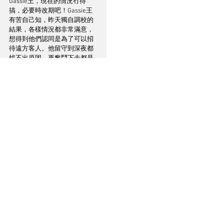
Gassie王，現在的情況冇得
搞，必要時改期吧！Gassie王
有苦自己知，昨天獨自調校的
結果，各樣情況都非常滿意，
想得到他們認同是為了可以招
待遠方客人。他留守到深夜都
找不出原因，再奮鬥下去都是
徒勞無功，只好驅車回家就
寢。徹夜難眠，輾轉反側無法
入睡，怎可以嚥下要我改期這
句說話？破曉時分起床梳洗後
便駕車回音響室，違例泊車在
路旁也在所不計。一個箭步衝
入音響房開機。晨早頭腦清
醒，進行正常操作程序首先看
看Accuphase DF55面板，一看
之下自己要罰飲三杯，原來電
子延遲補償掣Delay Comp（見
圖2）沒有按下，這個設備是當
你調好高、中、低和超低頻
後，它用內藏的電路自動調
節，協調一個最理想的四頻曲
線給你播放，開聲後一天光
晒，重回悉日光輝。昨天