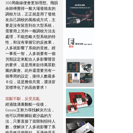
300周曲線便會更加理想。飛韻
余師傅覺得一般大場發燒友的
調校方法，正正就是用了發燒
友自己調校的風格或方式，主
要是沒有留意到在大型系統，
需要用上另外一種調校方法去
處理，不能忽略大型系統的特
性，和沒有掌握它的反效果，
人多就影響了系統的音效。經
一事長一智，人多就要有一個
另類設定來配合人多影響聲音
的要求，這是用來款待萬眾歡
騰的聚會。此外還需要另有一
個專用的設定，接待人數最多
６位，這是雅俗共賞，濃淡皆
宜標準化了的高效要求！
當斷不斷，反受其亂
經過陰溝裏翻船一役後，
Gassie王努力尋找解決方法，
他可以用斬腳趾避沙蟲的方
法，只要直接了當限制招待人
數，便解決了人多就影響了系
統音效這個死結。不過他是不