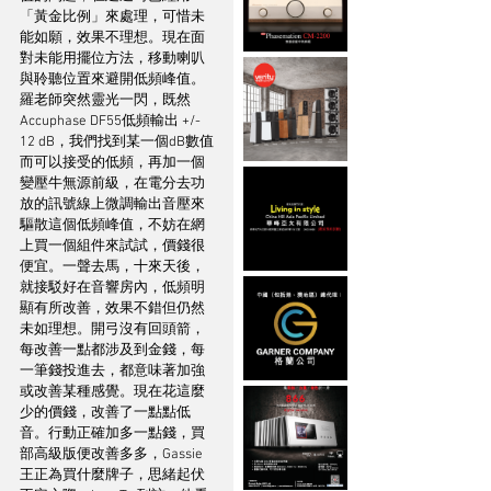
「黃金比例」來處理，可惜未
能如願，效果不理想。現在面
對未能用擺位方法，移動喇叭
與聆聽位置來避開低頻峰值。
羅老師突然靈光一閃，既然
Accuphase DF55低頻輸出 +/- 
12 dB，我們找到某一個dB數值
而可以接受的低頻，再加一個
變壓牛無源前級，在電分去功
放的訊號線上微調輸出音壓來
驅散這個低頻峰值，不妨在網
上買一個組件來試試，價錢很
便宜。一聲去馬，十來天後，
就接駁好在音響房內，低頻明
顯有所改善，效果不錯但仍然
未如理想。開弓沒有回頭箭，
每改善一點都涉及到金錢，每
一筆錢投進去，都意味著加強
或改善某種感覺。現在花這麼
少的價錢，改善了一點點低
音。行動正確加多一點錢，買
部高級版便改善多多，Gassie
王正為買什麼牌子，思緒起伏