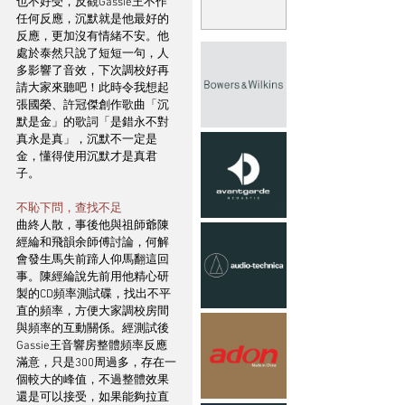
也不好受，反觀Gassie王不作
任何反應，沉默就是他最好的
反應，更加沒有情緒不安。他
處於泰然只說了短短一句，人
多影響了音效，下次調校好再
請大家來聽吧！此時令我想起
張國榮、許冠傑創作歌曲「沉
默是金」的歌詞「是錯永不對
真永是真」，沉默不一定是
金，懂得使用沉默才是真君
子。
不恥下問，查找不足
曲終人散，事後他與祖師爺陳
經綸和飛韻余師傅討論，何解
會發生馬失前蹄人仰馬翻這回
事。陳經綸說先前用他精心研
製的CD頻率測試碟，找出不平
直的頻率，方便大家調校房間
與頻率的互動關係。經測試後
Gassie王音響房整體頻率反應
滿意，只是300周過多，存在一
個較大的峰值，不過整體效果
還是可以接受，如果能夠拉直