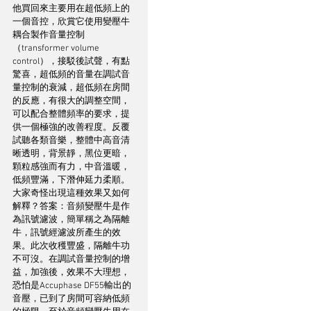
他買回來主要用在超低頻上的
一個音控，欣賞它使用變壓牛
耦合製作音量控制
（transformer volume 
control），接駁後試聲，有點
驚喜，超低頻的音量在調試音
量控制的衰減，超低頻在房間
的反應，有很大的調整空間，
可以配合整體頻率的要求，提
供一個極強的改善程度。反覆
試聽各類音樂，整體中高音清
晰透明，背景靜，黑位更暗，
顆粒感強而有力，中音溫暖，
低頻豐滿，下潛伸延力柔順。
大家奇怪出現這種效果又如何
解釋？答案：音頻變壓牛是作
為訊號濾波，簡單稱之為隔離
牛，訊號經濾波所產生的效
果。此次收穫豐盛，隔離牛功
不可沒。在調試音量控制的增
益，加強後，效果不大理想，
恐怕是Accuphase DF55輸出的
音壓，已到了房間可容納低頻