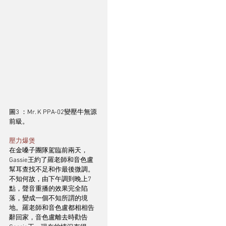
圖3 ：Mr. K PPA-02變壓牛無源
前級。
壓力爆煲
在金嗓子團隊駕臨前兩天，
Gassie王約了羅老師和音色盧
幫耳查找不足和作最後微調。
不知何故，由下午調到晚上7
點，聲音重播的效果完全陷
落，變成一個不知所謂的境
地。羅老師和音色盧都相相告
辭回家，音色盧離去時勸告