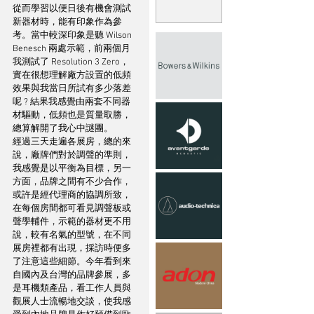
從而學習以便日後有機會測試
新器材時，能有印象作為參
考。當中較深印象是聽 Wilson 
Benesch 兩處示範，前兩個月
我測試了 Resolution 3 Zero，
實在很想理解廠方設置的低頻
效果與我當日所試有多少落差
呢 ? 結果我感覺由兩套不同器
材驅動，低頻也是質量取勝，
總算解開了我心中謎團。
經過三天走遍各展房，總的來
說，廠牌們對於調聲的準則，
我感覺是以平衡為目標，另一
方面，品牌之間有不少合作，
或許是經代理商的協調所致，
在每個房間都可看見調聲板或
聲學輔件，示範的器材更不用
說，較有名氣的型號，在不同
展房裡都有出現，採訪時便多
了注意這些細節。今年看到來
自國內及台灣的品牌參展，多
是耳機類產品，看工作人員與
觀展人士流暢地交談，使我感