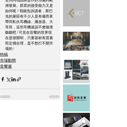
受到內地品牌是作好預備到歐
洲發展。群眾的接受能力又是
如何呢 ? 我能告訴讀者，斯巴
克的展區有不少人是有備而來
帶同私伙耳機線、播放器、大
耳筒，這些耳機迷該不會隨便
聽聽吧 ! 可見在音響的世界現
在是很開明，只要器材有質素
而定價合理，是不愁打不開市
場的 !
特稿
市場動態
音響展