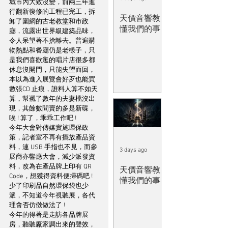
城市內大致沒變，前兩三年進
行翻新復修的工程已完工，拆
天價音響教
卸了圍網的古老教堂和市政
懂我們的事
廳，流露出世界級建築品味，
令人呆望著不捨離去。普遍購
物熱點和餐廳仍是老樣子，只
是我們喜歡逛的唱片店很多都
休息沒開門，只能失望而回，
本以為進入展覽會好歹也能買
數張CD 止痕，誰料人算不如天
算，幫襯了數年的夫妻檔沒出
現，其餘數間賣的多是新碟，
唉 ! 算了，乖乖工作吧 ! 
今年大會對傳媒實施環保政
策，記者室不再有擺放產品資
料，連 USB 手指也不見，而參
3 days ago
展商亦響應大會，減少派發資
料，改為在產品牌上印有 QR 
天價音響教
Code，想獲得資料便掃碼吧 ! 
懂我們的事
少了印刷品自然環保袋也少
派，不知道今年視聽展，各代
理會否仿傚做法了 ! 
今年的得著是走訪各品牌展
房，聽聽廠家調出來的聲效，