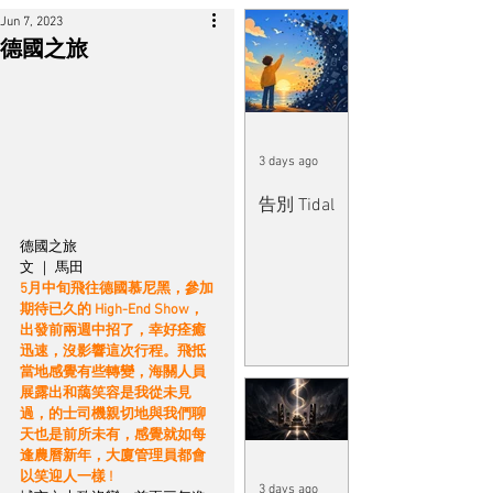
Jun 7, 2023
德國之旅
3 days ago
告別 Tidal
德國之旅 
文 ｜ 馬田
5月中旬飛往德國慕尼黑，參加
期待已久的 High-End Show，
出發前兩週中招了，幸好痊癒
迅速，沒影響這次行程。飛抵
當地感覺有些轉變，海關人員
展露出和藹笑容是我從未見
過，的士司機親切地與我們聊
天也是前所未有，感覺就如每
逢農曆新年，大廈管理員都會
以笑迎人一樣 ! 
3 days ago