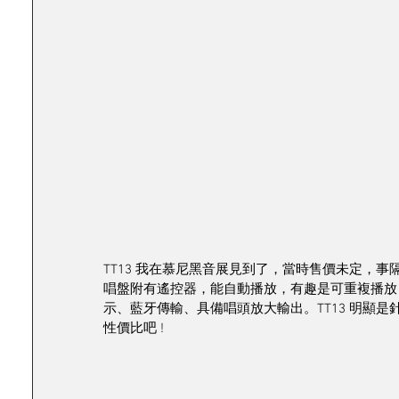
TT13 我在慕尼黑音展見到了，當時售價未定，事
唱盤附有遙控器，能自動播放，有趣是可重複播放，
示、藍牙傳輸、具備唱頭放大輸出。TT13 明顯
性價比吧 !