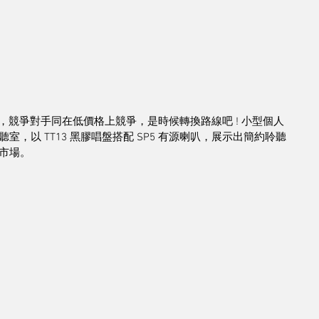
滑，競爭對手同在低價格上競爭，是時候轉換路線吧 ! 小型個人
，以 TT13 黑膠唱盤搭配 SP5 有源喇叭，展示出簡約聆聽
市場。