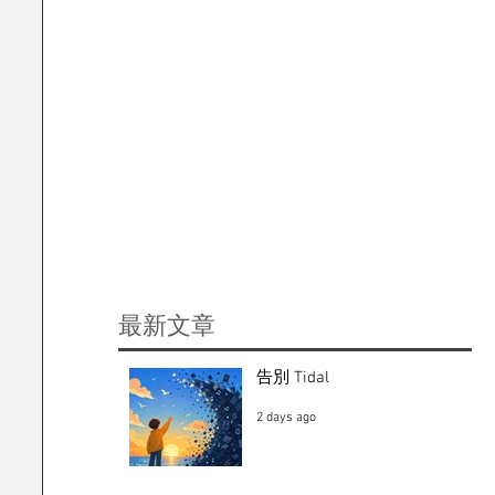
​最新文章
告別 Tidal
2 days ago