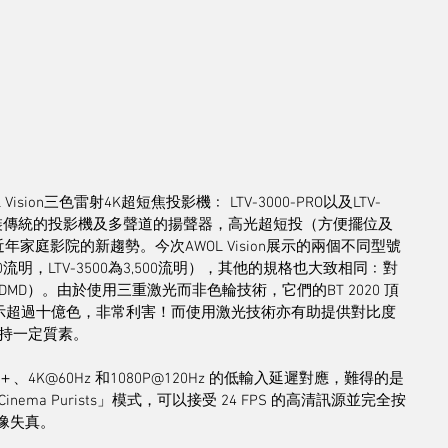
ion三色雷射4K超短焦投影機﹕ LTV-3000-PRO以及LTV-
能安裝傳統的投影機及多聲道的揚聲器，高光超短投（方便擺位及
近年家庭影院的新趨勢。今次AWOL Vision展示的兩個不同型號
0流明，LTV-3500為3,500流明），其他的規格也大致相同﹕對
元件（DMD）。由於使用三重激光而非色輪技術，它們的BT 2020 頂
7%，可顯示超過十億色，非常利害！而使用激光技術亦有助提供對比度
持一定質素。
DR 10＋、4K@60Hz 和1080P@120Hz 的低輸入延遲對應，難得的是
inema Purists」模式，可以接受 24 FPS 的高清訊源並完全按
圖像失真。