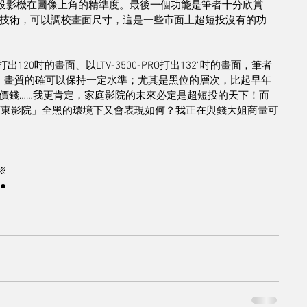
提高了投影機在圖像上角的精準度。最後一個功能是筆者十分欣賞
正技術，可以調校畫面尺寸，這是一些市面上超短投沒有的功
打出120吋的畫面、以LTV-3500-PRO打出132”吋的畫面，筆者
，畫質的確可以保持一定水準；尤其是黑位的層次，比起早年
價錢……我更肯定，家庭影院的未來必定是超短投的天下！而
家的「蒲東影院」全黑的環境下又會表現如何？我正在與錢大姐商量可
※
●