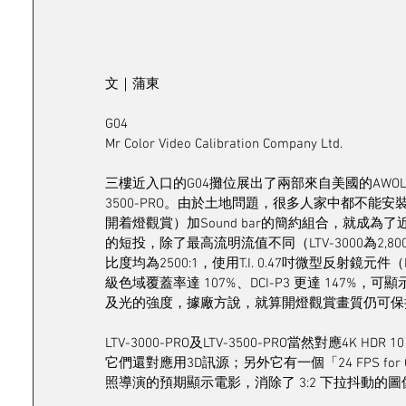
文｜蒲東
G04
Mr Color Video Calibration Company Ltd.
三樓近入口的G04攤位展出了兩部來自美國的AWOL Vis
3500-PRO。由於土地問題，很多人家中都不
開着燈觀賞）加Sound bar的簡約組合，就成為了
的短投，除了最高流明流值不同（LTV-3000為2,80
比度均為2500:1，使用T.I. 0.47吋微型反射鏡
級色域覆蓋率達 107%、DCI-P3 更達 14
及光的強度，據廠方說，就算開燈觀賞畫質仍可保
LTV-3000-PRO及LTV-3500-PRO當然對應4K H
它們還對應用3D訊源；另外它有一個「24 FPS for C
照導演的預期顯示電影，消除了 3:2 下拉抖動的