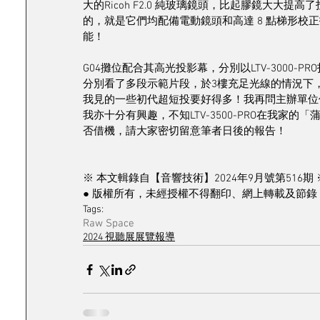
大的Ricoh F2.0 純玻璃鏡頭，比起膠鏡大大
的，就是它們均配備電動鏡頭和高達 8 點梯形校
能！
G04攤位配合其高光投影幕，分別以LTV-3000-PRO
分別看了多段示範片段，於3樓充足光線的情況下
我見的一些初代超短投要好得多！我再問主辦單位
我亦十分有興趣，不知LTV-3500-PRO在我
否借機，請大家密切留意筆者日後的報告！
※ 本文輯錄自【音響技術】2024年9月號第516期 
● 版權所有，未經授權不得翻印、網上轉載及節錄 
Tags:
Raw Space
2024 視聽展展覽報導