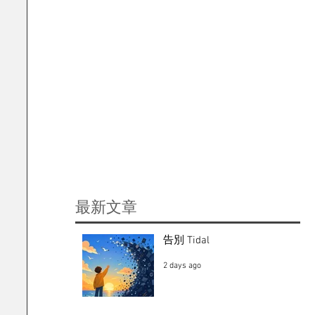
​最新文章
告別 Tidal
2 days ago