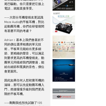
尾巴驅動。你只需要把它接上
電話，就能直接享受。
——大部分耳機發燒友更認識
Meze Audio的平板耳機，對比
起動圈耳機，你們在研發期間
有甚麼不同的考慮？
Adrian︰基本上我們會基於不
同的價位選擇相應的單元技
術，平板單元能給出更多細
節、更精緻的聲音，可以滿足
到要求更高的耳機發燒友。動
圈單元同樣經我們調整過，能
給出細節和寬廣的音色，價位
會更親民。
因此如果任何人想初嘗耳機的
滋味，那可以先從動圈耳機入
門，然後慢慢升級到我們更高
階的平板耳機。
——剛剛我也預先試聽了105 