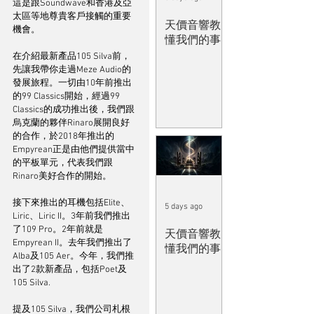
這是跟Soundwave和香港及亞
太區等地尊貴客戶接觸的重要
天價音響教
機會。
懂我們的事
在介紹最新產品105 Silva前，
先讓我帶你走過Meze Audio的
發展旅程。一切由10年前推出
的99 Classics開始，經過99 
Classics的成功推出後，我們跟
烏克蘭的夥伴Rinaro展開良好
的合作，於2018年推出的
Empyrean正是由他們提供當中
的平板單元，代表我們跟
Rinaro美好合作的開始。
接下來推出的耳機包括Elite、
5 days ago
Liric、Liric II。3年前我們推出
了109 Pro。2年前就是
天價音響教
Empyrean II。去年我們推出了
懂我們的事
Alba及105 Aer。今年，我們推
出了2款新產品，包括Poet及
105 Silva.
提及105 Silva，我們公司札根