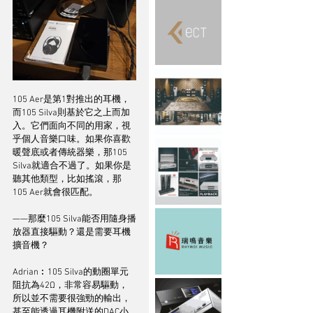
105 Aer是第1對推出的耳機，
而105 Silva則基於它之上而加
入。它們面向不同的用家，視
乎個人音樂口味。如果你喜歡
暖聲底或者傳統器樂，那105 
Silva就適合不過了。如果你是
聽其他類型，比如搖滾，那
105 Aer就會很匹配。
——那麼105 Silva能否用隨身播
放器直接驅動？還是需要耳機
擴音機？
Adrian︰105 Silva的動圈單元
阻抗為42Ω，非常容易驅動，
所以並不需要很強勁的輸出，
甚至能透過耳機附送的DAC小