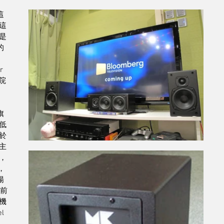
這
這
是
的
 
院
旗
低
於
主
，
，
揚
前
機
l