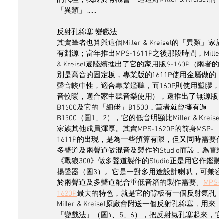
的代理，我終於有機會一遇這對Miller & Kreisel的
「異類」.......
反射孔綿塞 變戲法
其實筆者也算與這個Miller & Kreisel的「異類」家
有淵源；當年推出MPS-1611P之後那段時間，Miller
& Kreisel還陸續推出了它的家用版S-160P（兩者
別是高音的固定板，專業版的1611P使用金屬做的
聲音較中性，適合專業鑑聽，而160P則使用塑膠
音較暖，適合家中聽音樂使用），還推出了無源版
B1600及它的「細佬」B1500，筆者就曾擁有過
B1500（圖1、2），它的低音明顯比Miller & Kreise
家族其他成員渾厚。其實MPS-1620P的前身MSP-
1611P的出現，是為一些預算有限，但又同時需要
多聲道及兩聲道做混音及製作的Studio而設，為電
《戰狼300》做多聲道製作的Studio正是用它作鑑
揚聲器（圖3）。它是一對多用途設計喇叭，可兼
於兩聲道及多聲道配合重低音箱的製作需要。
MPS
1620P
最大的特色，就是它的背板有一個反射氣孔
Miller & Kreisel原廠會附送一個反射孔綿塞，用來
「變戲法」（圖4、5、6），把反射氣孔塞起來，