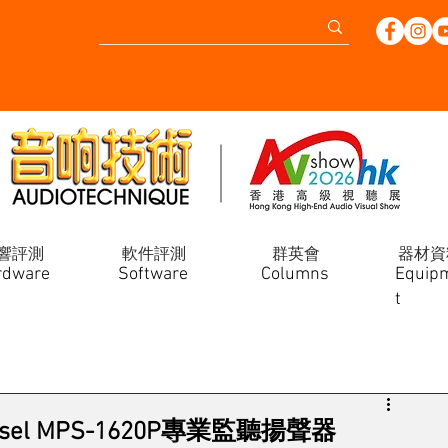
響評測
軟件評測
群英會
器材資
rdware
Software
Columns
Equip
t
Kreisel MPS-1620P專業監聽揚聲器