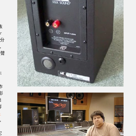
族
 
的分
，
，聲
l
作
影
聽
容
-
，
它