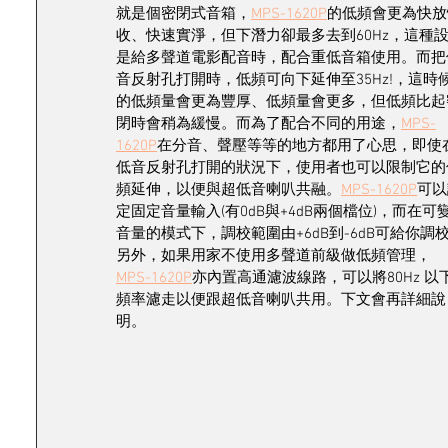
就是個密閉式音箱，
MPS-1620P
的低頻會更為快放
收、快速實淨，但下潛力卻最多去到60Hz，這種
是給多聲道電影配音時，配合重低音箱使用。而把
音反射孔打開時，低頻可向下延伸至35Hz!，這時
的低頻量會更為豐厚、低頻量會更多，但低頻比起
閉時會稍為緩慢。而為了配合不同的用途，
MPS-
1620P
在分音、聲壓等等的地方都用了心思，即使
低音反射孔打開的狀況下，使用者也可以限制它的
頻延伸，以便與超低音喇叭共融。
MPS-1620P
可以
定固定音量輸入(有0dB與+4dB兩個檔位)，而在可
音量的模式下，調校範圍由+6dB到-6dB可給你調
另外，如果用家不使用多聲道前級做低頻管理，
MPS-1620P
亦內置高通濾波線路，可以將80Hz 以
頻率濾走以便跟超低音喇叭共用。下文會再詳細說
明。