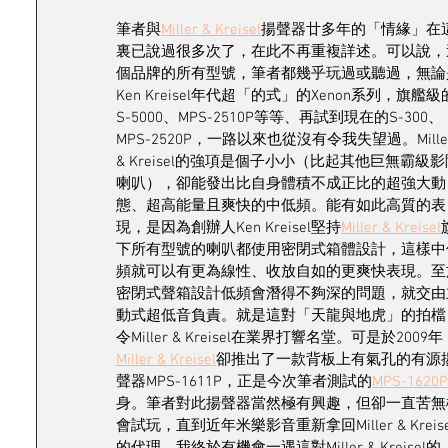
筆者與
Miller & Kreisel
揚聲器廿多年的「情緣」在
裏已說過很多次了，在此不再重複詳述。可以說，
個品牌的所有型號，筆者都幾乎玩過或聽過，無論
Ken Kreisel年代超「的式」的Xenon系列，旗艦級
S-5000、MPS-2510P等等、再試到現在的S-300、
MPS-2520P，一路以來也從沒有令我失望過。Miller
& Kreisel的強項是個子小小（比起其他巨無霸級影
喇叭），卻能發出比自身體積不成正比的超強大動
態、超高能量且爽快的中低頻。能有如此高質的表
現，是因為創辦人Ken Kreisel堅持
Miller & Kreisel
下所有型號的喇叭都使用密閉式箱體設計，這樣中
頻就可以有更為線性、收放自如的更爽快表現。至
密閉式聲箱設計低頻會潛得不夠深的問題，就交由
動式超低音負責。就是這對「天龍與地虎」的拍檔
令Miller & Kreisel在業界打響名堂。可是於2009年
Miller & Kreisel
卻推出了一款背板上有氣孔的有源
聲器MPS-1611P，正是今次筆者測試的
MPS-1620P
身。筆者對此揚聲器當然極有興趣，但卻一直苦無
會試玩，直到近年米樂影音重新拿回Miller & Kreise