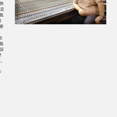
快
設定
低
候
密
在
低
設
變
校。
下