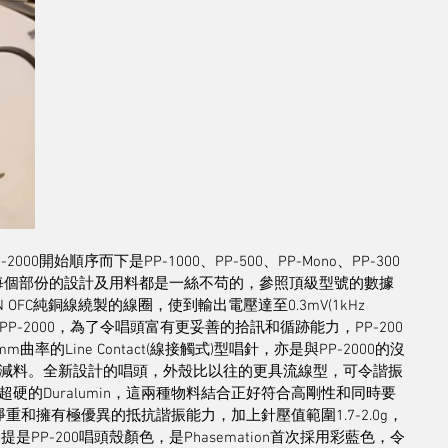
000開始順序而下是PP-1000、PP-500、PP-Mono、PP-300
號，但每個部份的設計及用料都是一絲不苟的，參照頂級型號的數據
OFC純銅線繞製的線圈，使到輸出電壓達至0.3mV(1kHz 
PP-2000，為了令唱頭富有更妥善的拾訊和循跡能力，PP-200
mm曲率的Line Contact(線接觸式)型唱針，亦是與PP-2000的沒
減料。全新設計的唱頭，外殼比以往的更具流線型，可令諧振
的Duralumin，這兩種物料結合正好符合高剛性和同時要
g淨重和擁有極優異的抵抗諧振能力，加上針壓值範圍1.7-2.0g，
PP-200唱頭殼顏色，是Phasemation首次採用彩藍色，令