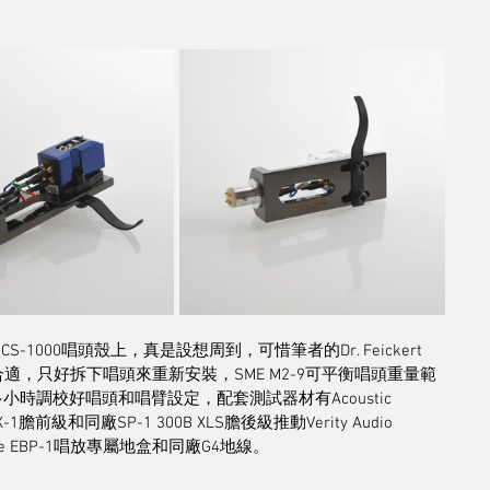
CS-1000唱頭殼上，真是設想周到，可惜筆者的Dr. Feickert 
頭殼並不合適，只好拆下唱頭來重新安裝，SME M2-9可平衡唱頭重量範
了個多小時調校好唱頭和唱臂設定，配套測試器材有Acoustic 
 LX-1膽前級和同廠SP-1 300B XLS膽後級推動Verity Audio 
cable EBP-1唱放專屬地盒和同廠G4地線。