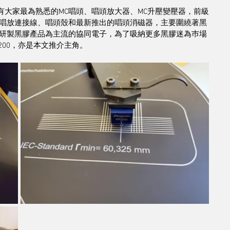
富，有大家最為熟悉的MC唱頭、唱頭放大器、MC升壓變壓器，前級
唱放連接線、唱頭殼和最新推出的唱頭消磁器，主要圍繞著黑
研製黑膠產品為主流的協同電子，為了吸納更多黑膠迷為巿場
200，亦是本文推介主角。