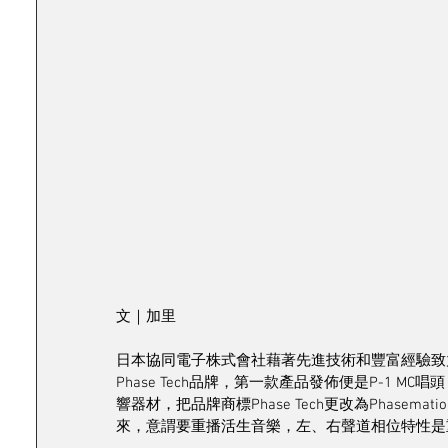
文｜加里
日本協同電子株式會社藉著先進技術和豐富經驗致
Phase Tech品牌，第一款產品發佈便是P-1 
響器材，把品牌商標Phase Tech更改為Phasemation，
來，意謂要重播活生音樂，左、右聲道相位特性是