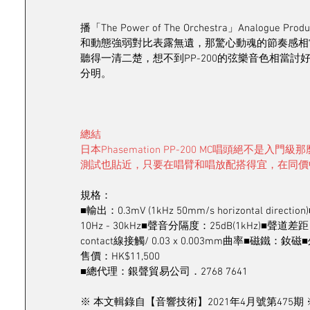
播「The Power of The Orchestra」Analogue P
和動態強弱對比表露無遺，那驚心動魂的節奏感相
聽得一清二楚，想不到PP-200的弦樂音色相當
分明。
總結
日本Phasemation PP-200 MC唱頭絕
測試也貼近，只要在唱臂和唱放配搭得宜，在同價
規格：
■輸出：0.3mV (1kHz 50mm/s horizontal dire
10Hz - 30kHz■聲音分隔度：25dB(1kHz)■聲道差
contact線接觸/ 0.03 x 0.003mm曲率■磁鐵：
售價：HK$11,500
■總代理：銀聲貿易公司．2768 7641
※ 本文輯錄自【音響技術】2021年4月號第475期 