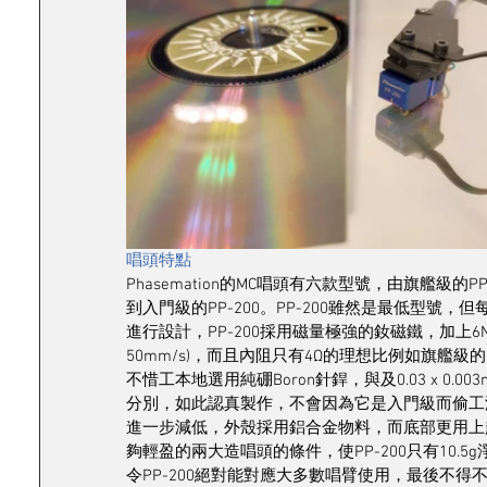
唱頭特點
Phasemation的MC唱頭有六款型號，由旗艦級的PP-2
到入門級的PP-200。PP-200雖然是最低型
進行設計，PP-200採用磁量極強的釹磁鐵，加上6N 
50mm/s)，而且內阻只有4Ω的理想比例如旗艦級的
不惜工本地選用純硼Boron針銲，與及0.03 x 0.003
分別，如此認真製作，不會因為它是入門級而偷工
進一步減低，外殼採用鋁合金物料，而底部更用上超硬
夠輕盈的兩大造唱頭的條件，使PP-200只有10.5
令PP-200絕對能對應大多數唱臂使用，最後不得不提是