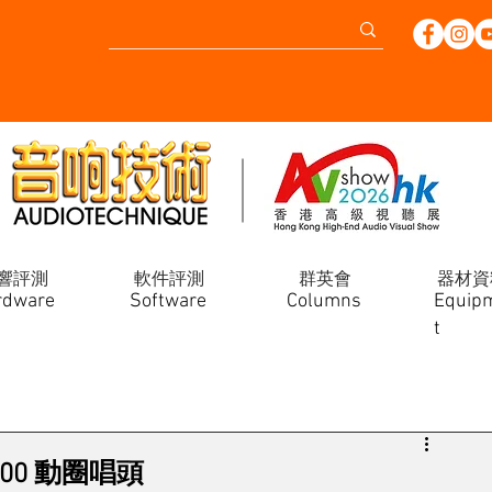
響評測
軟件評測
群英會
器材資
rdware
Software
Columns
Equip
t
-200 動圈唱頭