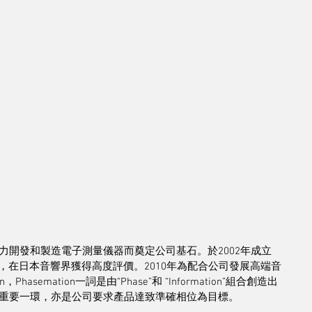
力開發和製造電子測量儀器而奠定公司基石。於2002年成立
MC唱頭，在日本音響界獲得高度評價。2010年為配合公司發展高端音
Phasemation一詞是由“Phase”和 “Information”組合創造出
重要一環，亦是公司要求產品達致準確相位為目標。