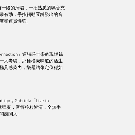
首一段的清唱，一把熟悉的嗓音充
鏘有勁，手指觸動琴鍵發出的音
度和連貫性強。
ound Connection」這張爵士樂的現場錄
一大考驗，那種模擬味道的活生
極具感染力，樂器結像定位穩如
abriela「Live in 
高速彈奏，音符粒粒皆清，全無半
間感闊大。