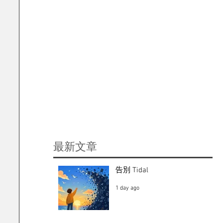
​最新文章
告別 Tidal
1 day ago