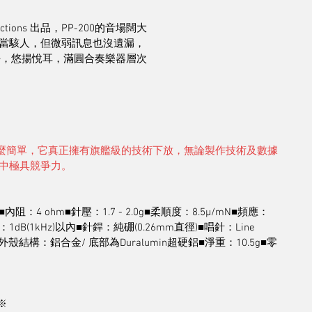
roductions 出品，PP-200的音場闊大
當駭人，但微弱訊息也沒遺漏，
討好，悠揚悅耳，滿圓合奏樂器層次
不是入門級那麼簡單，它真正擁有旗艦級的技術下放，無論製作技術及數據
中極具競爭力。
ction)■內阻：4 ohm■針壓：1.7 - 2.0g■柔順度：8.5µ/mN■頻應：
距：1dB(1kHz)以內■針銲：純硼(0.26mm直徑)■唱針：Line 
釹磁■外殼結構：鋁合金/ 底部為Duralumin超硬鋁■淨重：10.5g■零
※