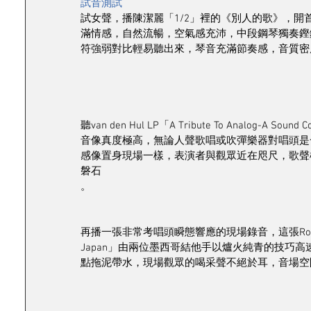
試音測試
試女聲，播陳潔麗「1/2」裡的《別人的歌》，開
滿情感，自然流暢，空氣感充沛，中段鋼琴獨奏鏗
符強弱對比輕易聽出來，琴音充滿節奏感，音質密
聽van den Hul LP「A Tribute To Analog-A S
音像真度極高，無論人聲歌唱或吹彈樂器對唱頭是
感像置身現場一樣，表演者與觀眾近在咫尺，歌聲
磐石
。
再播一張非常考唱頭瞬態響應的現場錄音，這張Rodrigo y G
Japan」由兩位墨西哥結他手以爐火純青的技巧
點拖泥帶水，現場觀眾的喝采聲不絕於耳，音場空