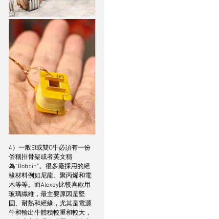
4）一般EI或雙C牛必須有一份
俗稱排骨架或者英文稱
為“Bobbin”。很多廠採用的絕
緣材料例如尼龍、聚丙烯和電
木等等。而Alexey比較喜歡用
玻璃纖維，最主要原因是堅
固、耐熱和絕緣，尤其是電源
牛和輸出牛體積較重和較大，