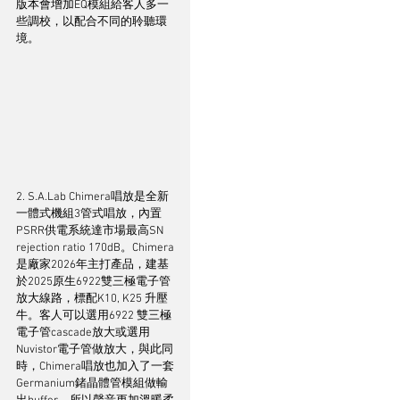
版本會增加EQ模組給客人多一
些調校，以配合不同的聆聽環
境。
2. S.A.Lab Chimera唱放是全新
一體式機組3管式唱放，內置
PSRR供電系統達市場最高SN 
rejection ratio 170dB。Chimera
是廠家2026年主打產品，建基
於2025原生6922雙三極電子管
放大線路，標配K10, K25 升壓
牛。客人可以選用6922 雙三極
電子管cascade放大或選用
Nuvistor電子管做放大，與此同
時，Chimera唱放也加入了一套
Germanium鍺晶體管模組做輸