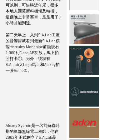
可以到，可惜時近年尾，很多
本地人回莫斯科機場及轉機，
這個晚上非常塞車，足足用了3
小時才能到達。
第二天早上，入到S.A.Lab工廠
的音響房就看到最新S.A.Lab旗
艦Hercules Monobloc前膽後石
1,000瓦Class AB功放，馬上拍
照打卡①。另外，後牆有
S.A.Lab大Logo馬上和Alexey拍
一張Selfie②。
Alexey Syomin是一名前蘇聯時
期的軍部無線電工程師，他在
2002年正式創立了S.A.Lab品