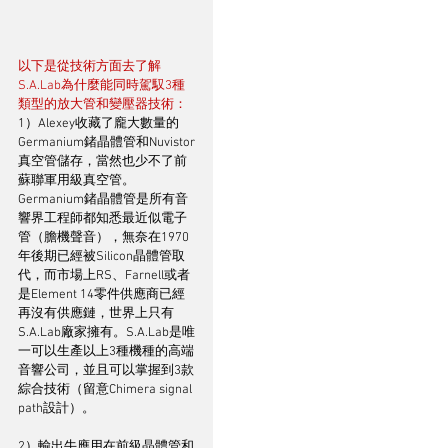
以下是從技術方面去了解
S.A.Lab為什麼能同時駕馭3種
類型的放大管和變壓器技術：
1）Alexey收藏了龐大數量的
Germanium鍺晶體管和Nuvistor
真空管儲存，當然也少不了前
蘇聯軍用級真空管。
Germanium鍺晶體管是所有音
響界工程師都知悉最近似電子
管（膽機聲音），無奈在1970
年後期已經被Silicon晶體管取
代，而市場上RS、Farnell或者
是Element 14零件供應商已經
再沒有供應鏈，世界上只有
S.A.Lab廠家擁有。S.A.Lab是唯
一可以生產以上3種機種的高端
音響公司，並且可以掌握到3款
綜合技術（留意Chimera signal 
path設計）。
2）輸出牛應用在前級晶體管和