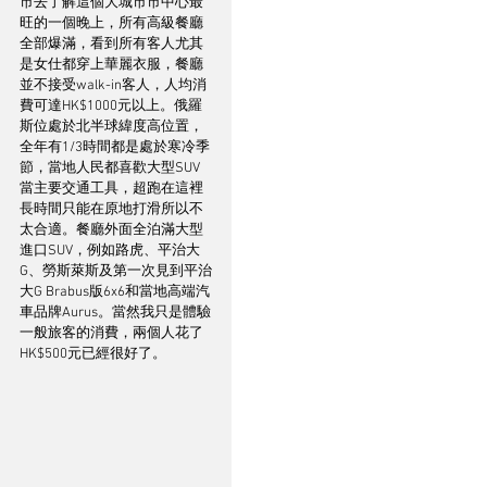
市去了解這個大城市市中心最
旺的一個晚上，所有高級餐廳
全部爆滿，看到所有客人尤其
是女仕都穿上華麗衣服，餐廳
並不接受walk-in客人，人均消
費可達HK$1000元以上。俄羅
斯位處於北半球緯度高位置，
全年有1/3時間都是處於寒冷季
節，當地人民都喜歡大型SUV
當主要交通工具，超跑在這裡
長時間只能在原地打滑所以不
太合適。餐廳外面全泊滿大型
進口SUV，例如路虎、平治大
G、勞斯萊斯及第一次見到平治
大G Brabus版6x6和當地高端汽
車品牌Aurus。當然我只是體驗
一般旅客的消費，兩個人花了
HK$500元已經很好了。