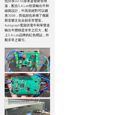
也分享GU-50原來是發射管用
途，配合S.A.Lab恰當輸出牛和
線路設計，中高音絕對可以媲
美300B，而低頻也承傳了俄羅
斯音樂文化全頻非常豐富。
Autograph電源供電牛和單聲道
輸出牛體積是非常之巨大，配
上S.A.Lab品牌的紅色標誌，外
觀非常之吸引。