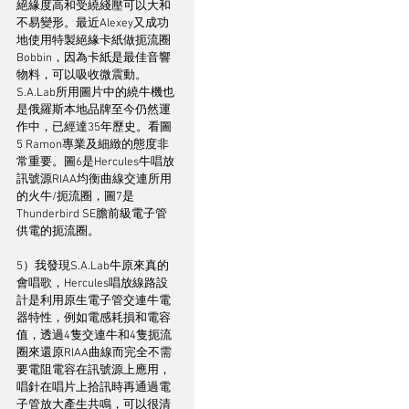
絕緣度高和受繞綫壓可以大和
不易變形。最近Alexey又成功
地使用特製絕緣卡紙做扼流圈
Bobbin，因為卡紙是最佳音響
物料，可以吸收微震動。
S.A.Lab所用圖片中的繞牛機也
是俄羅斯本地品牌至今仍然運
作中，已經達35年歷史。看圖
5 Ramon專業及細緻的態度非
常重要。圖6是Hercules牛唱放
訊號源RIAA均衡曲線交連所用
的火牛/扼流圈，圖7是 
Thunderbird SE膽前級電子管
供電的扼流圈。
5）我發現S.A.Lab牛原來真的
會唱歌，Hercules唱放線路設
計是利用原生電子管交連牛電
器特性，例如電感耗損和電容
值，透過4隻交連牛和4隻扼流
圈來還原RIAA曲線而完全不需
要電阻電容在訊號源上應用，
唱針在唱片上拾訊時再通過電
子管放大產生共鳴，可以很清