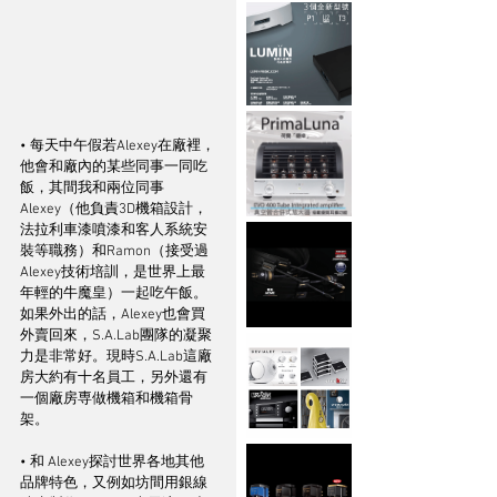
• 每天中午假若Alexey在廠裡，
他會和廠內的某些同事一同吃
飯，其間我和兩位同事
Alexey（他負責3D機箱設計，
法拉利車漆噴漆和客人系統安
裝等職務）和Ramon（接受過
Alexey技術培訓，是世界上最
年輕的牛魔皇）一起吃午飯。
如果外出的話，Alexey也會買
外賣回來，S.A.Lab團隊的凝聚
力是非常好。現時S.A.Lab這廠
房大約有十名員工，另外還有
一個廠房専做機箱和機箱骨
架。
• 和 Alexey探討世界各地其他
品牌特色，又例如坊間用銀線