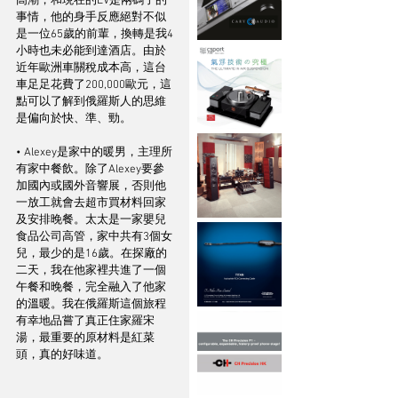
高潮，和現在的EV是兩碼子的
事情，他的身手反應絕對不似
是一位65歲的前輩，換轉是我4
小時也未必能到達酒店。由於
近年歐洲車關稅成本高，這台
車足足花費了200,000歐元，這
點可以了解到俄羅斯人的思維
是偏向於快、準、勁。
• Alexey是家中的暖男，主理所
有家中餐飲。除了Alexey要參
加國內或國外音響展，否則他
一放工就會去超市買材料回家
及安排晚餐。太太是一家嬰兒
食品公司高管，家中共有3個女
兒，最少的是16歲。在探廠的
二天，我在他家裡共進了一個
午餐和晚餐，完全融入了他家
的溫暖。我在俄羅斯這個旅程
有幸地品嘗了真正住家羅宋
湯，最重要的原材料是紅菜
頭，真的好味道。