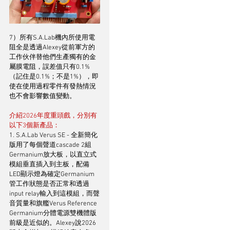
7）所有S.A.Lab機內所使用電
阻全是透過Alexey從前軍方的
工作伙伴替他們生產獨有的金
屬膜電阻，誤差值只有0.1%
（記住是0.1%；不是1%），即
使在使用過程零件有發熱情況
也不會影響數值變動。
介紹2026年度重頭戲，分別有
以下3個新產品：
1. S.A.Lab Verus SE - 全新簡化
版用了每個聲道cascade 2組
Germanium放大板，以直立式
模組垂直插入到主板，配備
LED顯示燈為確定Germanium
管工作狀態是否正常和透過
input relay輸入到這模組，而聲
音質量和旗艦Verus Reference 
Germanium分體電源雙機體版
前級是近似的。Alexey說2026