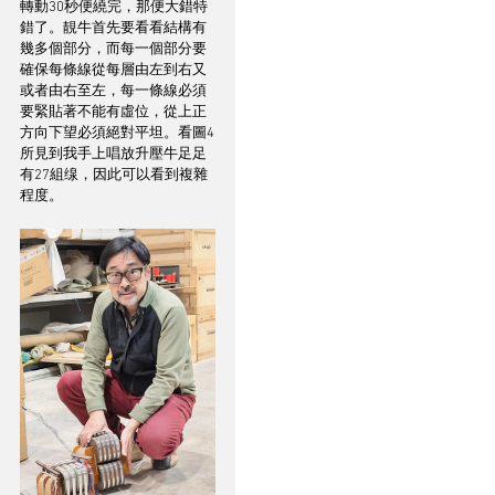
轉動30秒便繞完，那便大錯特
錯了。靚牛首先要看看結構有
幾多個部分，而每一個部分要
確保每條線從每層由左到右又
或者由右至左，每一條線必須
要緊貼著不能有虛位，從上正
方向下望必須絕對平坦。看圖4
所見到我手上唱放升壓牛足足
有27組缐，因此可以看到複雜
程度。