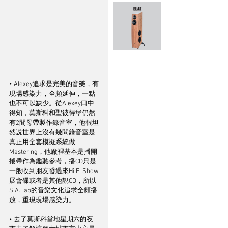
• Alexey追求是完美的音樂，有
現場感染力，全頻延伸，一點
也不可以缺少。從Alexey口中
得知，莫斯科和聖彼得堡仍然
有2間母帶製作錄音室，他很坦
然説世界上沒有幾間錄音室是
真正用全套模擬系統做
Mastering，他廠裡基本是播開
捲帶作為鑑聽參考，播CD只是
一般收到朋友發過來Hi Fi Show
展會碟或者是其他靚CD，所以
S.A.Lab的音樂文化追求全頻播
放，重現現場感染力。
• 去了莫斯科當地星期六的夜