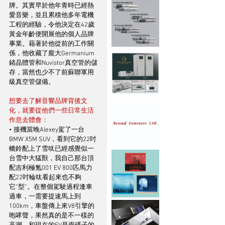
牌。其實早於他年青時已經熱
愛音樂，並且累積他多年電機
工程的經驗，令他決定在42歲
黃金年齡便開展他的個人品牌
事業。藉著於他從前的工作關
係，他收藏了龐大Germanium
鍺晶體管和Nuvistor真空管的儲
存，當然也少不了前蘇聯軍用
級真空管儲備。
想要去了解音響品牌背後文
化，就要從他們一些日常生活
作息去體會：
• 接機當晚Alexey駕了一台
BMW X5M SUV，看到它的22吋
轆鈴配上了雪呔已經感覺似一
台雪中大猛獸，我自己那台頂
配吉利極氪001 EV 800匹馬力
配22吋輪呔看起來也不夠
它“型”。在整個駕駛過程逢車
過車，一需要提速馬上到
100km，車盤傳上來V8引擎的
咆哮聲，果然真的是不一樣的