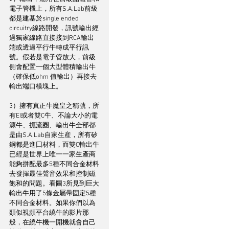
電子管機上，所有S.A.Lab前級
都是建基於single ended 
circuitry線路開發，訊號輸出經
過獨家線路直接接到RCA輸出
端或透過平行牛轉成平行訊
號。假若是電子管放大，前級
側會配置一個大型體積輸出牛
（確保低ohm 值輸出）再接去
輸出端口模塊上。
3）擁有真正牛魔皇之稱號，所
有EI或者雙C牛、不論大小的電
源牛、扼流圈、輸出牛全部都
是由S.A.Lab自家生産，所有矽
鋼都是進囗材料，而雙C輸出牛
已經是世界上唯一一家生產商
能夠拼配最多5種不同合金材料
去發揮最佳聲音效果和控制磁
飽和的問題。看圖3所見到巨大
輸出牛用了5條金屬帶固定5種
不同合金材料。如果你們以為
類似視頻平台繞牛的影片那
般，在繞牛機一開機就會自己