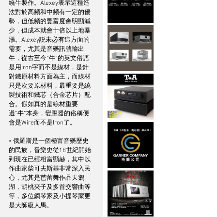
繞牛製作。Alexey表示這種造
法對於高頻和中頻有一定的優
勢，但低頻的豐富度會明顯減
少，但成本就會十倍以上地暴
漲。Alexey説未必有這方面的
需要，尤其是音樂訊號輸出
牛，從古至今“牛”的英文俗語
是用Iron字而不是線材，是針
對鐵原材料方面為主，而線材
只是次要原材料，最重要是繞
製技術和鐵芯（合金芯片）配
合。假如真的是線材重要
過“牛”本身，變壓器的俗稱便
會是Wire而不是Iron了。
• 俄羅斯是一個極富音樂歷史
的民族，音樂史從18世紀開始
到現在已經相當顯赫，其中以
作曲家柴可夫斯基非常深入民
心，尤其是芭蕾舞作品天鵝
湖，胡桃夾子及多首交響曲等
等，多位鋼琴家及小提琴家更
是大師級人馬。