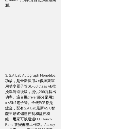
出buffer，所以聲音更加溫暖柔
潤。
3. S.A.Lab Autograph Monobloc
功放，是全新採用4 x俄羅斯軍
用功率電子管GU-50 Class AB推
挽單聲道後級，提供200瓦輸出
功率。這台機driver部分是用2 
x 6SN7電子管。全機PCB都是
鍍金，配有S.A.Lab最新ASIC智
能主動式偏壓控制和監控模
組，用家可以透過LCD Touch 
Panel改變偏壓工作點。Alexey