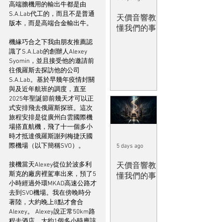
高端膽機用的輸出牛都是由
S.A.Lab代工的，而且不是普通
天價音響教
版本，而是高端合金輸出牛。
懂我們的事
機緣巧合之下我由朋友推薦認
識了S.A.Lab的創辦人Alexey 
Syomin，並且接受他的邀請前
往俄羅斯去探訪他的公司
S.A.Lab。基於早幾年疫情封關
與及近年航班的調度，直至
2025年聖誕節前幾天才可以正
式安排飛去俄羅斯探班。這次
旅程安排是從廣州白雲國際機
場搭直航機，飛了十一個多小
時才抵達俄羅斯謝列梅捷沃國
際機場（以下簡稱SVO）。
5 days ago
接機當天Alexey從位於波多利
天價音響教
斯克的廠房裡駕車出來，預了5
懂我們的事
小時經過外環MKAD高速公路才
去到SVO機場。我在傍晚時分
著陸，大約晚上8點才會合
Alexey。 Alexey說正常50km路
程去酒店，大約1個多小時應該