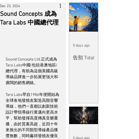
Dec 23, 2024
Sound Concepts 成為
Tara Labs 中國總代理
5 days ago
告別 Tidal
Sound Concepts Ltd.正式成為
Tara Labs中國(包括港澳地區)
總代理，有助為這個美國高級
導線品牌進一步拓展更強大和
廣闊的銷售網絡。
Tara Labs早自1986年便開始為
全球各地發燒友製造高階音響
導線，他們一直都以創新技術
設計帶領導線行業邁向更高水
平，幫助發揮高度傳真音樂重
播，由於質素高超，近四十年
來推出的不同類型導線產品獲
獎無數，同時鸁得發燒友優良
5 days ago