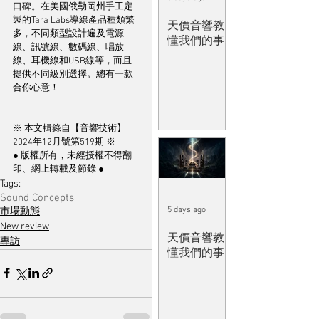
口碑。在美國俄勒岡州手工定
製的Tara Labs導線產品種類繁
天價音響教
多，不同類型設計遍及電源
懂我們的事
線、訊號線、數碼線、唱放
線、耳機線和USB線等，而且
提供不同級別選擇。總有一款
合你心意！
※ 本文輯錄自【音響技術】
2024年12月號第519期 ※
● 版權所有，未經授權不得翻
印、網上轉載及節錄 ●
Tags:
Sound Concepts
5 days ago
市場動態
New review
天價音響教
專訪
懂我們的事