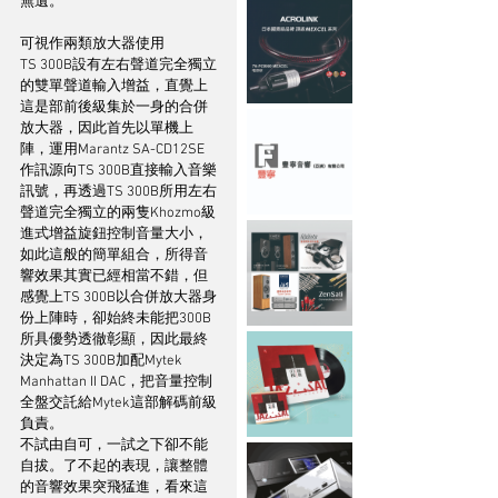
無遺。
可視作兩類放大器使用
TS 300B設有左右聲道完全獨立
的雙單聲道輸入增益，直覺上
這是部前後級集於一身的合併
放大器，因此首先以單機上
陣，運用Marantz SA-CD12SE
作訊源向TS 300B直接輸入音樂
訊號，再透過TS 300B所用左右
聲道完全獨立的兩隻Khozmo級
進式增益旋鈕控制音量大小，
如此這般的簡單組合，所得音
響效果其實已經相當不錯，但
感覺上TS 300B以合併放大器身
份上陣時，卻始終未能把300B
所具優勢透徹彰顯，因此最終
決定為TS 300B加配Mytek 
Manhattan II DAC，把音量控制
全盤交託給Mytek這部解碼前級
負責。
不試由自可，一試之下卻不能
自拔。了不起的表現，讓整體
的音響效果突飛猛進，看來這