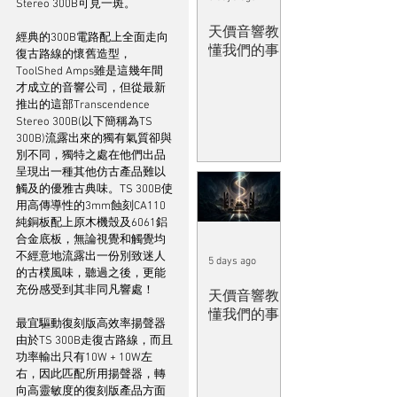
Stereo 300B可見一斑。
天價音響教
經典的300B電路配上全面走向
懂我們的事
復古路線的懷舊造型，
ToolShed Amps雖是這幾年間
才成立的音響公司，但從最新
推出的這部Transcendence 
Stereo 300B(以下簡稱為TS 
300B)流露出來的獨有氣質卻與
別不同，獨特之處在他們出品
呈現出一種其他仿古產品難以
觸及的優雅古典味。TS 300B使
用高傳導性的3mm蝕刻CA110
純銅板配上原木機殼及6061鋁
合金底板，無論視覺和觸覺均
不經意地流露出一份別致迷人
5 days ago
的古樸風味，聽過之後，更能
充份感受到其非同凡響處！ 
天價音響教
懂我們的事
最宜驅動復刻版高效率揚聲器
由於TS 300B走復古路線，而且
功率輸出只有10W + 10W左
右，因此匹配所用揚聲器，轉
向高靈敏度的復刻版產品方面