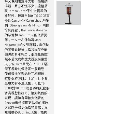
時又像細雨灑落大地一樣格調
清新，且亦不慍不火，流暢展
現Teresa Perez手中大提琴的
柔韌性。揮灑自如的TS 300B重
播S. Carrol和H.Carmichael創作
的〈Georgia on My Mind〉同樣
恰到好處，Kazumi Watanabe
的結他和Isao Suzuki的低音提
琴，一左一右伴隨著Mari 
Nakamoto的女聲演唱，非但結
他聲美妙絕倫，低音提琴亦顯
飽滿而具承托力，低頻量感雖
然不若大功率放大器般份量驚
人，但30cm單元在TS 300B驅
策下卻時刻保持著一股暗勁，
使低音提琴與結他互相輝映，
時刻保持彈跳力十足，且不會
呈現力有不逮現象，可見TS 
300B對300mm複合纖維紙盆低
音具理想控制力。恰如其份的
表現，讓擁有同軸大低音的
Cheviot縱使採用更貼牆的擺放
方式以爭取更強低頻量感，亦
無庸擔心Booming現象，能夠