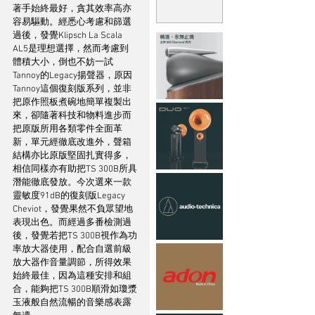
著手始終最好，貪其效率高亦
容易驅動。經悉心考慮和篩選
過後，發覺Klipsch La Scala 
AL5是理想選擇，然而考慮到
體積大小，倒也不妨一試
Tannoy的Legacy揚聲器，原因
Tannoy這個復刻版系列，並非
把原作照板煮碗地簡單複製出
來，卻隨著科技和物料進步而
把原版所用各類零件全面革
新，單元經徹底改進外，聲箱
結構亦比原版堅固扎實得多，
相信同樣亦有助把TS 300B所具
潛能徹底發放。今次選來一款
靈敏度91dB的復刻版Legacy 
Cheviot，發覺果然不負眾望地
表現出色。而經過多番檢測過
後，發覺若把TS 300B視作為功
率放大器使用，配合自選前級
放大器作音量調節，所得效果
始終最佳，因為這種安排和組
合，能夠把TS 300B順滑如瓊漿
玉液般自然流暢的音樂感表露