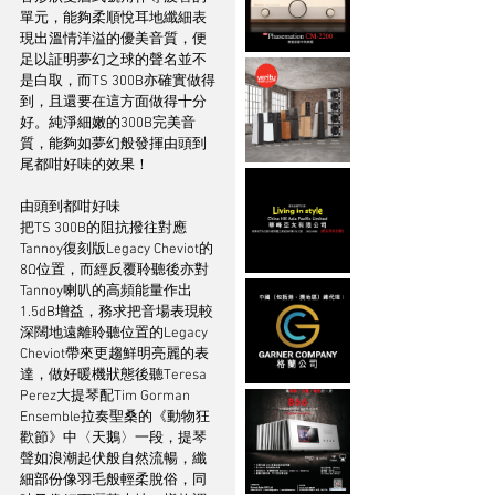
單元，能夠柔順悅耳地纖細表
現出溫情洋溢的優美音質，便
足以証明夢幻之球的聲名並不
是白取，而TS 300B亦確實做得
到，且還要在這方面做得十分
好。純淨細嫩的300B完美音
質，能夠如夢幻般發揮由頭到
尾都咁好味的效果！
由頭到都咁好味
把TS 300B的阻抗撥往對應
Tannoy復刻版Legacy Cheviot的
8Ω位置，而經反覆聆聽後亦對
Tannoy喇叭的高頻能量作出
1.5dB增益，務求把音場表現較
深闊地遠離聆聽位置的Legacy 
Cheviot帶來更趨鮮明亮麗的表
達，做好暖機狀態後聽Teresa 
Perez大提琴配Tim Gorman 
Ensemble拉奏聖桑的《動物狂
歡節》中〈天鵝〉一段，提琴
聲如浪潮起伏般自然流暢，纖
細部份像羽毛般輕柔脫俗，同