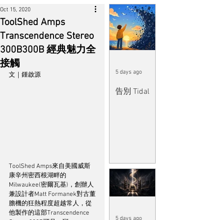
Oct 15, 2020
ToolShed Amps
Transcendence Stereo
300B300B 經典魅力全
接觸
5 days ago
文｜鍾啟源
告別 Tidal
ToolShed Amps來自美國威斯
康辛州密西根湖畔的
Milwaukee(密爾瓦基)，創辦人
兼設計者Matt Formanek對古董
膽機的狂熱程度超越常人，從
他製作的這部Transcendence 
5 days ago