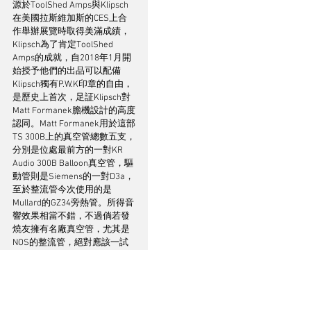
源於ToolShed Amps與Klipsch
在美國拉斯維加斯的CES上合
作舉辦展覽時取得美滿成績，
Klipsch為了肯定ToolShed 
Amps的成就，自2018年1月開
始授予他們的出品可以配備
Klipsch獨有P.W.K印章的自由，
是歷史上首次，足証Klipsch對
Matt Formanek膽機設計的高度
認同。Matt Formanek用於這部
TS 300B上的真空管總數五支，
分別是位處最前方的一對KR 
Audio 300B Balloon真空管，驅
動管則是Siemens的一對D3a，
至於整流管今次使用的是
Mullard的GZ34旁熱管。所得音
響效果相當不錯，不過倘若發
燒友擁有名廠真空管，尤其是
NOS的整流管，絕對應該一試
換膽滋味，只因300B膽機設計
對整流管非常有要求，而亦正
因如此，更換整流管往往對TS 
300B能夠產生意想不到的效
果，且由於TS 300B在設計上早