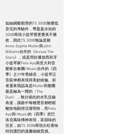
如絲綢般順滑的TS 300B無懼低
音弦的考驗外，帶盈盈水份的
300B再現小提琴聲更覺美不勝
收，因此TS 300B無論是聽
Anne-Sophie Mutter與John 
Williams合作的《Across The 
Stars》，或是用於播放西班牙
小提琴家Felix Ayo與意大利音
樂家合奏團I Musici合作的《四
季》之59年舊錄音，小提琴泛
音延伸都表現得美妙絕倫。前
者選來我認為是Mutter與樂團
最是融為一體的〈The 
Duel〉，無分彼此的水乳交融
表達，讓曲中每種聲音都輕鬆
暢快地顯得活潑明快，而Felix 
Ayo與I Musici的《四季》把巴
洛克風味傳神表現，富韻味的
弦音，由TS 300B再現出松香味
特別濃烈的溫馨細緻質感。