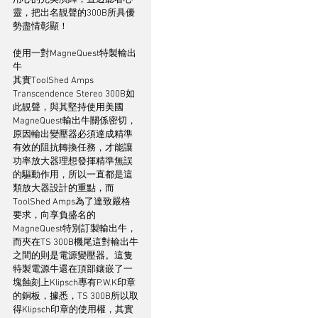
用心的完美演繹，直透聽者心
靈，把出名靚聲的300B所具優
勢盡情彰顯！
使用一對MagneQuest特製輸出
牛
其實ToolShed Amps 
Transcendence Stereo 300B如
此靚聲，與其堅持使用美國
MagneQuest輸出牛關係密切，
原因輸出變壓器必須達成精準
有效的阻抗轉換任務，才能讓
功率放大器理想發揮精準無誤
的驅動作用，所以一直都是這
類放大器設計的重點，而
ToolShed Amps為了達致嚴格
要求，向享負盛名的
MagneQuest特別訂製輸出牛，
而夾在TS 300B機尾這對輸出牛
之間的則是電源變壓器。這隻
特製電源牛還在頂部鑲嵌了一
塊蝕刻上Klipsch專有P.W.K印章
的銅板，據悉，TS 300B所以取
得Klipsch印章的使用權，其實