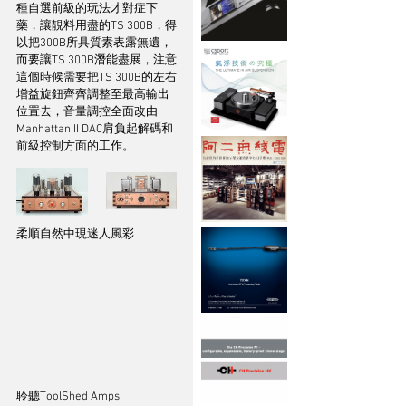
種自選前級的玩法才對症下
藥，讓靚料用盡的TS 300B，得
以把300B所具質素表露無遺，
而要讓TS 300B潛能盡展，注意
這個時候需要把TS 300B的左右
增益旋鈕齊齊調整至最高輸出
位置去，音量調控全面改由
Manhattan II DAC肩負起解碼和
前級控制方面的工作。
柔順自然中現迷人風彩
聆聽ToolShed Amps 