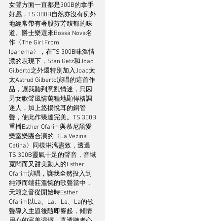
女聲方面一直都是300B的拿手
好戲，TS 300B自然亦沒有例外
地經常帶有著股芬芳馥郁的味
道。爵士樂選來Bossa Nova名
作〈The Girl From 
Ipanema〉，在TS 300B味溫情
濃的表現下，Stan Getz和Joao 
Gilberto之外還特別加入Joao太
太Astrud Gilberto演唱的這首作
品，讓我聽到意亂情迷，只因
男女歌聲風情萬種地顯得格調
迷人，加上悠揚悅耳的銅管
聲，使此作臻達完美。TS 300B
重播Esther Ofarim與慕尼黑愛
樂室樂團合演的〈La Vezina 
Catina〉同樣淋漓盡致，透過
TS 300B靈氣十足的聲音，音域
寬闊而又甜美動人的Esther 
Ofarim演唱，讓我全然投入到
純淨而端莊溫惋的歌聲當中，
天籟之音從開始時Esther 
Ofarim以La、La、La、La的歌
聲導入主題後隨即響起，傾情