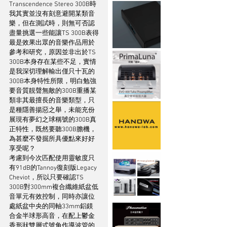
Transcendence Stereo 300B時
我其實並沒有刻意避開某類音
樂，但在測試時，則無可否認
盡量挑選一些能讓TS 300B表得
最是效果出眾的音樂作品用於
參考和研究，原因並非出於TS 
300B本身存在某些不足，實情
是我深切理解輸出僅只十瓦的
300B本身特性所限，明白勉強
要音質靚聲無敵的300B重播某
類非其最擅長的音樂類型，只
是種隱善揚惡之舉，未能充份
展現有夢幻之球稱號的300B真
正特性，既然要聽300B膽機，
為甚麼不發掘所具優點來好好
享受呢？
考慮到今次匹配使用靈敏度只
有91dB的Tannoy復刻版Legacy 
Cheviot，所以只要確認TS 
300B對300mm複合纖維紙盆低
音單元有效控制，同時亦讓位
處紙盆中央的同軸33mm鋁鎂
合金半球形高音，在配上鬱金
香形狀雙層式號角作導波管的