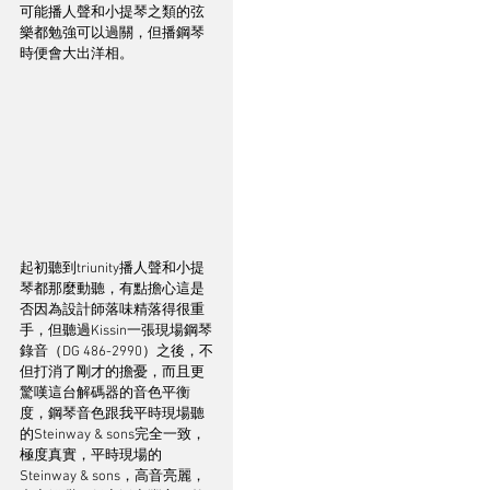
可能播人聲和小提琴之類的弦
樂都勉強可以過關，但播鋼琴
時便會大出洋相。
起初聽到triunity播人聲和小提
琴都那麼動聽，有點擔心這是
否因為設計師落味精落得很重
手，但聽過Kissin一張現場鋼琴
錄音（DG 486-2990）之後，不
但打消了剛才的擔憂，而且更
驚嘆這台解碼器的音色平衡
度，鋼琴音色跟我平時現場聽
的Steinway & sons完全一致，
極度真實，平時現場的
Steinway & sons，高音亮麗，