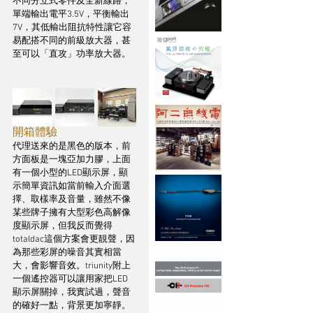
不同分立式零件及全新線路，
單端輸出電平3.5V，平衡輸出
7V，其低輸出阻抗特性讓它容
易配搭不同的前級放大器，甚
至可以「直攻」功率放大器。
開箱體驗
代理送來的是黑色的版本，前
方面板是一塊亞加力膠，上面
有一個小型的LED顯示屏，顯
示簡單資訊如當前輸入介面選
擇、取樣率及音量，雖然不像
某些牌子擁有大型彩色高解像
度顯示屏，但我反而覺得
totaldac這個方案會更靚聲，因
為那些彩屏的噪音其實相當
大，會影響音效。triunity附上
一個遙控器可以讓用家把LED
顯示屏關掉，我實試過，聲音
的確好一點，背景更加寧靜。