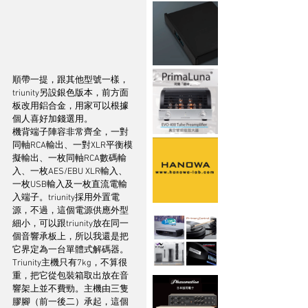
順帶一提，跟其他型號一樣，
triunity另設銀色版本，前方面
板改用鋁合金，用家可以根據
個人喜好加錢選用。
機背端子陣容非常齊全，一對
同軸RCA輸出、一對XLR平衡模
擬輸出、一枚同軸RCA數碼輸
入、一枚AES/EBU XLR輸入、
一枚USB輸入及一枚直流電輸
入端子。triunity採用外置電
源，不過，這個電源供應外型
細小，可以跟triunity放在同一
個音響承板上，所以我還是把
它界定為一台單體式解碼器。
Triunity主機只有7kg，不算很
重，把它從包裝箱取出放在音
響架上並不費勁。主機由三隻
膠腳（前一後二）承起，這個