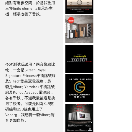
絕對有進步空間，於是我改用
三隻finite elements腳承起主
機，輕易改善了音效。
今次測試我試用了兩音響線比
較，一套是Siltech Royal 
Signature Princess平衡訊號線
及Siltech雙皇冠電源線，另一
套是Viborg Yamdrok平衡訊號
線及Kondo Avacado電源線，
各有千秋，不過我最後還是挑
選了後者。可能是因為XLR數
碼線和USB線也用上了
Voborg，我感覺一套Viborg聲
音更加自然。