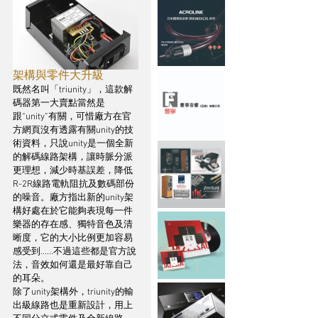
架構與零件大升級
既然名叫「triunity」，這款解
碼器第一大賣點當然是
跟“unity”有關，可惜廠方在官
方網頁沒有透露有關unity的技
術資料，只說unity是一個全新
的解碼線路架構，讓時脈分派
更理想，減少時基誤差，降低
R-2R線路電軌阻抗及數碼部份
的噪音。廠方指出新的unity架
構好處在於它能夠表現每一件
樂器的存在感、獨特音色及清
晰度，它的大小比例更加容易
感受到......不過這些都是官方說
法，音效如何還是最好靠自己
的耳朵。
除了unity架構外，triunity的輸
出級線路也是重新設計，用上