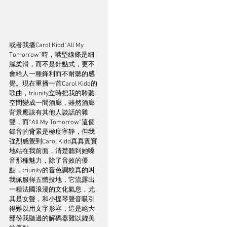
或者我播Carol Kidd“All My 
Tomorrow”時，嘴型線條是細
膩柔滑，而不是針點式，更不
會給人一種鋒利而不耐聽的感
覺。現在重播一首Carol Kidd的
歌曲，triunity立時把我的聆聽
空間變成一間酒廊，雖然酒廊
背景應該有其他人談話的雜
聲，而“All My Tomorrow”這個
錄音的背景是極度寧靜，但我
強烈感覺到Carol Kidd真真實實
地站在我前面，清楚聽到她嗓
音那種魅力，除了音效的優
點，triunity的音色調校真的叫
我佩服得五體投地，它流露出
一種法國浪漫的文化氣息，尤
其是女聲，和小提琴聲音吸引
得難以用文字形容，這是絕大
部份我聽過的解碼器難以媲美