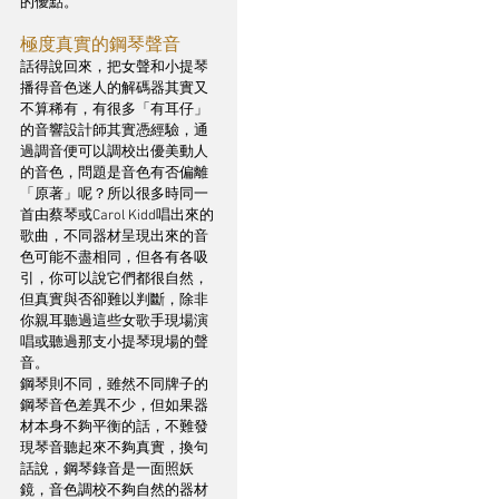
的優點。
極度真實的鋼琴聲音
話得說回來，把女聲和小提琴
播得音色迷人的解碼器其實又
不算稀有，有很多「有耳仔」
的音響設計師其實憑經驗，通
過調音便可以調校出優美動人
的音色，問題是音色有否偏離
「原著」呢？所以很多時同一
首由蔡琴或Carol Kidd唱出來的
歌曲，不同器材呈現出來的音
色可能不盡相同，但各有各吸
引，你可以說它們都很自然，
但真實與否卻難以判斷，除非
你親耳聽過這些女歌手現場演
唱或聽過那支小提琴現場的聲
音。
鋼琴則不同，雖然不同牌子的
鋼琴音色差異不少，但如果器
材本身不夠平衡的話，不難發
現琴音聽起來不夠真實，換句
話說，鋼琴錄音是一面照妖
鏡，音色調校不夠自然的器材