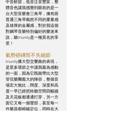
中音鮮甜，低音泛音豐富，整
體音色讓我感覺到眼前的是一
台大型音樂會三角琴，擁有跟
普通三角琴截然不同的重量感
及雄厚的金屬感，對於我這個
對鋼琴音樂特別偏好的樂迷來
說，聽triunity是一種莫名的享
受！
氣勢磅礡而不失細節
triunity播大型交響曲的表現，
是眾多環節之中讓我最為感動
的一面，因為它既能帶出大型
管弦樂團龐大的陣容，整個音
場宏大無比，闊度、深度和高
度一早已經把聆聽空間四幅牆
及天花板都通通打穿，另一方
面它又每一個聲部，甚至每一
件樂器都精確定位，同時在大
上大落的樂章不失聲音細節，
極之難得！