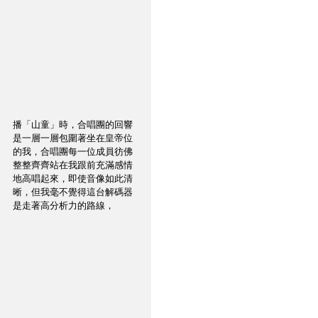
播「山童」時，合唱團的回響
是一層一層包圍著坐在皇帝位
的我，合唱團每一位成員彷佛
整整齊齊站在我跟前充滿感情
地高唱起來，即使音像如此清
晰，但我毫不覺得這台解碼器
是走著高分析力的路線，