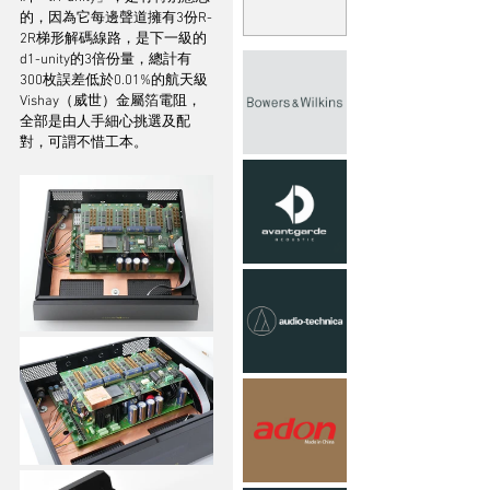
的，因為它每邊聲道擁有3份R-
2R梯形解碼線路，是下一級的
d1-unity的3倍份量，總計有
300枚誤差低於0.01%的航天級
Vishay（威世）金屬箔電阻，
全部是由人手細心挑選及配
對，可謂不惜工本。