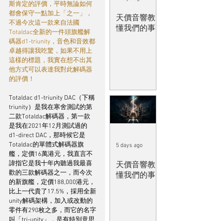
斯肯定的評價，平時無論如何
都會保守一點加上「之一」，
天價音響教
不過今次這一款來自法國
懂我們的事
Totaldac全新的一件頭旗艦解
碼器d1-triunity，音色和音效都
卓越得讓我吃驚，如果不用上
這樣的標題，我實在想不出其
他方式可以表達我對此解碼器
的評價！
Totaldac d1-triunity DAC（下稱
triunity）是我在寒舍測試的第
二款Totaldac解碼器，第一款
是我在2021年12月測試過的
d1-direct DAC，那時候它是
Totaldac的單體式解碼器旗
5 days ago
艦，定價16萬港元，我直言不
諱指它是我十年內聽過我最喜
天價音響教
歡的三款解碼器之一，而今次
懂我們的事
的新旗艦，定價188,000港元，
比上一代貴了17.5%，採用全新
unity解碼架構，加入或改動的
零件有290枚之多，而它的名字
叫「tri-unity」，是有特別意思