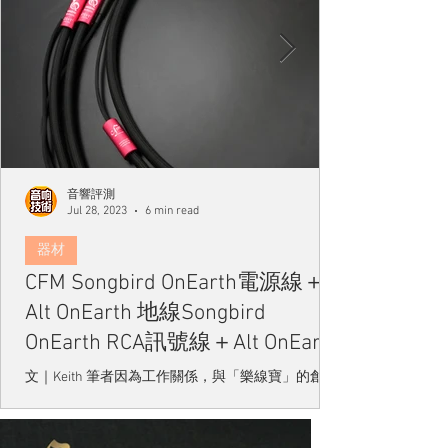
​音響評測
Jul 28, 2023
6 min read
器材
CFM Songbird OnEarth電源線＋
Alt OnEarth 地線Songbird
OnEarth RCA訊號線＋Alt OnEarth
地線接通大地、提升生氣
文｜Keith 筆者因為工作關係，與「樂線寶」的創辦
人羅煥輝先生（Calvin）有過數次交流，他的研發心
得一直很注重接線的屏蔽，以自家的設計技術屢次
獲獎，更於多個國家註冊專利，每次見面我都會如