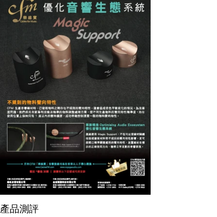
學生般聽著他的心得，甚有得著，今次藉著測試
CFM的Songbird...
產品測評