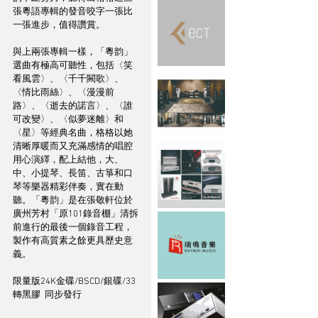
張粵語專輯的發音咬字一張比
一張進步，值得讚賞。
與上兩張專輯一樣，「粵韵」
選曲有極高可聽性，包括〈笑
看風雲〉、〈千千闕歌〉、
〈情比雨絲〉、〈漫漫前
路〉、〈逝去的諾言〉、〈誰
可改變〉、〈似夢迷離〉和
〈星〉等經典名曲，格格以她
清晰厚暖而又充滿感情的唱腔
用心演繹，配上結他，大、
中、小提琴、長笛、古箏和口
琴等樂器精彩伴奏，實在動
聽。「粵韵」是在張敬軒位於
廣州芳村「原101錄音棚」清拆
前進行的最後一個錄音工程，
製作有高質素之餘更具歷史意
義。
限量版24K金碟/BSCD/銀碟/33
轉黑膠  同步發行