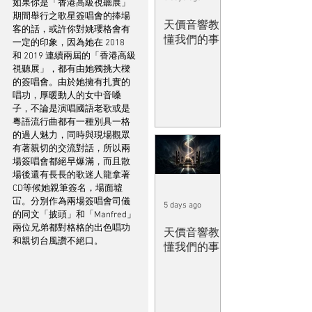
如果你是「香港高級視聽展」
期間舉行之歌星簽唱會的捧場
天價音響教
客的話，或許你對姚瓔格會有
懂我們的事
一定的印象，因為她在 2018 
和 2019 連續兩屆的「香港高級
視聽展」，都有由她獨挑大樑
的簽唱會。由於她擁有扎實的
唱功，厚暖動人的女中音嗓
子，不論是演唱國語老歌或是
粵語流行曲都有一種別具一格
的過人魅力，同時與現場觀眾
有著親切的交流對話，所以兩
場簽唱會都絕早爆滿，而且散
場後還有長長的歌迷人龍拿著
CD等候她親筆簽名，場面墟
冚。分別作為兩場簽唱會司儀
5 days ago
的同文「披頭」和「Manfred」
兩位兄弟都對格格的出色唱功
天價音響教
和親切台風讚不絕口。
懂我們的事