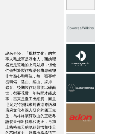
說來奇怪，「風林文化」的主
事人毛虎軍是湖南人，而姚瓔
格更是道地的上海姑娘，但他
們倆對於製作粵語歌曲專輯卻
非常熱心和專注，每一張專輯
從籌備、選曲、編曲、綵排、
錄音、後期製作到最後出碟面
世，都要花費一年時間才能成
事，當真是慢工出細貨，而且
毛兄更特別找來對香港粵語和
廣府文化有深入研究的四正先
生，為格格演繹歌曲的正確粵
語發音作出指導和更正，再加
上格格先天的聰穎領悟和後天
的不斷努力，聽得出格格這三