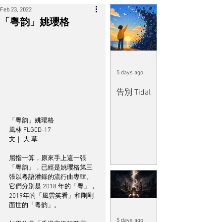
Feb 23, 2022
「粵韵」姚瓔格
5 days ago
告別 Tidal
「粵韵」姚瓔格 
風林 FLGCD-17 
文｜ 大 草
屈指一算，原來手上這一張
「粵韵」，已經是姚瓔格第三
張以粵語灌錄的流行曲專輯。
它們分別是 2018 年的「粵」，
2019年的「風雲笑看」和剛剛
面世的「粵韵」。
5 days ago