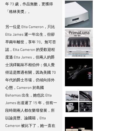
年 73 歲，作品無數，更獲得
「格林美獎」。 
另一位是 Etta Cameron，只比 
Etta James 遲一年出生，但卻
早兩年離世，享年 70。無可否
認，Etta Cameron 的受歡迎程
度遜 Etta James，但兩人的爵
士演繹氣味不相伯仲；個人覺
得這是際遇有關，因為美國 70 
年代的爵士市場，仍傾向排外
心態，Cameron 於島國 
Bahamas 出生，她也比 Etta 
James 出道遲了 15 年，但有一
段時期兩人都在樂壇發展，所
以論資歷、論國籍，Etta 
Cameron 被比下了，她一直在