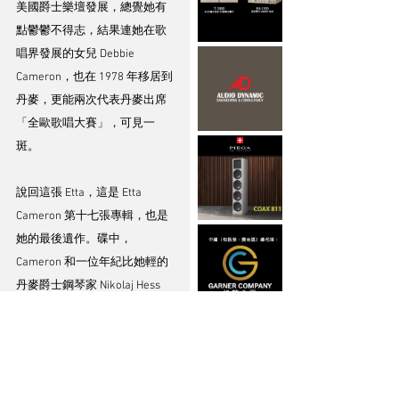
美國爵士樂壇發展，總覺她有
點鬱鬱不得志，結果連她在歌
唱界發展的女兒 Debbie 
Cameron，也在 1978 年移居到
丹麥，更能兩次代表丹麥出席
「全歐歌唱大賽」，可見一
斑。 
說回這張 Etta，這是 Etta 
Cameron 第十七張專輯，也是
她的最後遺作。碟中，
Cameron 和一位年紀比她輕的
丹麥爵士鋼琴家 Nikolaj Hess 
和一班樂手合作，選唱了經典
爵士名曲。專輯中那爵士氣
味，處理得很到位，尤其那不
太 serious 的爵士演繹風格，音