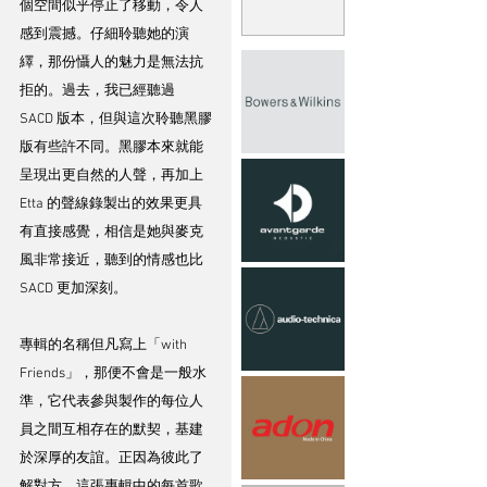
個空間似乎停止了移動，令人
感到震撼。仔細聆聽她的演
繹，那份懾人的魅力是無法抗
拒的。過去，我已經聽過 
SACD 版本，但與這次聆聽黑膠
版有些許不同。黑膠本來就能
呈現出更自然的人聲，再加上 
Etta 的聲線錄製出的效果更具
有直接感覺，相信是她與麥克
風非常接近，聽到的情感也比 
SACD 更加深刻。
專輯的名稱但凡寫上「with 
Friends」，那便不會是一般水
準，它代表參與製作的每位人
員之間互相存在的默契，基建
於深厚的友誼。正因為彼此了
解對方，這張專輯中的每首歌