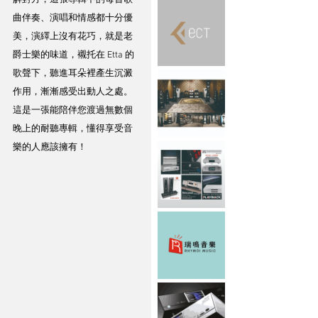
曲伴奏、演唱和情感都十分優
美，演繹上沒有花巧，就是老
爵士樂的味道，襯托在 Etta 的
歌聲下，聽進耳朵裡產生沉澱
作用，漸漸感受出動人之處。
這是一張能陪伴您渡過無數個
晚上的耐聽專輯，懂得享受音
樂的人應該擁有！