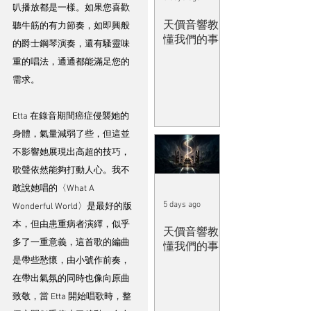
叭播放都是一樣。如果您喜歡
天價音響教
聽牛筋的有力節奏，如即興般
懂我們的事
的爵士鋼琴演奏，還有騷靈味
重的唱法，通通都能滿足您的
需求。
Etta 在錄音期間癌症侵襲她的
身體，氣量減弱了些，但這並
不影響她展現出高超的技巧，
歌聲依然能夠打動人心。我不
敢說她唱的〈What A 
5 days ago
Wonderful World〉是最好的版
本，但由患重病者演繹，似乎
天價音響教
多了一重意義，這首歌的編曲
懂我們的事
是帶些愁懷，由小號作前奏，
在帶出氣氛的同時也像向原曲
致敬，當 Etta 開始唱歌時，整