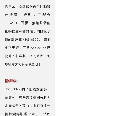
合單元，高頻部份甚至比動鐵
更清澈、透明，在配合 
XELASTEC 耳膠，無論聲音的
直接程度和密封性，均貼緊了
我的訂製 IEM HS1655CU，還要
比它更輕，可見 Acoustune 已
提升了非客製 IEM 的水準，進
步幅度之大足令我驚訝 !
精細唱功
HS2000MX 的仔細絕對是另一
高層次，有些需要精細分析力
才能感受的歌曲，由它來播一
切都變得順理成章。〈俏郎