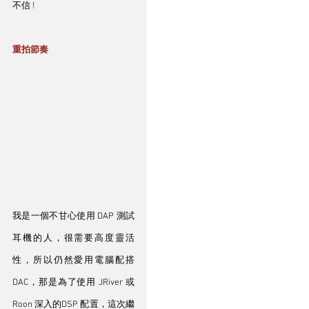
不信 ! 
重拍節奏
我是一個不甘心使用 DAP 測試
耳機的人，很需要高度靈活
性，所以仍然愛用電腦配搭 
DAC，那是為了使用 JRiver 或 
Roon 深入的DSP 配置，這次繼