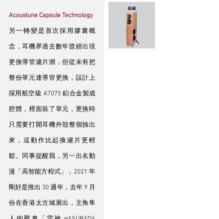
Acoustune Capsule Technology
另一轉變是首次採用膠囊概
念，耳機界過去數年曾經出現
更換導管濾片潮，但從未有把
整份單元連導管更換，設計上
採用航空級 A7075 鋁合金製成
腔體，裡面裝了單元，更換時
只需要打開耳機外殼整個抽出
來，這動作比起換濾片更輕
鬆。同事提醒我，另一出名動
漫「高智能方程式」，2021 年
剛好是推出 30 週年，去年 9 月
份在香港太古城展出，主角隼
人的戰車「雷神 νASURADA 