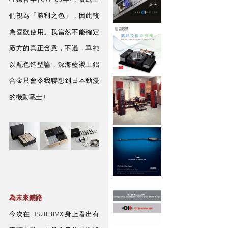
在鎌倉年代 (1185年)，被武士
們視為「勝利之色」，因此較
為喜歡使用。我當然不能確定
廠方的真正含意，不過，單純
以配色造型論，深海藍襯上鋁
合金只會令我聯想到日本動漫
的機動戰士 ! 
為未來鋪路
今次在 HS2000MX 身上看出有