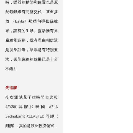
時，樂器的動態和位置也是原
配鍍銀線有完整交代，甚至播
放 〈Layla〉那些勾彈弦線效
果，該有的生動、靈活惟有原
廠線能造到，我有理由相信這
是度身訂造，除非是有特別要
求，否則這線的效果已是十分
不錯 ! 
先進膠
今次測試花了些時間去比較 
AEX50 耳膠和韓國 AZLA 
SednaEarfit XELASTEC 耳膠 ( 
附贈) ，真的是沒比較沒傷害，