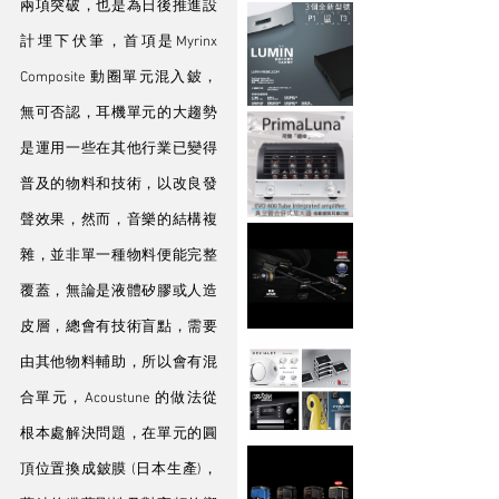
兩項突破，也是為日後推進設
計埋下伏筆，首項是Myrinx 
Composite 動圈單元混入鈹，
無可否認，耳機單元的大趨勢
是運用一些在其他行業已變得
普及的物料和技術，以改良發
聲效果，然而，音樂的結構複
雜，並非單一種物料便能完整
覆蓋，無論是液體矽膠或人造
皮層，總會有技術盲點，需要
由其他物料輔助，所以會有混
合單元，Acoustune 的做法從
根本處解決問題，在單元的圓
頂位置換成鈹膜 (日本生產)，