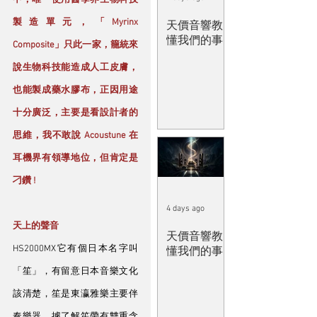
中，唯一使用醫學界生物科技
製造單元，「Myrinx 
天價音響教
懂我們的事
Composite」只此一家，籠統來
說生物科技能造成人工皮膚，
也能製成藥水膠布，正因用途
十分廣泛，主要是看設計者的
思維，我不敢說 Acoustune 在
耳機界有領導地位，但肯定是
刁鑽 ! 
4 days ago
天上的聲音
天價音響教
HS2000MX它有個日本名字叫 
懂我們的事
「笙」，有留意日本音樂文化
該清楚，笙是東瀛雅樂主要伴