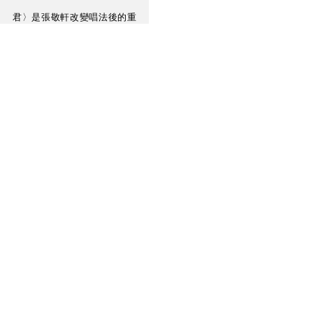
君〉是張敬軒改變唱法後的重
頭作，歌詞描述的故事亦具深
層次，感情的投放不是單純激
情爆發，不管之前聽了多少
遍，都不似 HS2000MX 能將整
個鋪排交代，聽到軒仔很用心
把每句的尾音唱得很輕，是近
乎氣聲的真音，副歌的每句充
滿了自然起伏，比較他前數張
專輯，確實減少了一貫的風
格。雖則我不會將監聽這兩個
字加諸在HS2000MX身上，但
應該聽到的感情和細節都聽到
了，我覺得是否旗艦或監聽級