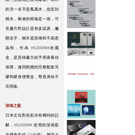
紙，憑觀感已覺得隆重。桐木
的另一名字是鳳凰木，從笙到
桐木，兩者的暗喻是一致，可
見廠方對設計是有多認真，撇
開名字，桐木是防潮和不易惹
蟲蛀，作為 HS2000MX收藏
盒，是意味廠方給予用家最佳
保障，連同附贈的完整配套耳
膠和硬身便携盒，尊貴身份不
言而喻。
深海之藍
日本文化對色彩亦有獨特的註
解，HS2000MX 使用的深海藍