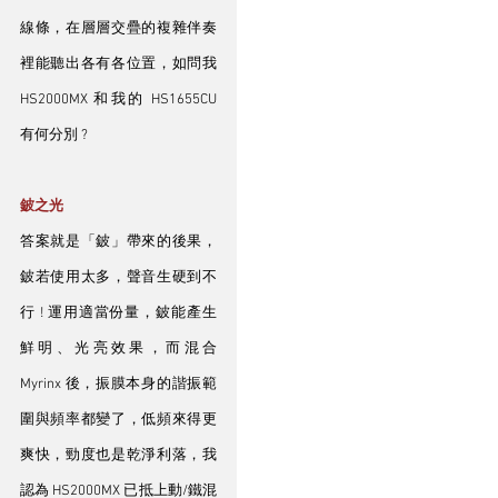
線條，在層層交疊的複雜伴奏
裡能聽出各有各位置，如問我 
HS2000MX 和我的 HS1655CU 
有何分別 ? 
鈹之光
答案就是「鈹」帶來的後果，
鈹若使用太多，聲音生硬到不
行 ! 運用適當份量，鈹能產生
鮮明、光亮效果，而混合 
Myrinx 後，振膜本身的諧振範
圍與頻率都變了，低頻來得更
爽快，勁度也是乾淨利落，我
認為 HS2000MX 已抵上動/鐵混