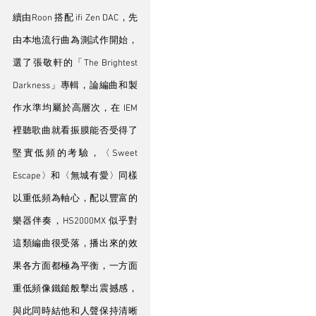
續由Roon 搭配 ifi Zen DAC，先
由本地流行曲為測試作開始，
選了張敬軒的「The Brightest 
Darkness」專輯，論編曲和製
作水準均屬於高層次，在 IEM 
裡聽歌曲就看振膜能否受得了
堅實低頻的考驗，〈Sweet 
Escape〉和〈無城有愛〉同樣
以重低頻為軸心，配以豐富的
樂器伴奏，HS2000MX 似乎對
這類編曲很受落，播出來的效
果各方面都極為平衡，一方面
重低頻像鐵鎚般擊出震撼感，
與此同時結他和人聲保持清晰