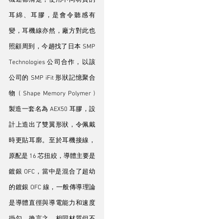
耳綿、耳膠，是會令聽感有
變，耳機線亦然，廠方對此也
照顧周到，今趟找了日本 SMP 
Technologies 公司合作，以該
公司的 SMP iFit 形狀記憶聚合
物 ( Shape Memory Polymer ) 
製造一套名為 AEX50 耳膠，設
計上造出了雙翼形狀，令佩戴
時更貼耳廓。至於耳機接線，
原配是 16 芯扭絞，導體主要是
鍍銀 OFC，當中是混合了超幼
的鍍銀 OFC 線，一般傳導理論
是導體直徑與導電能力和速度
掛勾，換言之，相同材質但不