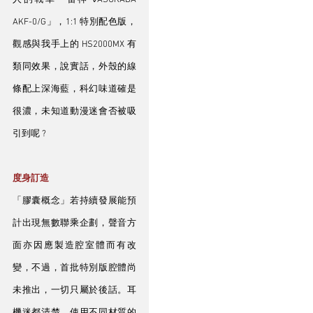
AKF-0/G」，1:1 特別配色版，
觀感與我手上的 HS2000MX 有
類同效果，說實話，外殼的線
條配上深海藍，科幻味道確是
很濃，未知道動漫迷會否被吸
引到呢 ?
度身訂造
「膠囊概念」若持續發展能預
計出現無數聯乘企劃，聲音方
面亦因應製造腔室體而有改
變，不過，首批特別版腔體尚
未推出，一切只屬於後話。耳
機迷都清楚，使用不同材質的