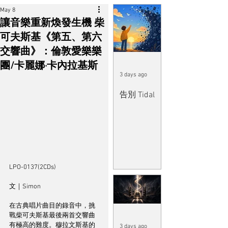
May 8
讓音樂重新煥發生機 柴
可夫斯基《第五、第六
交響曲》：倫敦愛樂樂
團/卡麗娜·卡內拉基斯
3 days ago
告別 Tidal
LPO-0137(2CDs)
文｜Simon 
在古典唱片曲目的錄音中，挑
戰柴可夫斯基最後兩首交響曲
有極高的難度。穆拉文斯基的
3 days ago