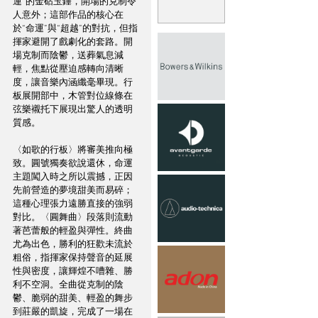
運”的金砧玉錘，開場的克制令
人意外；這部作品的核心在
於“命運”與“超越”的對抗，但指
揮家避開了戲劇化的套路。開
場克制而陰鬱，送葬氣息減
輕，焦點從壓迫感轉向清晰
度，讓音樂內涵纖毫畢現。行
板展開部中，木管對位線條在
弦樂襯托下展現出驚人的透明
質感。
〈如歌的行板〉將審美推向極
致。圓號獨奏欲說還休，命運
主題闖入時之所以震撼，正因
先前營造的夢境甜美而易碎；
這種心理張力遠勝直接的強弱
對比。〈圓舞曲〉段落則流動
著芭蕾般的輕盈與彈性。終曲
尤為出色，勝利的狂歡未流於
粗俗，指揮家保持聲音的延展
性與密度，讓輝煌不嘈雜、勝
利不空洞。全曲從克制的陰
鬱、脆弱的甜美、輕盈的舞步
到莊嚴的凱旋，完成了一場在