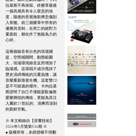
拉基斯不再保留。終樂章最後
一個高潮具有令人窒息的強
度，隨後的長號挽歌將悲傷刻
入骨髓。前三個樂章中所有的
優雅與克制，在死亡的絕對力
量面前，都化作了無能為力的
心碎。
這兩個錄音有出色的現場捕
捉，空間感開闊，動態範圍
大，現場環境錄音反而增加了
臨場感。這張唱片成功甩掉了
歷史演繹傳統的沉重負擔，讓
音樂重新煥發生機。這套雙CD
是不可錯過的傑作。卡內拉基
斯證明了自己不僅能駕馭倫敦
愛樂輝煌的傳統，更能為其注
入屬於21世紀的、清爽而深刻
的新鮮空氣。
※ 本文輯錄自【音響技術】
2026年5月號第536期 ※
● 版權所有，未經授權不得翻