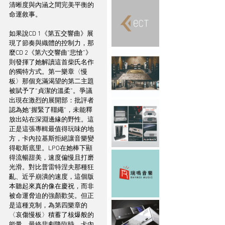
清晰度與內涵之間完美平衡的
命運敘事。
如果說CD 1《第五交響曲》展
現了節奏與織體的控制力，那
麼CD 2《第六交響曲“悲愴”》
則發揮了她解讀這首柴氏名作
的獨特方式。第一樂章〈慢
板〉那個充滿渴望的第二主題
被賦予了“貞潔的溫柔”。爭議
出現在激烈的展開部：批評者
認為她“握緊了韁繩”，未能釋
放出站在深淵邊緣的野性。這
正是這張專輯最值得玩味的地
方，卡內拉基斯拒絕讓音樂變
得歇斯底里。LPO在她棒下顯
得流暢甜美，速度偏慢且打磨
光滑。對比普雷特涅夫那種狂
亂、近乎崩潰的速度，這個版
本聽起來真的像在慶祝，而非
被命運脅迫的強顏歡笑。但正
是這種克制，為第四樂章的
〈哀傷慢板〉積蓄了核爆般的
能量。最終悲劇降臨時，卡內