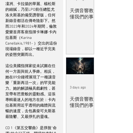
凜冽、卡拉揚的華麗、楊松斯
的細膩，乃至LPO前任總監尤
天價音響教
洛夫斯基的備受讚譽版，任何
懂我們的事
新錄音都活在傳奇陰影下。然
而2023年和2024年期間，倫敦
愛樂首席客座指揮卡琳娜·卡内
拉基斯（Karina 
Canellakis,1981- ）交出的這份
現場錄音，卻以一種近乎完美
的姿態突圍而出。
這位美國指揮家從未試圖在任
何一方面與前人爭鋒。相反，
她在89分鐘裡展現了一種讓音
樂「重新再活一次」的罕見能
3 days ago
力。她的解讀極具戲劇性，甚
至帶有芭蕾般的靈動感。這張
天價音響教
專輯最迷人的地方在於：卡內
懂我們的事
拉基斯用近乎透明的織體與流
暢的速度，去包裹柴可夫斯基
最陰鬱、又最掙扎的靈魂。
CD 1《第五交響曲》是掙脫“命