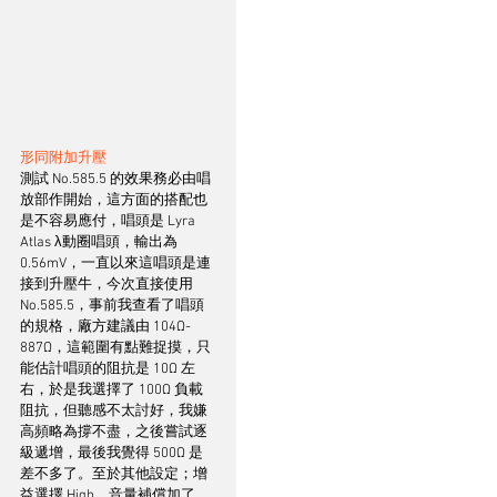
形同附加升壓
測試 No.585.5 的效果務必由唱
放部作開始，這方面的搭配也
是不容易應付，唱頭是 Lyra 
Atlas λ動圈唱頭，輸出為 
0.56mV，一直以來這唱頭是連
接到升壓牛，今次直接使用 
No.585.5，事前我查看了唱頭
的規格，廠方建議由 104Ω- 
887Ω，這範圍有點難捉摸，只
能估計唱頭的阻抗是 10Ω 左
右，於是我選擇了 100Ω 負載
阻抗，但聽感不太討好，我嫌
高頻略為撐不盡，之後嘗試逐
級遞增，最後我覺得 500Ω 是
差不多了。至於其他設定；增
益選擇 High，音量補償加了 