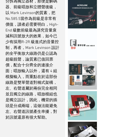
分拆為獨立器材，那便是解碼
器、前級唱放和立體聲後級，
以 Mark Levinson的質素，把 
No.585.5當作為前級是非常有
價值，讀者必需要明白，High-
End 級數前級最為講究音量衰
減和訊號放大的效果，如今已
少有採用R-2R 級進式的音量控
制，再者，Mark Levinson 設計
的全平衡放大線路仍是公認為
超級靚聲，論質素已值回票
價，配合十分齊全的連接介
面；唱放輸入以外，還有 4 組
模擬輸入，而重點在於這部份
線路是雙單聲道對稱式架構，
左、右聲道屬於兩份完全相同
並且獨立的線路，唱放模組也
是獨立設計，因此，機背的插
頭是分成兩端，這做法能避免
左、右聲道訊號產生串擾，對
於訊號還原有很大幫助。