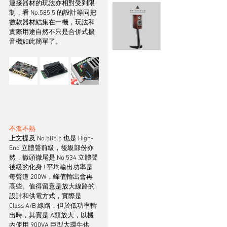
連接器材的玩法亦相對受到限
制，看 No.585.5 的設計等同把
數款器材結集在一機，玩法和
實際用途自然不只是合併式擴
音機如此簡單了。
不溫不熱
上文提及 No.585.5 也是 High-
End 立體聲前級，後級部份亦
然，徹頭徹尾是 No.534 立體聲
後級的化身 ! 平均輸出功率是
每聲道 200W，峰值輸出會再
高些。值得留意是放大線路的
設計和供電方式，實際是 
Class A/B 線路，但於低功率輸
出時，其實是 A類放大，以機
內使用 900VA 巨型大環牛供