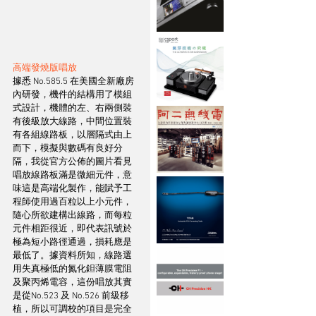
高端發燒版唱放
據悉 No.585.5 在美國全新廠房
內研發，機件的結構用了模組
式設計，機體的左、右兩側裝
有後級放大線路，中間位置裝
有各組線路板，以層隔式由上
而下，模擬與數碼有良好分
隔，我從官方公佈的圖片看見
唱放線路板滿是微細元件，意
味這是高端化製作，能賦予工
程師使用過百粒以上小元件，
隨心所欲建構出線路，而每粒
元件相距很近，即代表訊號於
極為短小路徑通過，損耗應是
最低了。據資料所知，線路選
用失真極低的氮化鉭薄膜電阻
及聚丙烯電容，這份唱放其實
是從No.523 及 No.526 前級移
植，所以可調校的項目是完全