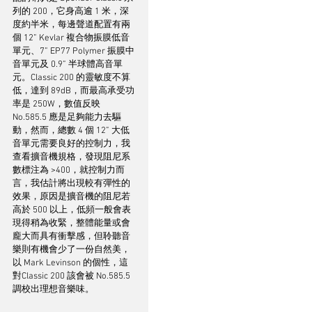
列的 200，它身高逾 1 米，深
度約半米，每邊聲道配置有兩
個 12” Kevlar 複合物振膜低音
單元、7” EP77 Polymer 振膜中
音單元及 0.9” 半球體高音單
元。Classic 200 的靈敏度不算
低，達到 89dB，而最高承受功
率是 250W，數值反映 
No.585.5 應是足夠能力去驅
動，然而，總數 4 個 12” 大低
音單元需要良好的控制力，我
查看擴音機規格，發現阻尼系
數標注為 >400，就控制力而
言，我估計將出現較有彈性的
效果，原因是擴音機的阻尼若
高於 500 以上，低頻一般會表
現得稍為收緊，整體能量或會
龐大而具有衝擊感，但聆聽音
樂則有機會少了一份自然美，
以 Mark Levinson 的個性，這
對Classic 200 該會被 No.585.5 
調校出理想音樂味。