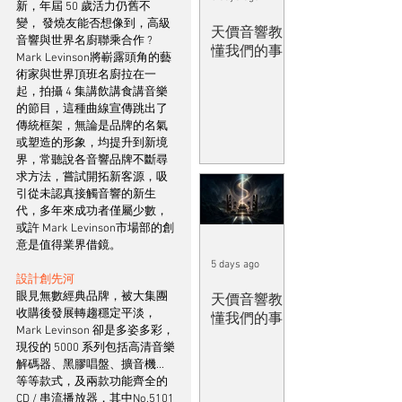
新，年屆 50 歲活力仍舊不
變， 發燒友能否想像到，高級
天價音響教
音響與世界名廚聯乘合作 ? 
懂我們的事
Mark Levinson將嶄露頭角的藝
術家與世界頂班名廚拉在一
起，拍攝 4 集講飲講食講音樂
的節目，這種曲線宣傳跳出了
傳統框架，無論是品牌的名氣
或塑造的形象，均提升到新境
界，常聽說各音響品牌不斷尋
求方法，嘗試開拓新客源，吸
引從未認真接觸音響的新生
代，多年來成功者僅屬少數， 
或許 Mark Levinson市場部的創
意是值得業界借鏡。
5 days ago
設計創先河
眼見無數經典品牌，被大集團
天價音響教
收購後發展轉趨穩定平淡，
懂我們的事
Mark Levinson 卻是多姿多彩，
現役的 5000 系列包括高清音樂
解碼器、黑膠唱盤、擴音機...
等等款式，及兩款功能齊全的 
CD / 串流播放器，其中No.5101