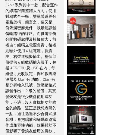
32bit 系列其中一款，配合運作
的線路跟隨整體大方向，使用
對稱式全平衡，雙單聲道差分
電路架構，簡言之，這又是一
份佈滿密麻元件，以最短訊號
傳輸路徑的線路。而供電部份
分開數碼處理及模擬放大，前
者由 5 組獨立電源負責，後者
則額外使用 4 組電源，負責
左、右聲道模擬輸出。整個部
份提供 6 組數碼輸入端子，包
括 AES/EBU 及 USB 在內，每
組也可更改設定，例如數碼濾
波器及 Clari-Fi 功能，Clari-Fi 
是分析輸入訊號，對壓縮格式
訊號作出 1-9 級的補償，其實
發燒友是很少機會使用這功
能，不過，沒人會抗拒功能齊
全的線路，這正是我想表明的
一點，過往遇過不少合併式擴
音機，會把唱放和解碼線路當
作成兼容性功能，效果雞肋不
僅影響了發燒友使用的意欲，