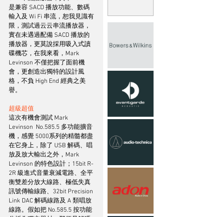
是兼容 SACD 播放功能、數碼
輸入及 Wi Fi 串流，恕我見識有
限，測試過云云串流播放器，
實在未遇過配備 SACD 播放的
播放器，更莫說採用吸入式讀
碟機芯，在我來看，Mark 
Levinson 不僅把握了面前機
會，更創造出獨特的設計風
格，不負 High End 經典之美
譽。
超級超值
這次有機會測試 Mark 
Levinson  No.585.5 多功能擴音
機，感覺 5000系列的精髓都盡
在它身上，除了 USB 解碼、唱
放及放大輸出之外，Mark 
Levinson 的特色設計；15bit R-
2R 級進式音量衰減電路、全平
衡雙差分放大線路、極低失真
訊號傳輸線路、32bit Precision 
Link DAC 解碼線路及 A 類唱放
線路。假如把 No.585.5 按功能