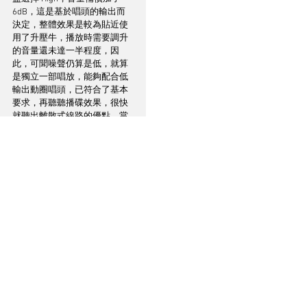
6dB，這是基於唱頭的輸出而
決定，整體效果是較為貼近使
用了升壓牛，播放時需要調升
的音量還未達一半程度，因
此，可聞噪聲仍算是低，就算
是獨立一部唱放，能夠配合低
輸出動圈唱頭，已符合了基本
要求，再聽聽播碟效果，很快
就聽出離散式線路的優點，當
所有電容、電阻都由工程師來
決定選用，聲底走向自然是貫
徹品牌的個性，就是中、低頻
偏厚潤，像播放「郭雅志與世
界音樂：八千里路」其中〈奇
異恩典〉，這首音樂有廣闊的
演奏音域，高頻因嗩吶這樂器
特性，聲音牽引至十分嘹亮和
清澈，低頻是由管風琴延伸到
接近超低範圍，聽著高 / 低各
走異端的音樂效果，首要感覺
是整段延伸起落極為線性，尤
其是管控 4 個 12” 大低音單
元，管風琴的龐大能量竟無令