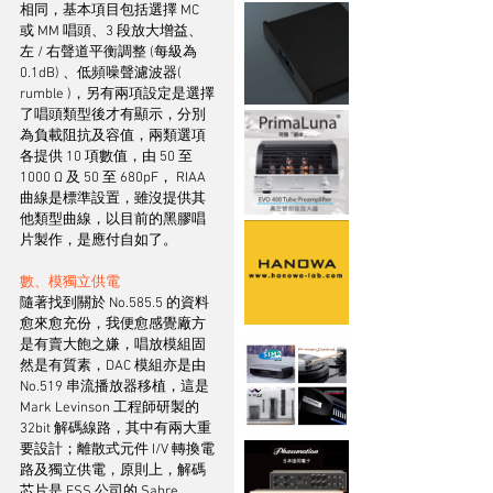
相同，基本項目包括選擇 MC 
或 MM 唱頭、3 段放大增益、
左 / 右聲道平衡調整 (每級為
0.1dB) 、低頻噪聲濾波器( 
rumble )，另有兩項設定是選擇
了唱頭類型後才有顯示，分別
為負載阻抗及容值，兩類選項
各提供 10 項數值，由 50 至 
1000 Ω 及 50 至 680pF， RIAA 
曲線是標準設置，雖沒提供其
他類型曲線，以目前的黑膠唱
片製作，是應付自如了。
數、模獨立供電
隨著找到關於 No.585.5 的資料
愈來愈充份，我便愈感覺廠方
是有賣大飽之嫌，唱放模組固
然是有質素，DAC 模組亦是由 
No.519 串流播放器移植，這是 
Mark Levinson 工程師研製的 
32bit 解碼線路，其中有兩大重
要設計；離散式元件 I/V 轉換電
路及獨立供電，原則上，解碼
芯片是 ESS 公司的 Sabre 