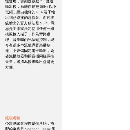
性使用，譬如說啟動 2.1 聲道
輸出後，系統自動把 80Hz 以下
低頻，經由機背的 RCA 端子輸
出到已連接的超低音。而純後
級輸出的官方稱法是 SSP，意
思是由用家決定使用任何一組
模擬輸入端子，作為旁路處
理，音量轉由訊源端控制，現
今有很多串流數碼音樂播放
器，不兼備固定電平輸出，為
省減播放器和擴音機同樣調控
音量，選擇為後級輸出會是更
方便。
嚴峻考驗
今次測試某程度是個考驗，搭
配的喇叭是 Spendor Classic 系