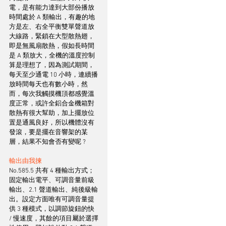
電，是有能力達到大部份播放
時間處於 A 類輸出，有趣的地
方是左、右全平衡雙單聲道放
大線路，緊鎖在大型散熱翅，
即是無風扇散熱，假如長時間
是 A 類放大，全機的溫度控制
算是理想了，因為測試期間，
每天至少通電 10 小時，連續播
放時間每天也有數小時，然
而，每次我觸摸機頂都感覺溫
度正常，或許全鋁合金機箱對
散熱有很大幫助，加上擺放位
置是通風良好，所以機體沒有
發滾，要是擺在音響架的某
層，結果不知會否有變呢 ?
輸出由我揀
No.585.5 共有 4 種輸出方式；
固定輸出電平、可調音量前級
輸出、2.1 聲道輸出、純後級輸
出。設定方面唯有可調音量提
供 3 種模式，以調節旋鈕的快 
/ 慢速度，其餘的項目屬於選擇