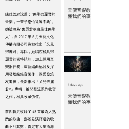
天價音響教
陳佳曾經說過：“傳承鄧麗君的
懂我們的事
音樂，一輩子恐怕遠遠不夠”。
她被喻為“鄧麗君歌曲最佳傳承
人”，自 2017 年 8 月天藝文化
傳播有限公司為她推出「又見
鄧麗君」專輯，她唱腔極具鄧
麗君的獨特韻味，加上採用真
樂器伴奏，重新編曲配器及採
用發燒級錄音製作，深受發燒
友追捧，最新推出「又見鄧麗
4 days ago
君V」專輯，據聞是這系列收官
天價音響教
之作，極具收藏價值。
懂我們的事
前四輯共收錄了 48 首最為人熟
悉的歌曲，鄧麗君演繹過的歌
曲不計其數，肯定有大量滄海