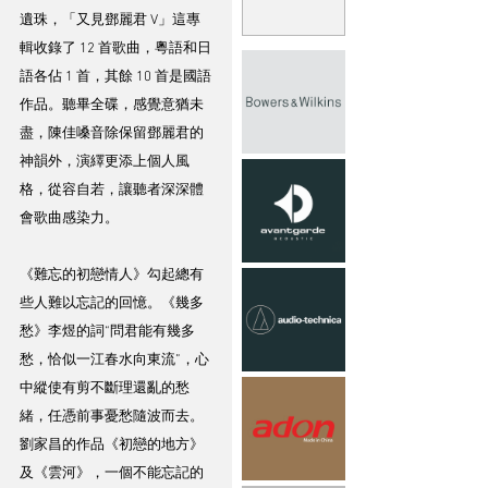
遺珠，「又見鄧麗君 V」這專
輯收錄了 12 首歌曲，粵語和日
語各佔 1 首，其餘 10 首是國語
作品。聽畢全碟，感覺意猶未
盡，陳佳嗓音除保留鄧麗君的
神韻外，演繹更添上個人風
格，從容自若，讓聽者深深體
會歌曲感染力。
《難忘的初戀情人》勾起總有
些人難以忘記的回憶。《幾多
愁》李煜的詞“問君能有幾多
愁，恰似一江春水向東流”，心
中縱使有剪不斷理還亂的愁
緒，任憑前事憂愁隨波而去。
劉家昌的作品《初戀的地方》
及《雲河》，一個不能忘記的