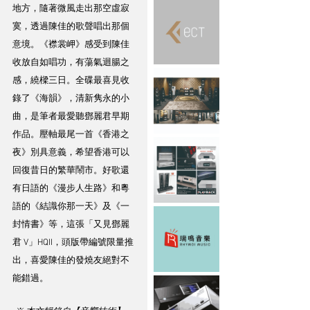
地方，隨著微風走出那空虛寂
寞，透過陳佳的歌聲唱出那個
意境。《襟裳岬》感受到陳佳
收放自如唱功，有蕩氣迴腸之
感，繞樑三日。全碟最喜見收
錄了《海韻》，清新隽永的小
曲，是筆者最愛聽鄧麗君早期
作品。壓軸最尾一首《香港之
夜》別具意義，希望香港可以
回復昔日的繁華鬧市。好歌還
有日語的《漫步人生路》和粵
語的《結識你那一天》及《一
封情書》等，這張「又見鄧麗
君 V」HQII，頭版帶編號限量推
出，喜愛陳佳的發燒友絕對不
能錯過。