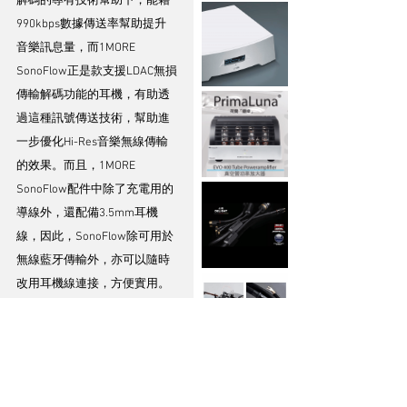
解碼的專有技術幫助下，能藉
990kbps數據傳送率幫助提升
音樂訊息量，而1MORE 
SonoFlow正是款支援LDAC無損
傳輸解碼功能的耳機，有助透
過這種訊號傳送技術，幫助進
一步優化Hi-Res音樂無線傳輸
的效果。而且，1MORE 
SonoFlow配件中除了充電用的
導線外，還配備3.5mm耳機
線，因此，SonoFlow除可用於
無線藍牙傳輸外，亦可以隨時
改用耳機線連接，方便實用。
至於售價方面，你沒有看錯，
1MORE SonoFlow只售
HK$699，論整體製作和聲效表
現，以數百元售價卻兼得數千
元耳機的多種設施和功能於一