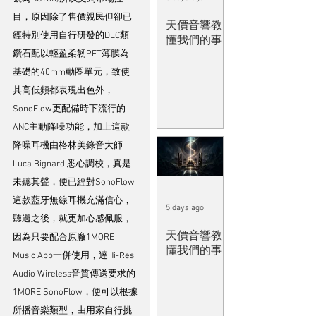
目，原因除了售價親民但卻已
天價音響教
經特別使用自行研發的DLC類
懂我們的事
鑽石配以輕盈柔韌PET薄膜為
基礎的40mm動圈單元，致使
其高低頻都表現出色外，
SonoFlow更配備時下流行的
ANC主動降噪功能，加上這款
降噪耳機由格林美錄音大師
Luca Bignardi悉心調校，真是
未聽其聲，便已經對SonoFlow
這款藍牙無線耳機充滿信心，
5 days ago
聽過之後，就更加心感佩服，
天價音響教
因為只要配合原廠1MORE 
懂我們的事
Music App一併使用，達Hi-Res 
Audio Wireless音質傳送要求的
1MORE SonoFlow，便可以根據
所播音樂類型，由用家自行挑