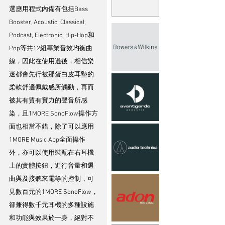
選應用程式內備有包括Bass 
Booster, Acoustic, Classical, 
Podcast, Electronic, Hip-Hop和
Pop等共12組專業音效均衡曲
線，因此在使用過後，相信樂
迷都會先行被那蛋白皮耳墊的
柔軟舒適佩戴感所觸動，再而
被其有質有實力的聲音所感
染，且1MORE SonoFlow操作方
面也相當不錯，除了可以應用
1MORE Music App全面操作
外，亦可以使用裝配在右耳機
上的實體按鈕，進行音量和選
曲與及接聽來電等的控制，可
見數百元的1MORE SonoFlow，
卻兼得數千元耳機的多種設施
和功能與效果於一身，絕對不