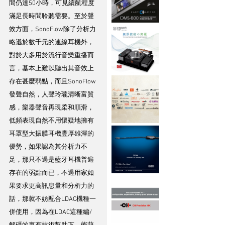
間仍達50小時，可見續航程度
滿足長時間聆聽需要。至於聲
效方面，SonoFlow除了分析力
略遜於數千元的連線耳機外，
對於大多用於流行音樂重播而
言，基本上難以聽出其音效上
存在甚麼弱點，而且SonoFlow
發聲自然，人聲玲瓏清晰富質
感，樂器聲音再現柔和順滑，
低頻表現自然不用懷疑地擁有
耳罩型大振膜耳機豐厚雄渾的
優勢，如果認為其分析力不
足，那只不過是藍牙耳機普遍
存在的弱點而已，不過用家如
果要求更高訊息量和分析力的
話，那就不妨配合LDAC機種一
併使用，因為在LDAC這種編/