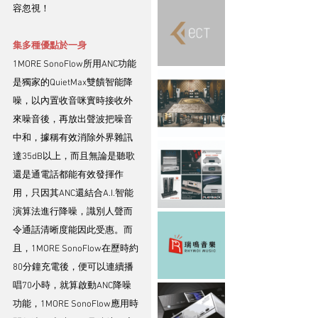
容忽視！
集多種優點於一身
1MORE SonoFlow所用ANC功能
是獨家的QuietMax雙饋智能降
噪，以內置收音咪實時接收外
來噪音後，再放出聲波把噪音
中和，據稱有效消除外界雜訊
達35dB以上，而且無論是聽歌
還是通電話都能有效發揮作
用，只因其ANC還結合A.I.智能
演算法進行降噪，識別人聲而
令通話清晰度能因此受惠。而
且，1MORE SonoFlow在歷時約
80分鐘充電後，便可以連續播
唱70小時，就算啟動ANC降噪
功能，1MORE SonoFlow應用時