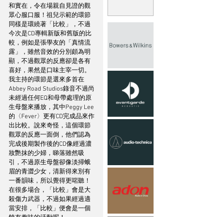
和實在，令在場親自見證的觀
眾心服口服！祖兒示範的環節
同樣是環繞著「比較」，不過
今次是CD專輯新版和舊版的比
較，例如是張學友的「真情流
露」，雖然音效的分別頗為明
顯，不過觀眾的反應卻是各有
喜好，果然是口味主宰一切。
我主持的環節是選來多首在
Abbey Road Studios錄音不過尚
未經過任何EQ和母帶處理的原
生母盤來播放，其中Peggy Lee
的〈Fever〉更有CD完成品來作
出比較。說來奇怪，這個環節
觀眾的反應一面倒，他們認為
完成後期製作後的CD像經過濃
妝艷抹的少婦，睇落雖然吸
引，不過原生母盤卻像淡掃蛾
眉的青澀少女，清新得來別有
一番韻味，所以覺得更啱聽！
在很多場合，「比較」會是大
殺傷力武器，不過如果經過適
當安排，「比較」便會是一個