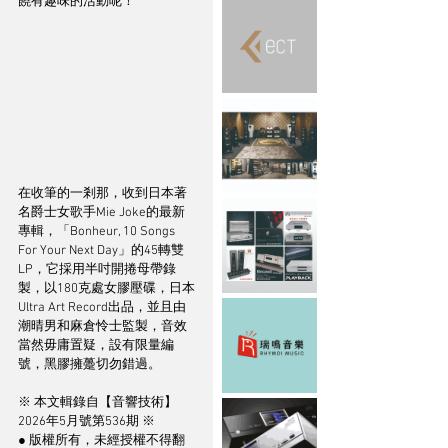
饒有趣味的活動呢！
在收筆的一剎那，收到日本著
名爵士女歌手Mie Joke的最新
專輯，「Bonheur, 10 Songs 
For Your Next Day」的45轉雙
LP，它採用半吋開捲母帶錄
製，以180克處女膠壓碟，日本
Ultra Art Record出品，並且由
潮晴男和麻倉怜士監製，音效
當然毋庸置疑，設有限量編
號，黑膠擁躉切勿錯過。
※ 本文輯錄自【音響技術】
2026年5月號第536期 ※
● 版權所有，未經授權不得翻