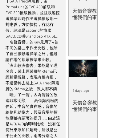
了GAIA I Neo隔震腳，由
PrimaLuna的EVO 400前級和
天價音響教
EVO 300後級推動，並且以遙控
懂我們的事
選擇掣即時作出選擇播放那一
對喇叭，方便快捷，冇花冇
假。訊源是Esoteric的旗艦
SACD/CD機Grandioso K1X SE。
「名聲音響」的Key兄用了4首
不同的樂曲來作出比較，他除
了自己按動選擇掣之外，也邀
請在場的觀眾按掣來比較。
「沒比較沒傷害」果然是至理
名言，裝上原裝腳的Ktêma已
經相當靚聲，表現有板有眼，
不過當轉去裝上GAIA I Neo隔震
腳的Ktêma之後，眾人都不禁
5 days ago
「哇」了一聲，因為聲音的改
進非常明顯 —— 高低頻兩極的
天價音響教
伸延，中音的實在感，音像的
懂我們的事
線條和結像力，與及音場的擴
散度都有顯著的提升…… 由於這
是A/B/A/B的即時比較，沒有任
何外來添加和延時，所以是公
平公正的比較，兩者分別之大