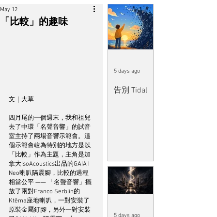
May 12
「比較」的趣味
5 days ago
告別 Tidal
文｜大草
四月尾的一個週末，我和祖兒
去了中環「名聲音響」的試音
室主持了兩場音響示範會。這
個示範會較為特別的地方是以
「比較」作為主題，主角是加
拿大IsoAcoustics出品的GAIA I 
Neo喇叭隔震腳，比較的過程
相當公平 —— 「名聲音響」擺
放了兩對Franco Serblin的
Ktêma座地喇叭，一對安裝了
原裝金屬釘腳，另外一對安裝
5 days ago