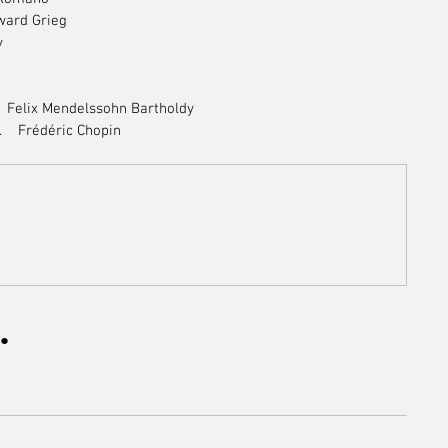
dward Grieg
y
   Felix Mendelssohn Bartholdy
    Frédéric Chopin
●