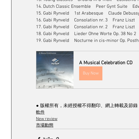
14. Dutch Classic Ensemble    Peer Gynt Suite    E
15. Gabi Rynveld    1st Arabesque    Claude Debuss
16. Gabi Rynveld    Consolation nr. 3    Franz Liszt
17. Gabi Rynveld    Consolation nr. 2    Franz Liszt
18. Gabi Rynveld    Lieder Ohne Worte Op. 38 No 2 
19. Gabi Rynveld    Nocturne in cis-minor Op. Posth.
A Musical Celebration CD
Buy Now
● 版權所有，未經授權不得翻印、網上轉載及節錄 
軟件
New review
市場動態