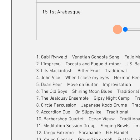
15 1st Arabesque
1. Gabi Rynveld    Venetian Gondola Song    Felix 
2. L'Imprevu    Toccata and Fugue d-minor    J.S. B
3. Lils Mackintosh    Bitter Fruit    Traditional
4. John Vice    When I close my eyes    Herman Bee
5. Dean Peer    Move on Guitar    Improvisation
6. The Old Boys    Shining Moon Blues    Traditional
7. The Jealousy Ensemble    Gipsy Night Camp    Tr
8. Circle Percussion    Japanese Kodo Drums    Trad
9. Accordion Duo    On Slippy ice    Traditional
10. Barbershop Quartet    Ocean Vieuw    Traditiona
11. Meditation Session Group    Singing Bowls    I
12. Tango Extremo    Sarabande    G.F. Händel
13. Young Classics    Ground in d-moll    Eustachi