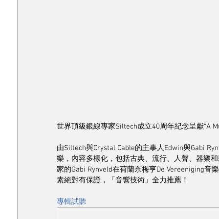
世界頂級銀線專家Siltech成立40周年紀念呈獻“A Musical
由Siltech與Crystal Cable的主事人Edwin與
樂，內容多樣化，包括古典、流行、人聲、器樂和
家的Gabi Rynveld在荷蘭奈梅亨De Vereenig
素絕對有保證，「音響技術」全力推薦！
專輯試聽