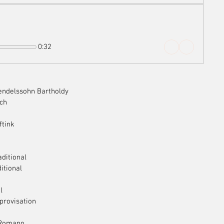
0:32
Mendelssohn Bartholdy
ach
ftink
aditional
itional
l
mprovisation
o Romano