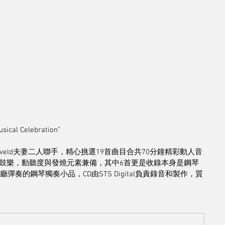
 Celebration”
Gabi Rynveld夫妻二人聯手，精心挑選19首曲目合共70分鐘精彩動人音
鼓樂，動聽度與發燒元素兼備，其中6首更是收錄本身是鋼琴
ing音樂廳彈奏的鋼琴獨奏小品，CD由STS Digital負責錄音和製作，質