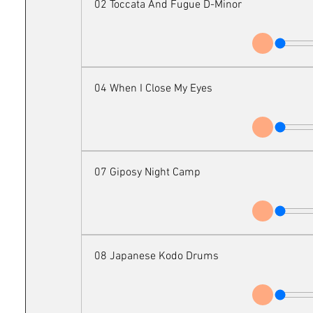
02 Toccata And Fugue D-Minor
04 When I Close My Eyes
07 Giposy Night Camp
08 Japanese Kodo Drums