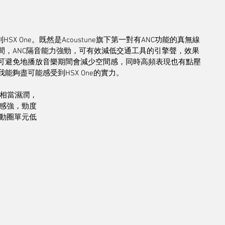
HSX One。既然是Acoustune旗下第一對有ANC功能的真無線
間，ANC隔音能力強勁，可有效減低交通工具的引擎聲，效果
取，無可避免地播放音樂期間會減少空間感，同時高頻表現也有點壓
能夠盡可能感受到HSX One的實力。
聲相當濕潤，
感強，勁度
動圈單元低