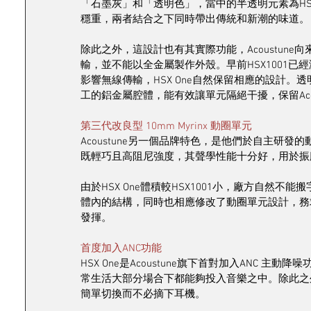
「石墨灰」和「透明色」，當中的半透明元素為HS
穩重，兩者結合之下同時帶出傳統和新潮的味道。
除此之外，這設計也有其實際功能，Acoustun
輸，並不能以全金屬製作外殼。早前HSX1001已經
影響無線傳輸，HSX One自然保留相應的設計。
工的鋁金屬腔體，能有效讓單元隔絕干擾，保留Aco
第三代改良型 10mm Myrinx 動圈單元
Acoustune另一個品牌特色，是他們於自主研發
既輕巧且高阻尼強度，其聲學性能十分好，用於振
由於HSX One體積較HSX1001小，廠方自然不
體內的結構，同時也相應修改了動圈單元設計，務求配
發揮。
首度加入ANC功能
HSX One是Acoustune旗下首對加入ANC 
常生活大部分場合下都能夠投入音樂之中。除此之
簡單切換而不必摘下耳機。