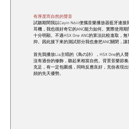
有厚度而自然的聲音
試聽期間我以Cayin N6iii便攜音樂播放器藍牙連接到
耳機，我也很好奇它的ANC能力如何。實際使用期
十分明顯。不過HSX One ANC的算法比較進
抑。因此接下來的測試部分我也會把ANC關閉，讓我
首先我播放Lia主唱的《鳥の詩》，HSX One的人
沒有過份的修飾，聽起來相當自然。背景音樂節奏
充足，有一定包圍感，同時反應良好，充份表現出
頻的先天優勢。