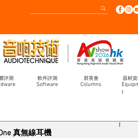
響評測
軟件評測
群英會
器材資
rdware
Software
Columns
Equip
t
X One 真無線耳機