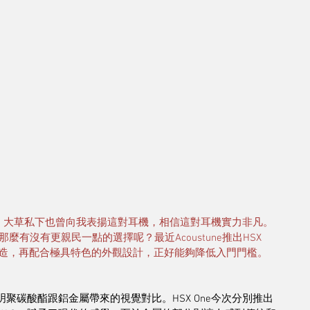
線耳機後，大草私下也曾向我表揚這對耳機，相信這對耳機實力非凡。
沒有更親民一點的選擇呢？最近Acoustune推出HSX 
製造，再配合極具特色的外觀設計，正好能夠降低入門門檻。
明聚碳酸酯跟鋁金屬帶來的視覺對比。HSX One今次分別推出