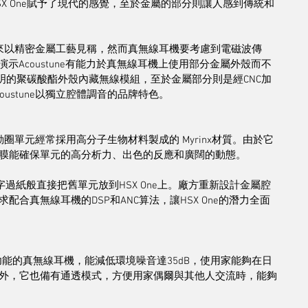
X One賦予了現代的感覺，至於金屬的部分則讓人感到傳統和
e向來以精密金屬工藝見稱，然而真無線耳機要考慮到電磁波傳
演示Acoustune有能力於真無線耳機上使用部分金屬外殼而不
透明的聚碳酸酯外殼內藏無線模組，至於金屬部分則是經CNC加
ustune以獨立腔體調音的品牌特色。
的動圈單元經常採用高分子生物材料製成的 Myrinx材質。由於它
膜能確保單元的高分析力、出色的反應和廣闊的動態。
能搬字過紙般直接把舊單元放到HSX One上。廠方重新設計金屬腔
合真無線耳機的DSP和ANC算法，讓HSX One的潛力全面
主動降噪功能的真無線耳機，能減低環境噪音達35dB，使用家能夠在日
外，它也備有通透模式，方便用家偶爾與其他人交流時，能夠