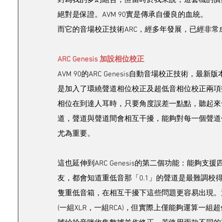
絕對是保證。AVM 90實是傳承自優良的血統。
而它的音場校正技術ARC，經多年發展，已經非常
ARC Genesis 加設相位校正
AVM 90的ARC Genesis自動音場校正技術，
是加入了環繞聲道相位校正及超低音相位校正兩項
相位在到達人耳時，只要角度誤差一點點，聽起來也
道，聲道與聲道間會相互干擾，能夠對每一個聲道
尤為重要。
這也延伸到ARC Genesis的第二個功能：能
友，都會知道重低音那「0.1」的聲道是最難調
隻重低音箱，在相互干擾下這些問題更容易出現。還記
(一組XLR，一組RCA)，但實際上僅能夠運算一