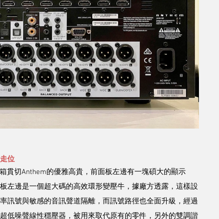
走位
的機箱貫切Anthem的優雅高貴，前面板左邊有一塊碩大的顯示
板左邊是一個超大碼的高效環形變壓牛，據廠方透露，這樣設
率訊號與敏感的音訊聲道隔離，而訊號路徑也全面升級，經過
超低噪聲線性穩壓器，被用來取代原有的零件，另外的雙調諧