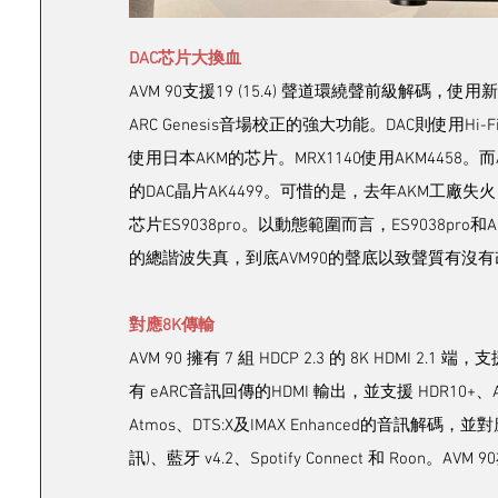
DAC芯片大換血
AVM 90支援19 (15.4) 聲道環繞聲前級解碼，使用
ARC Genesis音場校正的強大功能。DAC則使用Hi-Fi
使用日本AKM的芯片。MRX1140使用AKM445
的DAC晶片AK4499。可惜的是，去年AKM工廠失火，
芯片ES9038pro。以動態範圍而言，ES9038pro和A
的總諧波失真，到底AVM90的聲底以致聲質有沒
對應8K傳輸
AVM 90 擁有 7 組 HDCP 2.3 的 8K HDMI 2.1 
有 eARC音訊回傳的HDMI 輸出，並支援 HDR10+、A
Atmos、DTS:X及IMAX Enhanced的音訊解碼，並對應
訊)、藍牙 v4.2、Spotify Connect 和 Roon。AV