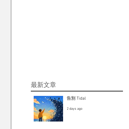
​最新文章
告別 Tidal
2 days ago