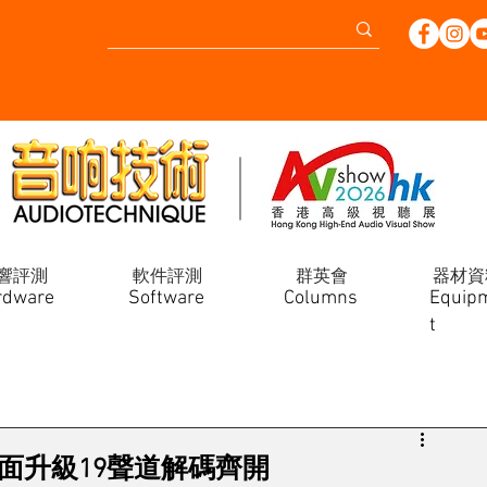
響評測
軟件評測
群英會
器材資
rdware
Software
Columns
Equip
t
esis全面升級19聲道解碼齊開