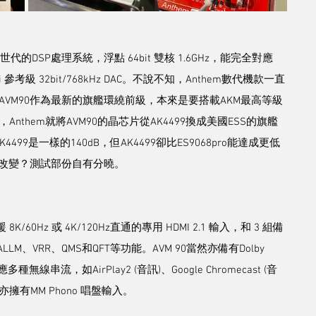
新世代的DSP處理系統，浮點 64bit 雙核 1.6GHz，能完全對應
 參考級 32bit/768kHz DAC。不說不知，Anthem數代機款一直
8。而AVM90作為最新的旗艦環繞前級，本來是要搭載AKM最高等級
Anthem就將AVM90的晶芯片從AK4499換成美國ESS的旗艦
K4499是一樣的140dB，但AK4499卻比ES9068pro能達成更低
有改變？測試部份自有分曉。
端，支援 8K/60Hz 或 4K/120Hz直通的專用 HDMI 2.1 輸入，和 3 組備
LLM、VRR、QMS和QFT等功能。AVM 90當然亦備有Dolby 
多種無線串流，如AirPlay2 (音訊)、Google Chromecast (音
M 90亦擁有MM Phono 唱盤輸入。