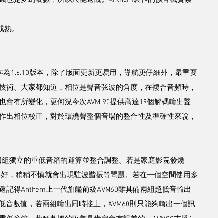
成熟。
最新版本為1.6.10版本，除了版面更新更易用，導航更仔細外，最重要
技術。大家都知道，相位是聲音弦波的角度，在複合音頻時，
會有所變化，更何況今次AVM 90提供高達19個解碼輸出聲
作出相位校正，對於環繞聲整個音場的整合性及準確性來說，
夠支援四組獨立的重低音箱的運算並整合調整。若是家庭影院發燒
校得好，稍稍不慎就會出現駐波諧振等問題。若在一個空間使用多
得Anthem上一代旗艦前級AVM60雖具備兩組超低音輸出
組超低音數值，若兩組輸出同時接上，AVM60則只能夠輸出一個訊