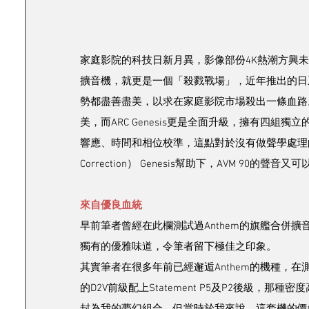
家庭影院的科技日新月異，影像部份4K熱潮方興
擴音機，就更是一個「殺戮戰場」，近年推出的日
勢都盡善盡美，以求在家庭影院市場殺出一條血路。今
美，而ARC Genesis更是全面升級，擁有四組獨立
響應、時間和相位校準，這點對於沒有做聲學處理的房間
Correction） Genesis幫助下，AVM 90的聲
來自優良血統
早前筆者曾經在此欄測試過Anthem的旗艦合併擴
獨有的優雅味道，令筆者留下極佳之印象。 
其實筆者在很多年前已經邂逅Anthem的機種，在測
的D2V前級配上Statement P5及P2後級
封為我的夢幻組合，但當時於我來說，這套機的價錢