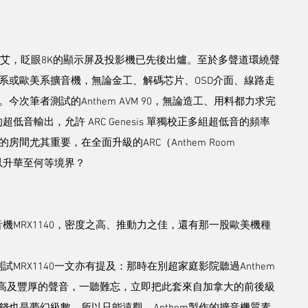
未艾，眨眼8K的顯示屏及投影機已先後出爐。至於多聲道環繞聲
系或歐美系擴音機，無論金工、解碼芯片、OSD介面、線路走
次筆者測試的Anthem AVM 90，無論造工、用料都力求完
的超低音輸出，允許 ARC Genesis 單獨校正多組超低音的頻率
尤其重要，在全面升級的ARC（Anthem Room 
音又可以升華至何等境界？
音機MRX1140，密度之高、推動力之佳，還有那一股歐美機種
試MRX1140一文亦有提及：那時在別超家庭影院聽過Anthem
，那種密度高及豐厚的聲音，一聽難忘，立即把此套來自加拿大的前後級
也是夢幻級數，所以只能遠觀。Anthem製作的擴音機質素