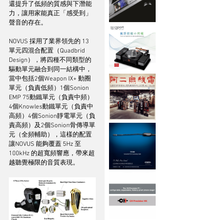
還提升了低頻的質感與下潛能
力，讓用家能真正「感受到」
聲音的存在。
NOVUS 採用了業界領先的 13 
單元四混合配置（Quadbrid 
Design），將四種不同類型的
驅動單元融合到同一結構中，
當中包括2個Weapon IX+ 動圈
單元（負責低頻）1個Sonion 
EMP 75動鐵單元（負責中頻）
4個Knowles動鐵單元（負責中
高頻）4個Sonion靜電單元（負
責高頻）及2個Sonion骨傳導單
元（全頻輔助），這樣的配置
讓NOVUS 能夠覆蓋 5Hz 至 
100kHz 的超寬頻響應，帶來超
越聽覺極限的音質表現。