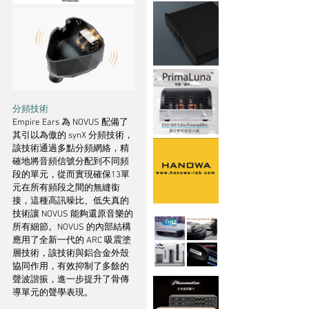
分頻技術
Empire Ears 為 NOVUS 配備了
其引以為傲的 synX 分頻技術，
該技術通過多點分頻網絡，精
確地將音頻信號分配到不同頻
段的單元，從而實現確保13單
元在所有頻段之間的無縫銜
接，這種高訊噪比、低失真的
技術讓 NOVUS 能夠還原音樂的
所有細節。NOVUS 的內部結構
應用了全新一代的 ARC 吸震塗
層技術，該技術與鋁合金外殼
協同作用，有效抑制了多餘的
聲波諧振，進一步提升了骨傳
導單元的聲學表現。