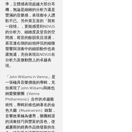
準，立體感表現超越大部分耳
機，無論是細緻的分析力還是
豐滿的音樂感，表現都令人讚
歎不已。另外第五首的「我有
一段情」，更能感受到NOVUS
的分析力、細緻度及堂音的空
間感，尾音的餘韻長且清通，
甚至連右側的結他捽弦的細微
聲響與演奏中的細節動作也表
露無遺，充份表現出NOVUS在
分析力及微動態上的卓越表
現。
「John Williams in Vienna」是
一張極具音樂價值的專輯，充
份展現了John Williams與維也
納愛樂樂團（Vienna 
Philharmonic）合作的卓越藝
術性，專輯於維也納著名的金
色大廳（Musikverein）錄製，
音響效果極為優秀，樂團精湛
的演奏技巧與豐富的音色，使
威廉斯的經典作品煥發新的生