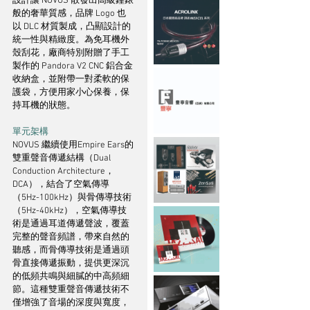
設計讓 NOVUS 散發出高級鐘錶
般的奢華質感，品牌 Logo 也
以 DLC 材質製成，凸顯設計的
統一性與精緻度。為免耳機外
殼刮花，廠商特別附贈了手工
製作的 Pandora V2 CNC 鋁合金
收納盒，並附帶一對柔軟的保
護袋，方便用家小心保養，保
持耳機的狀態。
單元架構
NOVUS 繼續使用Empire Ears的
雙重聲音傳遞結構（Dual 
Conduction Architecture， 
DCA），結合了空氣傳導
（5Hz-100kHz）與骨傳導技術
（5Hz-40kHz），空氣傳導技
術是通過耳道傳遞聲波，覆蓋
完整的聲音頻譜，帶來自然的
聽感，而骨傳導技術是通過頭
骨直接傳遞振動，提供更深沉
的低頻共鳴與細膩的中高頻細
節。這種雙重聲音傳遞技術不
僅增強了音場的深度與寬度，