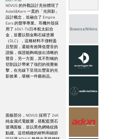
設計工藝
NOVUS 的外觀設計充份體現了 
Astell&Kern 一貫的「光與影」
設計概念，並融合了 Empire 
Ears 的聲學專業。耳機外殼採
用了 6061-T6日本航太鋁合
金，並覆以類金剛石碳塗層
（DLC），這種材料不僅輕盈
且堅固，還能有效降低聲音的
諧振，保證能夠鳴放出清晰的
聲音，另一方面，其不對稱的
切割設計帶來了強烈的視覺衝
擊，在光線下呈現出豐富的光
影效果，堪稱一件藝術品。
面板部分，NOVUS 採用了 24K 
純金濕式電鍍層，搭配藍寶石
玻璃面板，並以黑色網格紋路
點綴。這些精緻的材料和細節