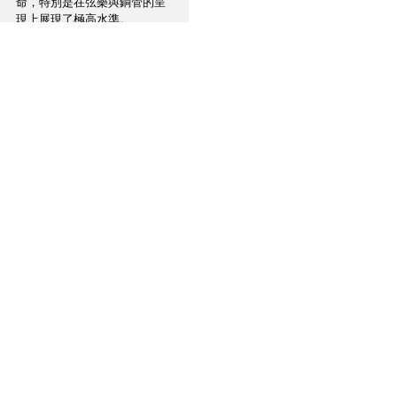
命，特別是在弦樂與銅管的呈
現上展現了極高水準。
當中，小提琴演奏家Anne-
Sophie Mutter在「魔鬼之舞」
（Devil’s Dance）中的獨奏，
成為專輯的亮點之一，她精湛
的運弓技術與細膩的音色變
化，使樂曲充滿張力與動感，
更成為考驗高級音響器材的絕
佳素材，從樂曲開頭的小提琴
獨奏，Mutter細膩的弓法清晰
可辨，琴音的堂音層次分明，
營造出金色大廳壯麗的空間
感，低頻鼓聲由遠至近緩緩地
滲入，深沉且帶有暗勁，展現
出NOVUS在低頻的分析力與控
制力上的卓越表現。此外，在
其他樂器演奏時，各樂器的定
位與層次非常分明，弦樂群的
緊密組織、銅管樂的輝煌質
感、敲擊樂的瞬態反應，均被
NOVUS的混合13單元架構精準
地呈現出來，在高頻的樂段