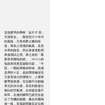
這張蔡琴的專輯「金片子 壹：
天涯歌女」，既有些六十年代
的風格，又有些爵士樂的味
道，再加上現場的氣氛，及高
水準的錄音，所以筆者喜歡用
來做測試之用。第七首的「家
家有本難唸的經」，NOVUS的
低頻表現更是盡顯功架，「牛
筋」一開始彈奏的時候，質感
及彈性十足，低頻潛得極深且
又富有強大的彈跳力，人聲厚
暖帶甜美感，完全聽不出動鐵
單元的冰冷感，高音則散發出
無比的空氣感，去得盡且毫不
刺耳，右邊的鋼琴已經完全超
出了耳機的範圍，像在外圍鳴
放一樣，音場超闊兼且定位精