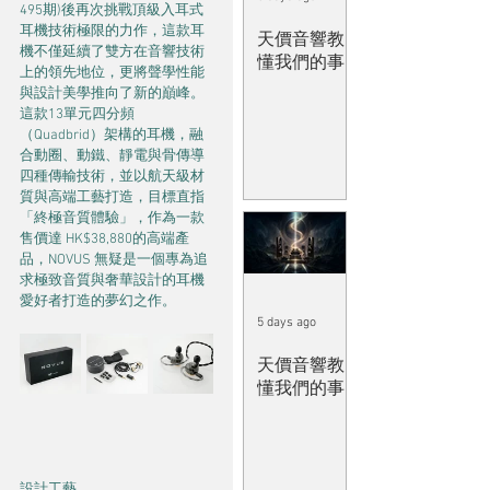
495期)後再次挑戰頂級入耳式
耳機技術極限的力作，這款耳
天價音響教
機不僅延續了雙方在音響技術
懂我們的事
上的領先地位，更將聲學性能
與設計美學推向了新的巔峰。
這款13單元四分頻
（Quadbrid）架構的耳機，融
合動圈、動鐵、靜電與骨傳導
四種傳輸技術，並以航天級材
質與高端工藝打造，目標直指
「終極音質體驗」，作為一款
售價達 HK$38,880的高端產
品，NOVUS 無疑是一個專為追
求極致音質與奢華設計的耳機
愛好者打造的夢幻之作。
5 days ago
天價音響教
懂我們的事