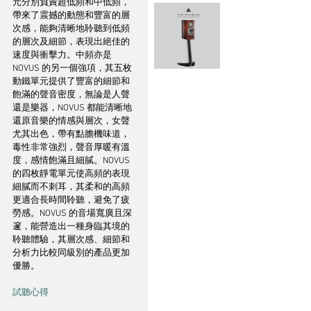
元分別負責超低頻和中低頻，
帶來了震撼的動態和豐富的層
次感，能夠清晰地聆聽到低頻
的層次及細節，表現出絕佳的
速度與衝擊力。中頻亦是 
NOVUS 的另一個強項，其五枚
動鐵單元提供了豐富的細節和
飽滿的聲音密度，無論是人聲
還是樂器，NOVUS 都能清晰地
還原音樂的情感與層次，女聲
尤其出色，帶有點膽機味道，
毒性非常強烈，聲音厚暖有溫
度，感情飽滿且細膩。NOVUS 
的四枚靜電單元使高頻的表現
細膩而不刺耳，其柔和的高頻
更適合長時間聆聽，避免了疲
勞感。NOVUS 的音場寬廣且深
邃，能營造出一種身臨其境的
聆聽體驗，其層次感、細節和
分析力比較同級別的產品更加
優勝。
試聽心得