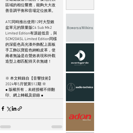
區域的相位響應，能夠大大改
善音調平衡和音場定位效果。
ATC同時推出使用12吋大型錐
盆單元的限量版C4 Sub Mk2 
Limited Edition有源超低音，與
SCM20ASL Limited Edition同樣
的深藍色高光漆外飾配上面板
手工飾以寶藍色納帕皮革，使
兩者無論是在聲效表現和外觀
造型上都匹配得天衣無縫！
※ 本文輯錄自【音響技術】
2024年5月號第512期 ※
● 版權所有，未經授權不得翻
印、網上轉載及節錄 ●