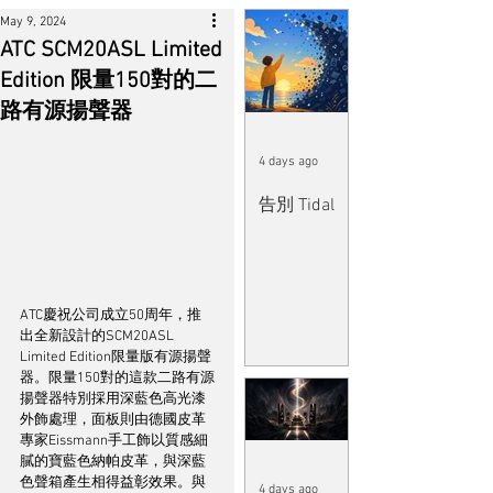
May 9, 2024
ATC SCM20ASL Limited
Edition 限量150對的二
路有源揚聲器
4 days ago
告別 Tidal
ATC慶祝公司成立50周年，推
出全新設計的SCM20ASL 
Limited Edition限量版有源揚聲
器。限量150對的這款二路有源
揚聲器特別採用深藍色高光漆
外飾處理，面板則由德國皮革
專家Eissmann手工飾以質感細
膩的寶藍色納帕皮革，與深藍
色聲箱產生相得益彰效果。與
4 days ago