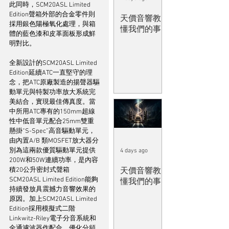
此同時，SCM20ASL Limited 
Edition聲箱外部的合金零件則
天價音響教
採用銀色陽極氧化處理，與箱
懂我們的事
體的藍色漆和皮革面板形成鮮
明對比。
全新設計的SCM20ASL Limited 
Edition延續ATC一直堅守的理
念，把ATC原廠製造的揚聲器驅
動單元與特製功率放大系統完
美結合，實現最佳傳真度。當
中所用ATC專有的150mm超線
性中低音單元配合25mm雙重
懸掛“S-Spec”高音驅動單元，
由內置A/B 類MOSFET放大器分
別為這兩款優質驅動單元提供
4 days ago
200W和50W連續功率，是內容
積20公升密封式聲箱
天價音響教
SCM20ASL Limited Edition能夠
懂我們的事
持續發放具震撼力音響效果的
原因。加上SCM20ASL Limited 
Edition採用模擬式二階 
Linkwitz-Riley電子分音系統和
全通濾波器作配合，優化分頻